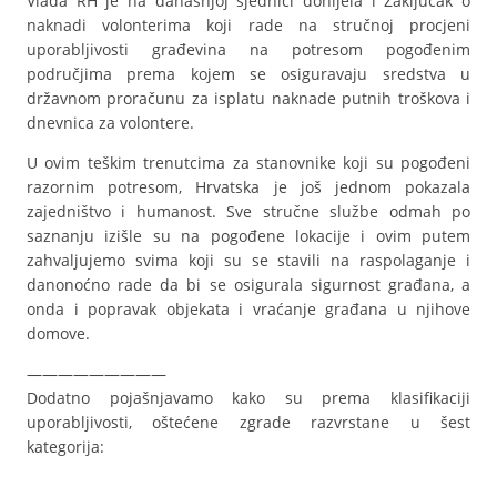
Vlada RH je na današnjoj sjednici donijela i Zaključak o
naknadi volonterima koji rade na stručnoj procjeni
uporabljivosti građevina na potresom pogođenim
područjima prema kojem se osiguravaju sredstva u
državnom proračunu za isplatu naknade putnih troškova i
dnevnica za volontere.
U ovim teškim trenutcima za stanovnike koji su pogođeni
razornim potresom, Hrvatska je još jednom pokazala
zajedništvo i humanost. Sve stručne službe odmah po
saznanju izišle su na pogođene lokacije i ovim putem
zahvaljujemo svima koji su se stavili na raspolaganje i
danonoćno rade da bi se osigurala sigurnost građana, a
onda i popravak objekata i vraćanje građana u njihove
domove.
—————————
Dodatno pojašnjavamo kako su prema klasifikaciji
uporabljivosti, oštećene zgrade razvrstane u šest
kategorija: