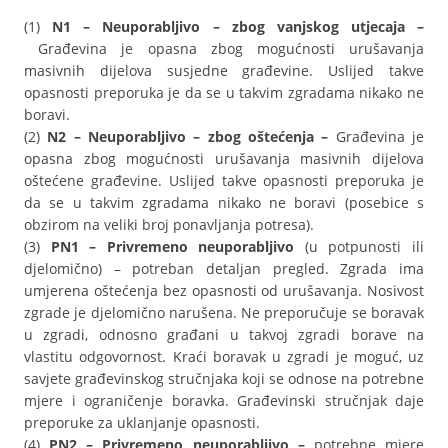
(1)
N1 – Neuporabljivo – zbog vanjskog utjecaja –
Građevina je opasna zbog mogućnosti urušavanja
masivnih dijelova susjedne građevine. Uslijed takve
opasnosti preporuka je da se u takvim zgradama nikako ne
boravi.
(2)
N2 – Neuporabljivo – zbog oštećenja –
Građevina je
opasna zbog mogućnosti urušavanja masivnih dijelova
oštećene građevine. Uslijed takve opasnosti preporuka je
da se u takvim zgradama nikako ne boravi (posebice s
obzirom na veliki broj ponavljanja potresa).
(3)
PN1 – Privremeno neuporabljivo
(u potpunosti ili
djelomično) – potreban detaljan pregled. Zgrada ima
umjerena oštećenja bez opasnosti od urušavanja. Nosivost
zgrade je djelomično narušena. Ne preporučuje se boravak
u zgradi, odnosno građani u takvoj zgradi borave na
vlastitu odgovornost. Kraći boravak u zgradi je moguć, uz
savjete građevinskog stručnjaka koji se odnose na potrebne
mjere i ograničenje boravka. Građevinski stručnjak daje
preporuke za uklanjanje opasnosti.
(4)
PN2 – Privremeno neuporabljivo –
potrebne mjere