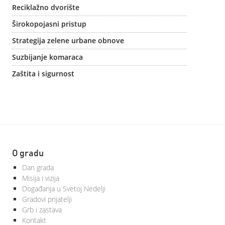
Reciklažno dvorište
Širokopojasni pristup
Strategija zelene urbane obnove
Suzbijanje komaraca
Zaštita i sigurnost
O gradu
Dan grada
Misija i vizija
Događanja u Svetoj Nedelji
Gradovi prijatelji
Grb i zastava
Kontakt