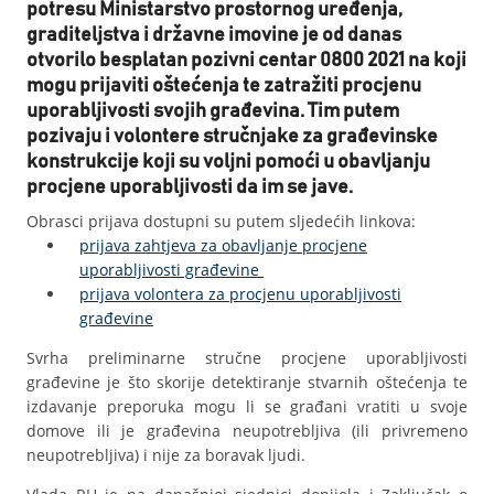
potresu Ministarstvo prostornog uređenja,
graditeljstva i državne imovine je od danas
otvorilo besplatan pozivni centar 0800 2021 na koji
mogu prijaviti oštećenja te zatražiti procjenu
uporabljivosti svojih građevina. Tim putem
pozivaju i volontere stručnjake za građevinske
konstrukcije koji su voljni pomoći u obavljanju
procjene uporabljivosti da im se jave.
Obrasci prijava dostupni su putem sljedećih linkova:
prijava zahtjeva za obavljanje procjene
uporabljivosti građevine
prijava volontera za procjenu uporabljivosti
građevine
Svrha preliminarne stručne procjene uporabljivosti
građevine je što skorije detektiranje stvarnih oštećenja te
izdavanje preporuka mogu li se građani vratiti u svoje
domove ili je građevina neupotrebljiva (ili privremeno
neupotrebljiva) i nije za boravak ljudi.