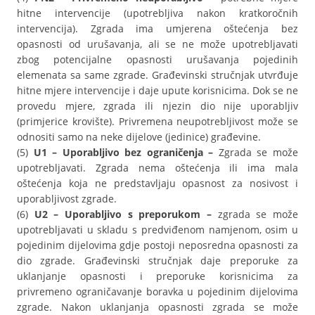
hitne intervencije (upotrebljiva nakon kratkoročnih
intervencija). Zgrada ima umjerena oštećenja bez
opasnosti od urušavanja, ali se ne može upotrebljavati
zbog potencijalne opasnosti urušavanja pojedinih
elemenata sa same zgrade. Građevinski stručnjak utvrđuje
hitne mjere intervencije i daje upute korisnicima. Dok se ne
provedu mjere, zgrada ili njezin dio nije uporabljiv
(primjerice krovište). Privremena neupotrebljivost može se
odnositi samo na neke dijelove (jedinice) građevine.
(5)
U1 – Uporabljivo bez ograničenja –
Zgrada se može
upotrebljavati. Zgrada nema oštećenja ili ima mala
oštećenja koja ne predstavljaju opasnost za nosivost i
uporabljivost zgrade.
(6)
U2 – Uporabljivo s preporukom –
zgrada se može
upotrebljavati u skladu s predviđenom namjenom, osim u
pojedinim dijelovima gdje postoji neposredna opasnosti za
dio zgrade. Građevinski stručnjak daje preporuke za
uklanjanje opasnosti i preporuke korisnicima za
privremeno ograničavanje boravka u pojedinim dijelovima
zgrade. Nakon uklanjanja opasnosti zgrada se može