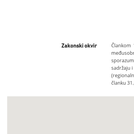
Člankom 1
Zakonski okvir
međusobn
sporazum)
sadržaju 
(regional
članku 31.