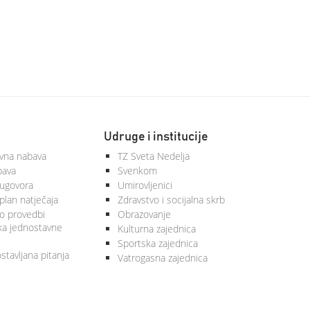
Udruge i institucije
vna nabava
TZ Sveta Nedelja
bava
Svenkom
 ugovora
Umirovljenici
plan natječaja
Zdravstvo i socijalna skrb
 o provedbi
Obrazovanje
ka jednostavne
Kulturna zajednica
Sportska zajednica
stavljana pitanja
Vatrogasna zajednica