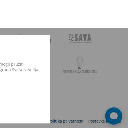
mogli pružiti
 grada Sveta Nedelja i
Izjava o pristupačnosti
Politika privatnosti
Postavke kolačića