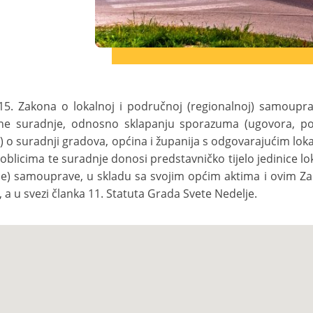
5. Zakona o lokalnoj i područnoj (regionalnoj) samoupra
e suradnje, odnosno sklapanju sporazuma (ugovora, pov
 o suradnji gradova, općina i županija s odgovarajućim loka
i oblicima te suradnje donosi predstavničko tijelo jedinice
ne) samouprave, u skladu sa svojim općim aktima i ovim Z
, a u svezi članka 11. Statuta Grada Svete Nedelje.