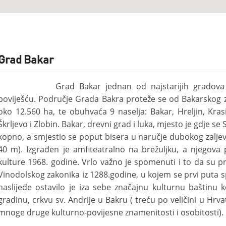
Grad Bakar
Grad Bakar jednan od najstarijih grado
poviješću. Područje Grada Bakra proteže se od Bakarskog z
oko 12.560 ha, te obuhvaća 9 naselja: Bakar, Hreljin, Kras
Škrljevo i Zlobin. Bakar, drevni grad i luka, mjesto je gdje
kopno, a smjestio se poput bisera u naručje dubokog zalje
40 m). Izgrađen je amfiteatralno na brežuljku, a njegova 
kulture 1968. godine. Vrlo važno je spomenuti i to da su 
Vinodolskog zakonika iz 1288.godine, u kojem se prvi puta
naslijeđe ostavilo je iza sebe značajnu kulturnu baštinu k
gradinu, crkvu sv. Andrije u Bakru ( treću po veličini u Hrv
mnoge druge kulturno-povijesne znamenitosti i osobitosti).