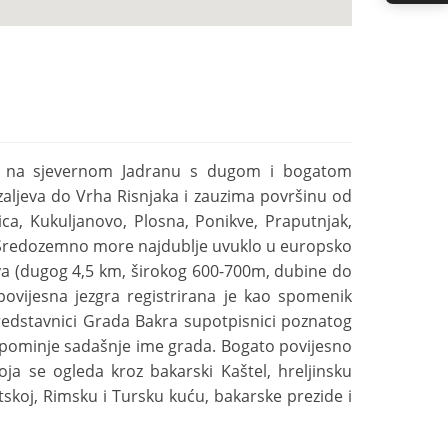
va na sjevernom Jadranu s dugom i bogatom
aljeva do Vrha Risnjaka i zauzima površinu od
ica, Kukuljanovo, Plosna, Ponikve, Praputnjak,
 se Sredozemno more najdublje uvuklo u europsko
va (dugog 4,5 km, širokog 600-700m, dubine do
povijesna jezgra registrirana je kao spomenik
predstavnici Grada Bakra supotpisnici poznatog
 spominje sadašnje ime grada. Bogato povijesno
oja se ogleda kroz bakarski Kaštel, hreljinsku
atskoj, Rimsku i Tursku kuću, bakarske prezide i