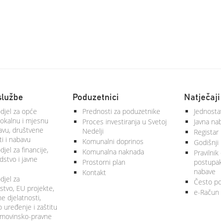
službe
Poduzetnici
Natječaji
djel za opće
Prednosti za poduzetnike
Jednosta
lokalnu i mjesnu
Proces investiranja u Svetoj
Javna na
vu, društvene
Nedelji
Registar
ti i nabavu
Komunalni doprinos
Godišnji 
jel za financije,
Komunalna naknada
Pravilnik
stvo i javne
Prostorni plan
postupa
nabave
Kontakt
djel za
Često po
tvo, EU projekte,
e-Račun
 djelatnosti,
 uređenje i zaštitu
 imovinsko-pravne