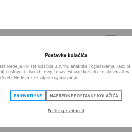
Postavke kolačića
a Nedelja koriste kolačiće u svrhu analitike i oglašavanja, kako bi 
niju uslugu, te kako bi mogli obavještavati korisnike o aktivnostima
anedelja.hr
Sveta Nedelja kroz ciljano oglašavanje.
i pohvale građana
PRIHVATI SVE
NAPREDNE POSTAVKE KOLAČIĆA
Politika privatnosti
Sva prava pridržana