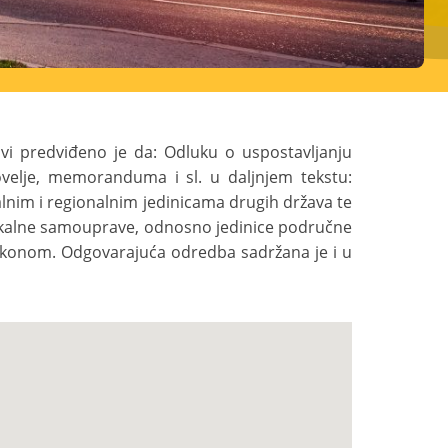
vi predviđeno je da: Odluku o uspostavljanju
elje, memoranduma i sl. u daljnjem tekstu:
lnim i regionalnim jedinicama drugih država te
 lokalne samouprave, odnosno jedinice područne
akonom. Odgovarajuća odredba sadržana je i u