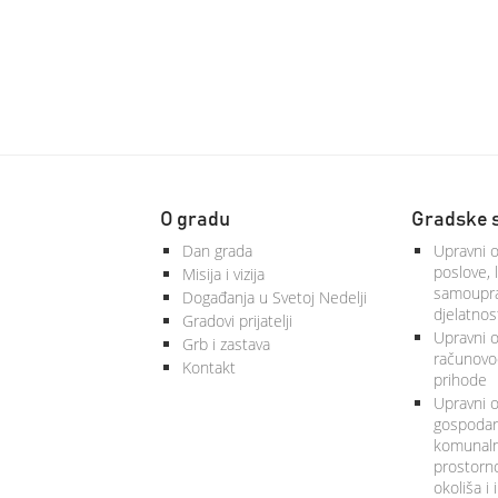
O gradu
Gradske 
Dan grada
Upravni o
poslove, 
Misija i vizija
samoupra
Događanja u Svetoj Nedelji
djelatnos
Gradovi prijatelji
Upravni od
Grb i zastava
računovod
Kontakt
prihode
Upravni o
gospodars
komunalne
prostorno
okoliša i