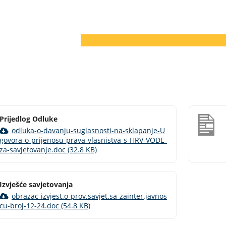
Prijedlog Odluke
odluka-o-davanju-suglasnosti-na-sklapanje-U
govora-o-prijenosu-prava-vlasnistva-s-HRV-VODE-
za-savjetovanje.doc (32.8 KB)
Izvješće savjetovanja
obrazac-izvjest.o-prov.savjet.sa-zainter.javnos
cu-broj-12-24.doc (54.8 KB)