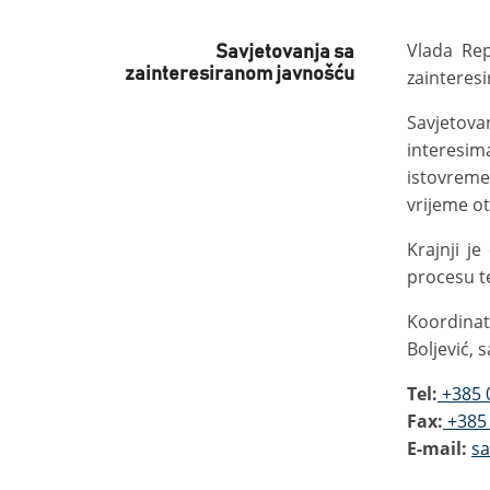
Vlada Rep
Savjetovanja sa
zainteresiranom javnošću
zainteres
Savjetova
interesim
istovremen
vrijeme ot
Krajnji j
procesu t
Koordinat
Boljević, 
Tel:
+385 
Fax:
+385 
E-mail:
sa