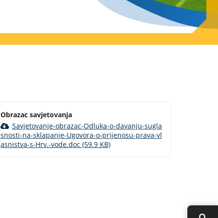
Obrazac savjetovanja
Savjetovanje-obrazac-Odluka-o-davanju-sugla
snosti-na-sklapanje-Ugovora-o-prijenosu-prava-vl
asnistva-s-Hrv.-vode.doc (59.9 KB)