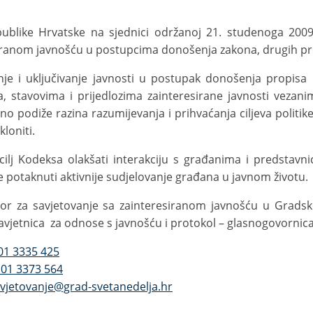
ublike Hrvatske na sjednici održanoj 21. studenoga 2009.
iranom javnošću u postupcima donošenja zakona, drugih pro
nje i uključivanje javnosti u postupak donošenja propisa 
a, stavovima i prijedlozima zainteresirane javnosti vezan
o podiže razina razumijevanja i prihvaćanja ciljeva politike,
kloniti.
e cilj Kodeksa olakšati interakciju s građanima i predsta
e potaknuti aktivnije sudjelovanje građana u javnom životu.
or za savjetovanje sa zainteresiranom javnošću u Gradsko
savjetnica za odnose s javnošću i protokol – glasnogovornica
01 3335 425
01 3373 564
vjetovanje@grad-svetanedelja.hr