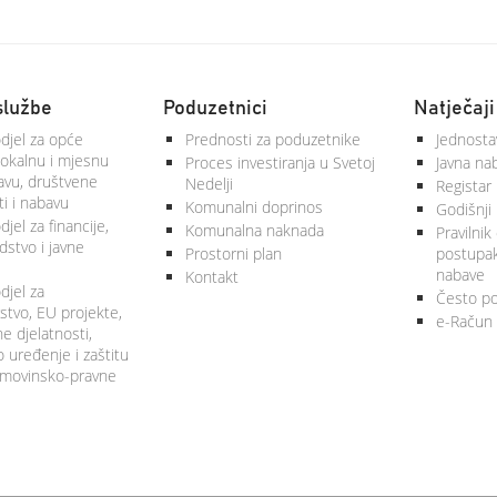
službe
Poduzetnici
Natječaji
djel za opće
Prednosti za poduzetnike
Jednosta
lokalnu i mjesnu
Proces investiranja u Svetoj
Javna na
vu, društvene
Nedelji
Registar
ti i nabavu
Komunalni doprinos
Godišnji 
jel za financije,
Komunalna naknada
Pravilnik
stvo i javne
Prostorni plan
postupa
nabave
Kontakt
djel za
Često po
tvo, EU projekte,
e-Račun
 djelatnosti,
 uređenje i zaštitu
 imovinsko-pravne