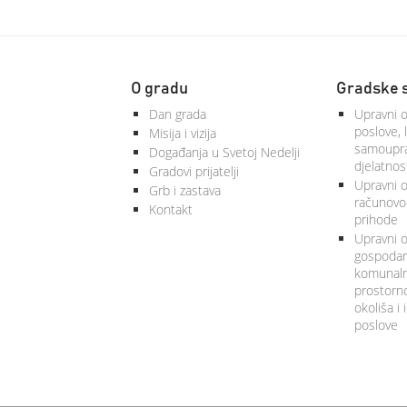
O gradu
Gradske 
Dan grada
Upravni o
poslove, 
Misija i vizija
samoupra
Događanja u Svetoj Nedelji
djelatnos
Gradovi prijatelji
Upravni od
Grb i zastava
računovod
Kontakt
prihode
Upravni o
gospodars
komunalne
prostorno
okoliša i
poslove