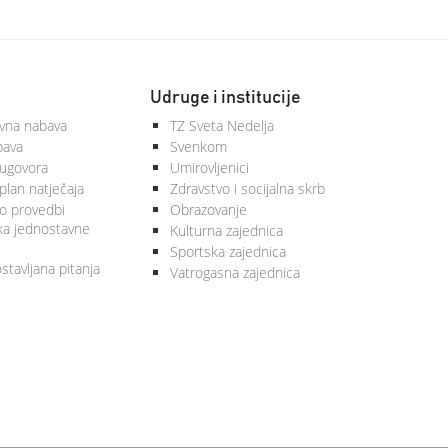
Udruge i institucije
vna nabava
TZ Sveta Nedelja
bava
Svenkom
 ugovora
Umirovljenici
plan natječaja
Zdravstvo i socijalna skrb
 o provedbi
Obrazovanje
ka jednostavne
Kulturna zajednica
Sportska zajednica
stavljana pitanja
Vatrogasna zajednica