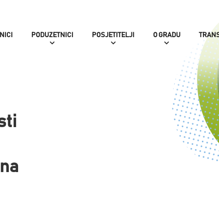
NICI
PODUZETNICI
POSJETITELJI
O GRADU
TRAN
sti
 na