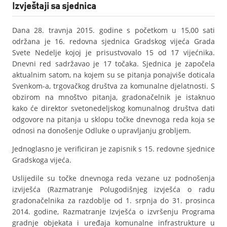
Izvještaji sa sjednica
Dana 28. travnja 2015. godine s početkom u 15,00 sati
održana je 16. redovna sjednica Gradskog vijeća Grada
Svete Nedelje kojoj je prisustvovalo 15 od 17 vijećnika.
Dnevni red sadržavao je 17 točaka. Sjednica je započela
aktualnim satom, na kojem su se pitanja ponajviše doticala
Svenkom-a, trgovačkog društva za komunalne djelatnosti. S
obzirom na mnoštvo pitanja, gradonačelnik je istaknuo
kako će direktor svetonedeljskog komunalnog društva dati
odgovore na pitanja u sklopu točke dnevnoga reda koja se
odnosi na donošenje Odluke o upravljanju grobljem.
Jednoglasno je verificiran je zapisnik s 15. redovne sjednice
Gradskoga vijeća.
Uslijedile su točke dnevnoga reda vezane uz podnošenja
izviješća (Razmatranje Polugodišnjeg izvješća o radu
gradonačelnika za razdoblje od 1. srpnja do 31. prosinca
2014. godine, Razmatranje Izvješća o izvršenju Programa
gradnje objekata i uređaja komunalne infrastrukture u