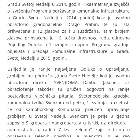
Gradu Svetoj Nedelji u 2014. godini i Razmatranje Izvješća
o izvršenju Programa održavanja komunalne infrastrukture
u Gradu Svetoj Nedelji u 2014. godini) koje je uvodno
obrazložio gradonačelnik Drago Prahin, te su ista
prihvaćena s 12 glasova za i 3 suzdržana. Istim brojem
glasova prihvaćena je i 6. točka dnevnoga reda, odnosno
Prijedlog Odluke o 1. izmjeni i dopuni Programa gradnje
objekata i uređaja komunalne infrastrukture u Gradu
Svetoj Nedelji u 2015. godini.
Uslijedila je ranije najavljena Odluke o upravljanju
grobljem na području grada Svete Nedelje koji je uvodno
obrazložio direktor SVENKOMA, Dalibor Jakopec. Uz
obrazloženje također su pruženi odgovori na ranije
postavljena vijećnička pitanja. Svetonedeljska gradska
komunalna tvrtka Svenkom od petka, 1. svibnja, u cijelosti
će od samoborskog Komunalca preuzeti upravljanje
grobljem u Svetoj Nedelji. Svenkom je prije 3 tjedna
zaposlio 5 grobara i nadgrobara, a u tvrtki, uz direktora i
administrativca, radi i 7 tzv. “zelenih”, koji se brinu o
održavanju zelenih površina, a Svenkom ih je kao