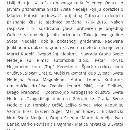
Uslijedila je 14. točka dnevnoga reda Prijedlog Odluke o
javnim priznanjima Grada Svete Nedelje koji ju obrazložio
Mladen Katušić podnesavši prijedlog Odbora za dodjelu
priznanja čija je sjednica održana 17.04.2015. Nakon
rasprave i tri suzdržana glasa, prihvaćen je prijedlog
Odluke za dodjelu javnih priznanja. Tako je ove godine
Sveta Nedelja dobila počasnog građanina, Radwana
Joukhadara, dok će nagrada za životno djelo biti dodijeljena
Marici Rudolf. Ovogodišnji dobitnici Nagrada Grada Svete
Nedelje su: Rimac automobili d.o.o., Petar Horvat,
Nogometni klub „Top” Kerestinec, Športsko-rekreaciono
društvo „Sloga” Orešje, Muški rukometni klub „Sloga” Sveta
Nedelja, Anica Magdalenić, Antun Lepen, Kulturno-
umjetničko društvo Zvonko Lenard Pikić, Ivan Delibos,
Drago Francetić i Dobrovoljno vatrogasno društvo Sveta
Nedelja. Ovogodišnji dobitnici Zahvalnice Grada Svete
Nedelje su: Tomislav Oršić, Željko Šimec, Ivica Kapuđija,
Velimir Brez, Dražen Žugec, Marijan Blažević, Biciklistički
klub Sveta Nedjelja, Drago Skledar, Mario Kenfelja, Ivan
Banek, Darko Povrženić i Ogranak Matice hrvatske u Svetoj