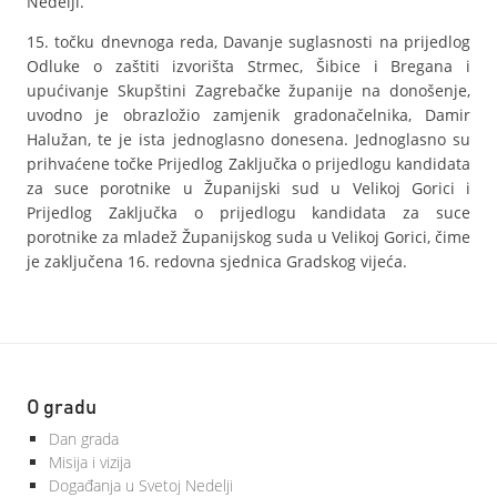
Nedelji.
15. točku dnevnoga reda, Davanje suglasnosti na prijedlog
Odluke o zaštiti izvorišta Strmec, Šibice i Bregana i
upućivanje Skupštini Zagrebačke županije na donošenje,
uvodno je obrazložio zamjenik gradonačelnika, Damir
Halužan, te je ista jednoglasno donesena. Jednoglasno su
prihvaćene točke Prijedlog Zaključka o prijedlogu kandidata
za suce porotnike u Županijski sud u Velikoj Gorici i
Prijedlog Zaključka o prijedlogu kandidata za suce
porotnike za mladež Županijskog suda u Velikoj Gorici, čime
je zaključena 16. redovna sjednica Gradskog vijeća.
O gradu
Dan grada
Misija i vizija
Događanja u Svetoj Nedelji