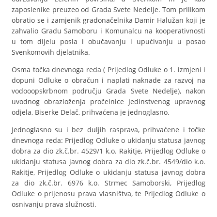
zaposlenike preuzeo od Grada Svete Nedelje. Tom prilikom
obratio se i zamjenik gradonačelnika Damir Halužan koji je
zahvalio Gradu Samoboru i Komunalcu na kooperativnosti
u tom dijelu posla i obučavanju i upućivanju u posao
Svenkomovih djelatnika.
Osma točka dnevnoga reda ( Prijedlog Odluke o 1. izmjeni i
dopuni Odluke o obračun i naplati naknade za razvoj na
vodooopskrbnom području Grada Svete Nedelje), nakon
uvodnog obrazloženja pročelnice Jedinstvenog upravnog
odjela, Biserke Delač, prihvaćena je jednoglasno.
Jednoglasno su i bez duljih rasprava, prihvaćene i točke
dnevnoga reda: Prijedlog Odluke o ukidanju statusa javnog
dobra za dio zk.č.br. 4529/1 k.o. Rakitje, Prijedlog Odluke o
ukidanju statusa javnog dobra za dio zk.č.br. 4549/dio k.o.
Rakitje, Prijedlog Odluke o ukidanju statusa javnog dobra
za dio zk.č.br. 6976 k.o. Strmec Samoborski, Prijedlog
Odluke o prijenosu prava vlasništva, te Prijedlog Odluke o
osnivanju prava služnosti.