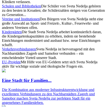
Kliniken verlassen.
Schulen und Bibliotheken
Die Schüler von Sveta Nedelja gehören
zu den besten in Kroatien; die Schülerzahlen steigen von Generation
zu Generation...
Vereine und Institutionen
Den Bürgern von Sveta Nedelja steht eine
große Auswahl an Sport- und Freizeit-, Kultur-, Feuerwehr- und
anderen Vereinen offen.
Kindergärten
Die Stadt Sveta Nedelja arbeitet kontinuierlich daran,
die Kindergartenkapazitäten zu erhöhen, indem sie bestehende
Einrichtungen modernisiert und ausbaut bzw. neue Einrichtungen
schafft.
Verkehrsverbindungen
Sveta Nedelja ist hervorragend mit den
Nachbarstädten Zagreb und Samobor verbunden – ein
entscheidender Vorteil unserer Stadt.
EU-Projekte
Mit Hilfe von EU-Geldern setzt sich Sveta Nedelja
aktiv für wichtige soziale und ökologische Fragen ein.
Eine Stadt für
Familien...
Die Kombination aus moderner Infrastrukturentwicklung und
exzellenten Verbindungen zu den Nachbarstädten Zagreb und
Samobor machen Sveta Nedelja zur perfekten Stadt für ein
angenehmes Familienleben.