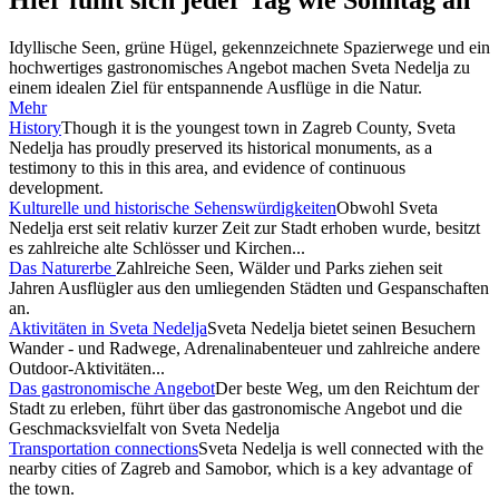
Hier fühlt sich jeder Tag wie Sonntag an
Idyllische Seen, grüne Hügel, gekennzeichnete Spazierwege und ein
hochwertiges gastronomisches Angebot machen Sveta Nedelja zu
einem idealen Ziel für entspannende Ausflüge in die Natur.
Mehr
History
Though it is the youngest town in Zagreb County, Sveta
Nedelja has proudly preserved its historical monuments, as a
testimony to this in this area, and evidence of continuous
development.
Kulturelle und historische Sehenswürdigkeiten
Obwohl Sveta
Nedelja erst seit relativ kurzer Zeit zur Stadt erhoben wurde, besitzt
es zahlreiche alte Schlösser und Kirchen...
Das Naturerbe
Zahlreiche Seen, Wälder und Parks ziehen seit
Jahren Ausflügler aus den umliegenden Städten und Gespanschaften
an.
Aktivitäten in Sveta Nedelja
Sveta Nedelja bietet seinen Besuchern
Wander - und Radwege, Adrenalinabenteuer und zahlreiche andere
Outdoor-Aktivitäten...
Das gastronomische Angebot
Der beste Weg, um den Reichtum der
Stadt zu erleben, führt über das gastronomische Angebot und die
Geschmacksvielfalt von Sveta Nedelja
Transportation connections
Sveta Nedelja is well connected with the
nearby cities of Zagreb and Samobor, which is a key advantage of
the town.