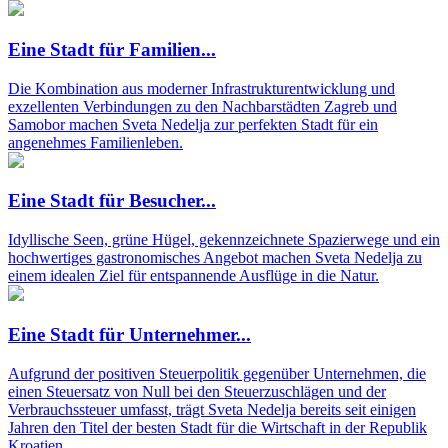
Eine Stadt für
Familien...
Die Kombination aus moderner Infrastrukturentwicklung und
exzellenten Verbindungen zu den Nachbarstädten Zagreb und
Samobor machen Sveta Nedelja zur perfekten Stadt für ein
angenehmes Familienleben.
Eine Stadt für
Besucher...
Idyllische Seen, grüne Hügel, gekennzeichnete Spazierwege und ein
hochwertiges gastronomisches Angebot machen Sveta Nedelja zu
einem idealen Ziel für entspannende Ausflüge in die Natur.
Eine Stadt für
Unternehmer...
Aufgrund der positiven Steuerpolitik gegenüber Unternehmen, die
einen Steuersatz von Null bei den Steuerzuschlägen und der
Verbrauchssteuer umfasst, trägt Sveta Nedelja bereits seit einigen
Jahren den Titel der besten Stadt für die Wirtschaft in der Republik
Kroatien.