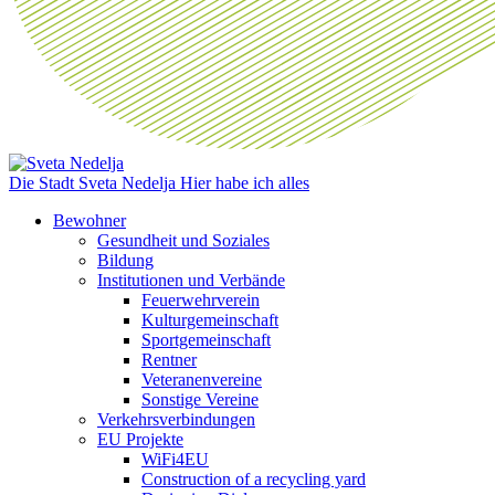
Die Stadt Sveta Nedelja
Hier habe ich alles
Bewohner
Gesundheit und Soziales
Bildung
Institutionen und Verbände
Feuerwehrverein
Kulturgemeinschaft
Sportgemeinschaft
Rentner
Veteranenvereine
Sonstige Vereine
Verkehrsverbindungen
EU Projekte
WiFi4EU
Construction of a recycling yard