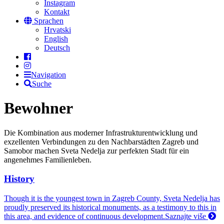
Instagram
Kontakt
Sprachen
Hrvatski
English
Deutsch
Navigation
Suche
Bewohner
Die Kombination aus moderner Infrastrukturentwicklung und
exzellenten Verbindungen zu den Nachbarstädten Zagreb und
Samobor machen Sveta Nedelja zur perfekten Stadt für ein
angenehmes Familienleben.
History
Though it is the youngest town in Zagreb County, Sveta Nedelja has
proudly preserved its historical monuments, as a testimony to this in
this area, and evidence of continuous development.
Saznajte više