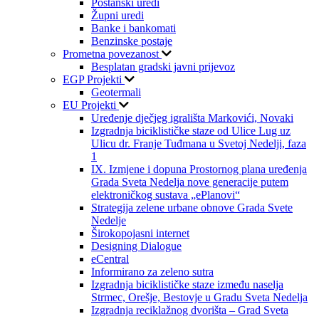
Poštanski uredi
Župni uredi
Banke i bankomati
Benzinske postaje
Prometna povezanost
Besplatan gradski javni prijevoz
EGP Projekti
Geotermali
EU Projekti
Uređenje dječjeg igrališta Markovići, Novaki
Izgradnja biciklističke staze od Ulice Lug uz
Ulicu dr. Franje Tuđmana u Svetoj Nedelji, faza
1
IX. Izmjene i dopuna Prostornog plana uređenja
Grada Sveta Nedelja nove generacije putem
elektroničkog sustava „ePlanovi“
Strategija zelene urbane obnove Grada Svete
Nedelje
Širokopojasni internet
Designing Dialogue
eCentral
Informirano za zeleno sutra
Izgradnja biciklističke staze između naselja
Strmec, Orešje, Bestovje u Gradu Sveta Nedelja
Izgradnja reciklažnog dvorišta – Grad Sveta