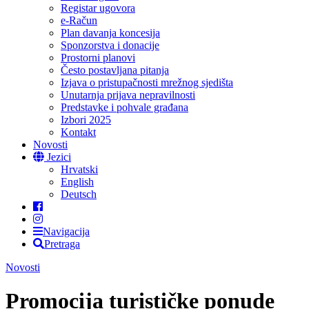
Registar ugovora
e-Račun
Plan davanja koncesija
Sponzorstva i donacije
Prostorni planovi
Često postavljana pitanja
Izjava o pristupačnosti mrežnog sjedišta
Unutarnja prijava nepravilnosti
Predstavke i pohvale građana
Izbori 2025
Kontakt
Novosti
Jezici
Hrvatski
English
Deutsch
Navigacija
Pretraga
Novosti
Promocija turističke ponude