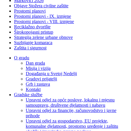
Markovići 2026
Objave Stožera civilne zaštite
Prostorni planovi
Prostorni planovi - IX. izmjene
Prostorni planovi - VIII. izmjene
Reciklažno dvorište
Širokopojasni pristup
Strategija zelene urbane obnove
Suzbijanje komaraca
Zaštita i sigurnost
O gradu
Dan grada
Misija i vizija
Događanja u Svetoj Nedelji
Gradovi prijatelji
Grb i zastava
Kontakt
Gradske službe
Upravni odjel za opće poslove, lokalnu i mjesnu
samoupravu, društvene djelatnosti i nabavu
Upravni odjel za financije, računovodstvo i javne
prihode
Upravni odjel za gospodarstvo, EU projekte,
komunalne djelatnosti, prostorno uređenje i zaštitu