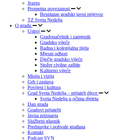
Jezera
Prometna povezanost
Besplatan gradski javni prijevoz
TZ Sveta Nedelja
O gradu
Ustroj
Gradonačelnik i zamjenik
Gradsko vijeće
Radna i kolegijalna tijela
Mjesni odbori
Dječje gradsko vijeće
Stožer civilne zaštite
Kulturno vijeće
Misija i vizija
Grb i zastava
Povijest i kultura
Grad Sveta Nedelja – prijatelj djece
Sveta Nedelja u očima djeteta
Dan grada
Gradovi prijatelji
Javna priznanja
Službeni glasnik
Predstavke i pohvale građana
Kontakt
Podcast SVN