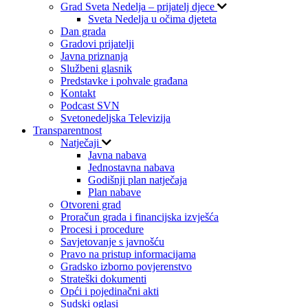
Grad Sveta Nedelja – prijatelj djece
Sveta Nedelja u očima djeteta
Dan grada
Gradovi prijatelji
Javna priznanja
Službeni glasnik
Predstavke i pohvale građana
Kontakt
Podcast SVN
Svetonedeljska Televizija
Transparentnost
Natječaji
Javna nabava
Jednostavna nabava
Godišnji plan natječaja
Plan nabave
Otvoreni grad
Proračun grada i financijska izvješća
Procesi i procedure
Savjetovanje s javnošću
Pravo na pristup informacijama
Gradsko izborno povjerenstvo
Strateški dokumenti
Opći i pojedinačni akti
Sudski oglasi