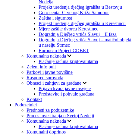
Nedelja
Projekt uređenja dječjeg igrališta u Bestovju
Gero centar Crvenog Križa Samobor
Zaštita i sigurnost
Projekt uređenja dječjeg igrališta u Kerestincu
Mjere zaštite dvorca Kerestinec
Dogradnja Dječjeg vrtića Slavuj – II faza
Dogradnja Dječjeg vrtića Slavuj – matični objekt
u naselju Strmec
European Project CDBET
Komunalna naknada
Plaćanje računa kriptovalutama
Zeleni info pult
Parkovi i javne površine
Raspored sprovoda
Obrasci i zahtjevi za građane
Prijava kvara javne rasvjete
Predstavke i pohvale građana
Kontakt
Poduzetnici
Prednosti za poduzetnike
Proces investiranja u Svetoj Nedelji
Komunalna naknada
Plaćanje računa kriptovalutama
Komunalni doprinos