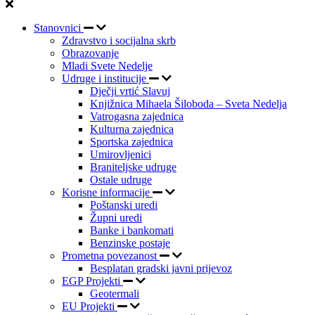
Stanovnici
Zdravstvo i socijalna skrb
Obrazovanje
Mladi Svete Nedelje
Udruge i institucije
Dječji vrtić Slavuj
Knjižnica Mihaela Šiloboda – Sveta Nedelja
Vatrogasna zajednica
Kulturna zajednica
Sportska zajednica
Umirovljenici
Braniteljske udruge
Ostale udruge
Korisne informacije
Poštanski uredi
Župni uredi
Banke i bankomati
Benzinske postaje
Prometna povezanost
Besplatan gradski javni prijevoz
EGP Projekti
Geotermali
EU Projekti