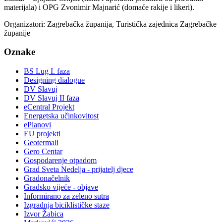
materijala) i OPG Zvonimir Majnarić (domaće rakije i likeri).
Organizatori: Zagrebačka županija, Turistička zajednica Zagrebačke
županije
Oznake
BS Lug I. faza
Designing dialogue
DV Slavuj
DV Slavuj II faza
eCentral Projekt
Energetska učinkovitost
ePlanovi
EU projekti
Geotermali
Gero Centar
Gospodarenje otpadom
Grad Sveta Nedelja - prijatelj djece
Gradonačelnik
Gradsko vijeće - objave
Informirano za zeleno sutra
Izgradnja biciklističke staze
Izvor Žabica