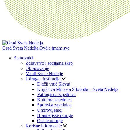
Grad Sveta Nedelja
Ovdje imam sve
Stanovnici
Zdravstvo i socijalna skrb
Obrazovanje
Mladi Svete Nedelje
Udruge i institucije
Dječji vrtić Slavuj
Knjižnica Mihaela Šiloboda – Sveta Nedelja
Vatrogasna zajednica
Kulturna zajednica
Sportska zajednica
Umirovljenici
Braniteljske udruge
Ostale udruge
Korisne informacije