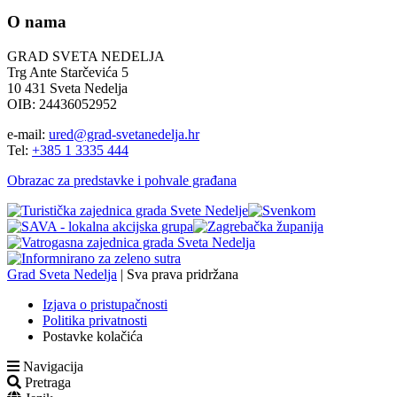
O nama
GRAD SVETA NEDELJA
Trg Ante Starčevića 5
10 431 Sveta Nedelja
OIB: 24436052952
e-mail:
ured@grad-svetanedelja.hr
Tel:
+385 1 3335 444
Obrazac za predstavke i pohvale građana
Grad Sveta Nedelja
| Sva prava pridržana
Izjava o pristupačnosti
Politika privatnosti
Postavke kolačića
Navigacija
Pretraga