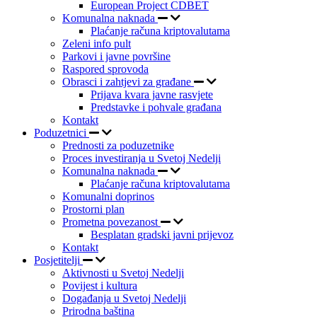
European Project CDBET
Komunalna naknada
Plaćanje računa kriptovalutama
Zeleni info pult
Parkovi i javne površine
Raspored sprovoda
Obrasci i zahtjevi za građane
Prijava kvara javne rasvjete
Predstavke i pohvale građana
Kontakt
Poduzetnici
Prednosti za poduzetnike
Proces investiranja u Svetoj Nedelji
Komunalna naknada
Plaćanje računa kriptovalutama
Komunalni doprinos
Prostorni plan
Prometna povezanost
Besplatan gradski javni prijevoz
Kontakt
Posjetitelji
Aktivnosti u Svetoj Nedelji
Povijest i kultura
Događanja u Svetoj Nedelji
Prirodna baština