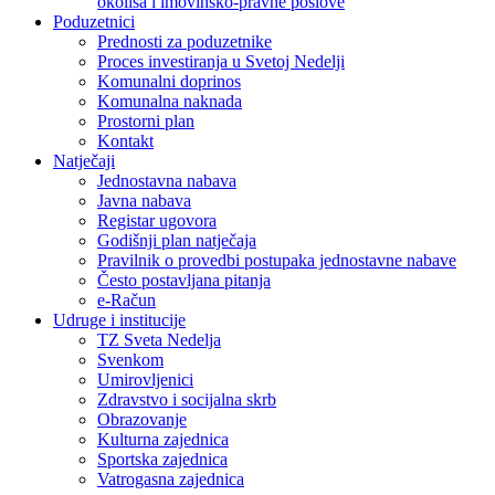
okoliša i imovinsko-pravne poslove
Poduzetnici
Prednosti za poduzetnike
Proces investiranja u Svetoj Nedelji
Komunalni doprinos
Komunalna naknada
Prostorni plan
Kontakt
Natječaji
Jednostavna nabava
Javna nabava
Registar ugovora
Godišnji plan natječaja
Pravilnik o provedbi postupaka jednostavne nabave
Često postavljana pitanja
e-Račun
Udruge i institucije
TZ Sveta Nedelja
Svenkom
Umirovljenici
Zdravstvo i socijalna skrb
Obrazovanje
Kulturna zajednica
Sportska zajednica
Vatrogasna zajednica