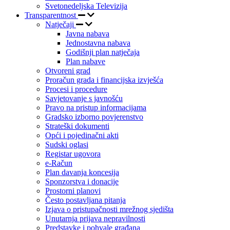
Svetonedeljska Televizija
Transparentnost
Natječaji
Javna nabava
Jednostavna nabava
Godišnji plan natječaja
Plan nabave
Otvoreni grad
Proračun grada i financijska izvješća
Procesi i procedure
Savjetovanje s javnošću
Pravo na pristup informacijama
Gradsko izborno povjerenstvo
Strateški dokumenti
Opći i pojedinačni akti
Sudski oglasi
Registar ugovora
e-Račun
Plan davanja koncesija
Sponzorstva i donacije
Prostorni planovi
Često postavljana pitanja
Izjava o pristupačnosti mrežnog sjedišta
Unutarnja prijava nepravilnosti
Predstavke i pohvale građana