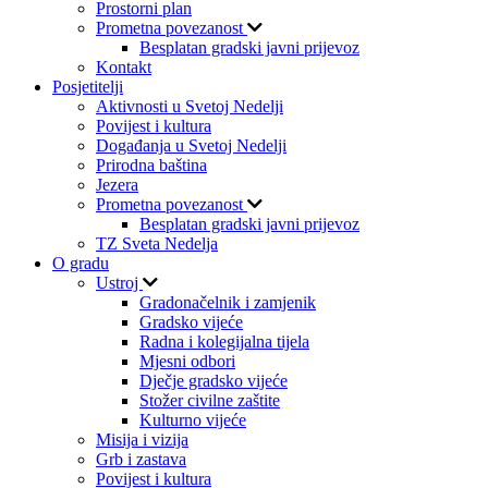
Prostorni plan
Prometna povezanost
Besplatan gradski javni prijevoz
Kontakt
Posjetitelji
Aktivnosti u Svetoj Nedelji
Povijest i kultura
Događanja u Svetoj Nedelji
Prirodna baština
Jezera
Prometna povezanost
Besplatan gradski javni prijevoz
TZ Sveta Nedelja
O gradu
Ustroj
Gradonačelnik i zamjenik
Gradsko vijeće
Radna i kolegijalna tijela
Mjesni odbori
Dječje gradsko vijeće
Stožer civilne zaštite
Kulturno vijeće
Misija i vizija
Grb i zastava
Povijest i kultura