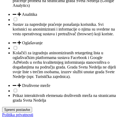
praćenje prometa na stranicama grada Sveta Nedelja (Google
Analytics)
Analitika
Sustav za naprednije praćenje ponašanja korisnika. Svi
korisnici su anonimizirani i informacije o njima su svedene na
vrstu operativnog sustava i pretraživač (browser) koji koriste.
Oglašavanje
Kolačići za izgradnju aninomiziranih retargeting lista u
oglašivačkim platformama sustava Facebook i Google
AdWords u svrhu kvalitetnijeg informiranja stanovništva o
događanjima na području grada. Grada Sveta Nedelja ne dijeli
svoje liste s trećim osobama, izuzev službi unutar grada Svete
Nedelje (npr. Turistička zajednica).
Društvene mreže
Prikaz interaktivnih elemenata društvenih mreža na stranicama
grada Sveta Nedelja
Spremi postavke
Politika privatnosti