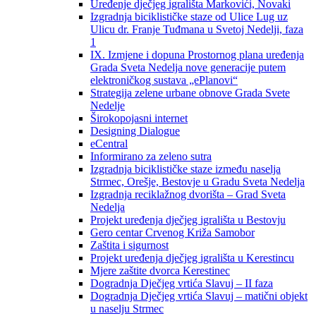
Uređenje dječjeg igrališta Markovići, Novaki
Izgradnja biciklističke staze od Ulice Lug uz
Ulicu dr. Franje Tuđmana u Svetoj Nedelji, faza
1
IX. Izmjene i dopuna Prostornog plana uređenja
Grada Sveta Nedelja nove generacije putem
elektroničkog sustava „ePlanovi“
Strategija zelene urbane obnove Grada Svete
Nedelje
Širokopojasni internet
Designing Dialogue
eCentral
Informirano za zeleno sutra
Izgradnja biciklističke staze između naselja
Strmec, Orešje, Bestovje u Gradu Sveta Nedelja
Izgradnja reciklažnog dvorišta – Grad Sveta
Nedelja
Projekt uređenja dječjeg igrališta u Bestovju
Gero centar Crvenog Križa Samobor
Zaštita i sigurnost
Projekt uređenja dječjeg igrališta u Kerestincu
Mjere zaštite dvorca Kerestinec
Dogradnja Dječjeg vrtića Slavuj – II faza
Dogradnja Dječjeg vrtića Slavuj – matični objekt
u naselju Strmec