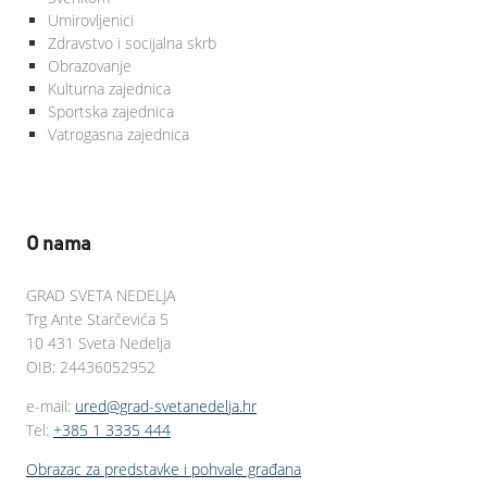
Umirovljenici
Zdravstvo i socijalna skrb
Obrazovanje
Kulturna zajednica
Sportska zajednica
Vatrogasna zajednica
O nama
GRAD SVETA NEDELJA
Trg Ante Starčevića 5
10 431 Sveta Nedelja
OIB: 24436052952
e-mail:
ured@grad-svetanedelja.hr
Tel:
+385 1 3335 444
Obrazac za predstavke i pohvale građana