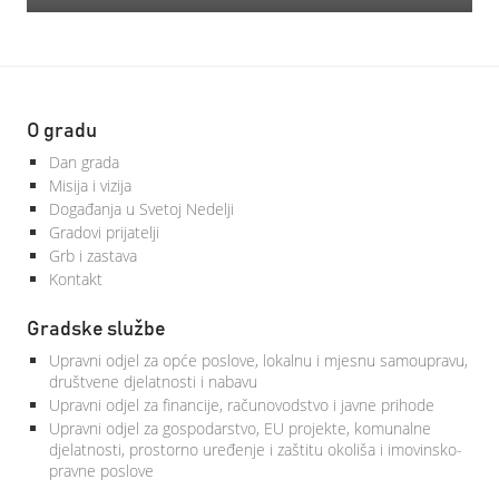
O gradu
Dan grada
Misija i vizija
Događanja u Svetoj Nedelji
Gradovi prijatelji
Grb i zastava
Kontakt
Gradske službe
Upravni odjel za opće poslove, lokalnu i mjesnu samoupravu,
društvene djelatnosti i nabavu
Upravni odjel za financije, računovodstvo i javne prihode
Upravni odjel za gospodarstvo, EU projekte, komunalne
djelatnosti, prostorno uređenje i zaštitu okoliša i imovinsko-
pravne poslove