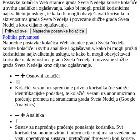
Postavke kolačića
Web stranice grada Sveta Nedelja koriste kolačiće
u svrhu analitike i oglašavanja, kako bi mogli pružiti korisnicima
najkvalitetniju uslugu, te kako bi mogli obavještavati korisnike o
aktivnostima grada Sveta Nedelja i povezane službe grada Sveta
Nedelja kroz ciljano oglašavanje.
Prihvati sve
Napredne postavke kolačića
Politika privatnosti
Napredne postavke kolačića
Web stranice grada Sveta Nedelja
koriste kolačiće u svrhu analitike i oglašavanja, kako bi mogli pružiti
korisnicima najkvalitetniju uslugu, te kako bi mogli obavještavati
korisnike o aktivnostima grada Sveta Nedelja i povezane službe
grada Sveta Nedelja kroz ciljano oglašavanje.
Osnovni kolačići
Kolačići vezani uz spremanje privola korisnika (ne sadrže
identifikacijske podatke), te kolačići vezani uz anonimizirano
praćenje prometa na stranicama grada Sveta Nedelja (Google
Analytics)
Analitika
Sustav za naprednije praćenje ponašanja korisnika. Svi
korisnici su anonimizirani i informacije o njima su svedene na
vrstu operativnog sustava i pretraživač (browser) koji koriste.