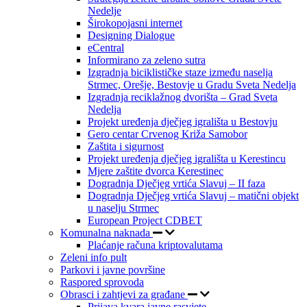
Nedelje
Širokopojasni internet
Designing Dialogue
eCentral
Informirano za zeleno sutra
Izgradnja biciklističke staze između naselja
Strmec, Orešje, Bestovje u Gradu Sveta Nedelja
Izgradnja reciklažnog dvorišta – Grad Sveta
Nedelja
Projekt uređenja dječjeg igrališta u Bestovju
Gero centar Crvenog Križa Samobor
Zaštita i sigurnost
Projekt uređenja dječjeg igrališta u Kerestincu
Mjere zaštite dvorca Kerestinec
Dogradnja Dječjeg vrtića Slavuj – II faza
Dogradnja Dječjeg vrtića Slavuj – matični objekt
u naselju Strmec
European Project CDBET
Komunalna naknada
Plaćanje računa kriptovalutama
Zeleni info pult
Parkovi i javne površine
Raspored sprovoda
Obrasci i zahtjevi za građane
Prijava kvara javne rasvjete