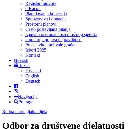
Registar ugovora
e-Račun
Plan davanja koncesija
Sponzorstva i donacije
Prostorni planovi
Često postavljana pitanja
Izjava o pristupačnosti mrežnog sjedišta
Unutarnja prijava nepravilnosti
Predstavke i pohvale građana
Izbori 2025
Kontakt
Novosti
Jezici
Hrvatski
English
Deutsch
Navigacija
Pretraga
Radna i kolegijalna tijela
Odbor za društvene djelatnosti