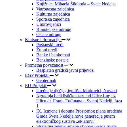
Knjižnica Mihaela Šiloboda – Sveta Nedelja
Vatrogasna zajednica
Kulturna zajednica
Sportska zajednica
Umirovljenici
Braniteljske udruge
Ostale udruge
Korisne informacije
Poštanski uredi
Župni uredi
Banke i bankomati
Benzinske postaje
Prometna povezanost
Besplatan gradski javni prijevoz
EGP Projekti
Geotermali
EU Projekti
Uređenje dječjeg igrališta Markovići, Novaki
Izgradnja biciklističke staze od Ulice Lug uz
Ulicu dr. Franje Tuđmana u Svetoj Nedelji, faza
1
IX. Izmjene i dopuna Prostornog plana uređenja
Grada Sveta Nedelja nove generacije putem
elektroničkog sustava „ePlanovi“
Strategija zelene urbane obnove Grada Svete