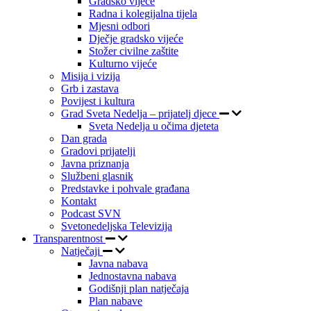
Gradsko vijeće
Radna i kolegijalna tijela
Mjesni odbori
Dječje gradsko vijeće
Stožer civilne zaštite
Kulturno vijeće
Misija i vizija
Grb i zastava
Povijest i kultura
Grad Sveta Nedelja – prijatelj djece
Sveta Nedelja u očima djeteta
Dan grada
Gradovi prijatelji
Javna priznanja
Službeni glasnik
Predstavke i pohvale građana
Kontakt
Podcast SVN
Svetonedeljska Televizija
Transparentnost
Natječaji
Javna nabava
Jednostavna nabava
Godišnji plan natječaja
Plan nabave