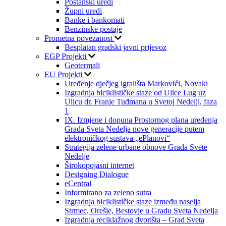
Poštanski uredi
Župni uredi
Banke i bankomati
Benzinske postaje
Prometna povezanost
Besplatan gradski javni prijevoz
EGP Projekti
Geotermali
EU Projekti
Uređenje dječjeg igrališta Markovići, Novaki
Izgradnja biciklističke staze od Ulice Lug uz
Ulicu dr. Franje Tuđmana u Svetoj Nedelji, faza
1
IX. Izmjene i dopuna Prostornog plana uređenja
Grada Sveta Nedelja nove generacije putem
elektroničkog sustava „ePlanovi“
Strategija zelene urbane obnove Grada Svete
Nedelje
Širokopojasni internet
Designing Dialogue
eCentral
Informirano za zeleno sutra
Izgradnja biciklističke staze između naselja
Strmec, Orešje, Bestovje u Gradu Sveta Nedelja
Izgradnja reciklažnog dvorišta – Grad Sveta