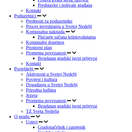
Predstavke i pohvale građana
Kontakt
Poduzetnici
Prednosti za poduzetnike
Proces investiranja u Svetoj Nedelji
Komunalna naknada
Plaćanje računa kriptovalutama
Komunalni doprinos
Prostorni plan
Prometna povezanost
Besplatan gradski javni prijevoz
Kontakt
Posjetitelji
Aktivnosti u Svetoj Nedelji
Povijest i kultura
Događanja u Svetoj Nedelji
Prirodna baština
Jezera
Prometna povezanost
Besplatan gradski javni prijevoz
TZ Sveta Nedelja
O gradu
Ustroj
Gradonačelnik i zamjenik