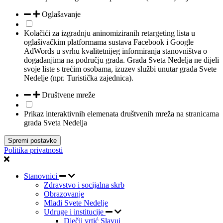
Oglašavanje
Kolačići za izgradnju aninomiziranih retargeting lista u
oglašivačkim platformama sustava Facebook i Google
AdWords u svrhu kvalitetnijeg informiranja stanovništva o
događanjima na području grada. Grada Sveta Nedelja ne dijeli
svoje liste s trećim osobama, izuzev službi unutar grada Svete
Nedelje (npr. Turistička zajednica).
Društvene mreže
Prikaz interaktivnih elemenata društvenih mreža na stranicama
grada Sveta Nedelja
Spremi postavke
Politika privatnosti
Stanovnici
Zdravstvo i socijalna skrb
Obrazovanje
Mladi Svete Nedelje
Udruge i institucije
Dječji vrtić Slavuj