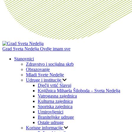
Grad Sveta Nedelja
Ovdje imam sve
Stanovnici
Zdravstvo i socijalna skrb
Obrazovanje
Mladi Svete Nedelje
Udruge i institucije
Dječji vrtić Slavuj
Knjižnica Mihaela Šiloboda – Sveta Nedelja
Vatrogasna zajednica
Kulturna zajednica
Sportska zajednica
Umirovljenici
Braniteljske udruge
Ostale udruge
Korisne informacije