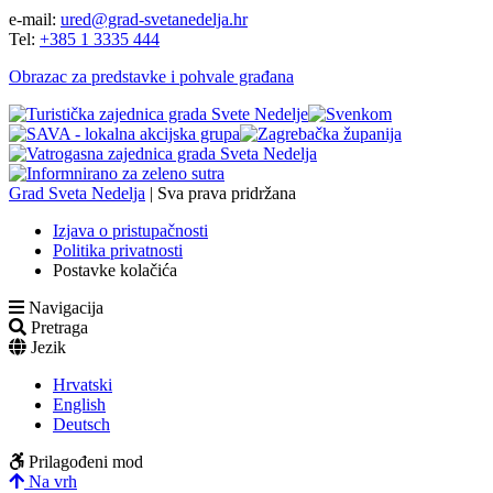
e-mail:
ured@grad-svetanedelja.hr
Tel:
+385 1 3335 444
Obrazac za predstavke i pohvale građana
Grad Sveta Nedelja
| Sva prava pridržana
Izjava o pristupačnosti
Politika privatnosti
Postavke kolačića
Navigacija
Pretraga
Jezik
Hrvatski
English
Deutsch
Prilagođeni mod
Na vrh