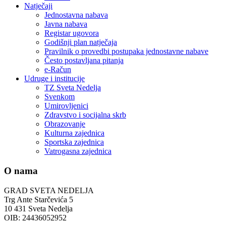
Natječaji
Jednostavna nabava
Javna nabava
Registar ugovora
Godišnji plan natječaja
Pravilnik o provedbi postupaka jednostavne nabave
Često postavljana pitanja
e-Račun
Udruge i institucije
TZ Sveta Nedelja
Svenkom
Umirovljenici
Zdravstvo i socijalna skrb
Obrazovanje
Kulturna zajednica
Sportska zajednica
Vatrogasna zajednica
O nama
GRAD SVETA NEDELJA
Trg Ante Starčevića 5
10 431 Sveta Nedelja
OIB: 24436052952