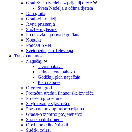
Grad Sveta Nedelja – prijatelj djece
Sveta Nedelja u očima djeteta
Dan grada
Gradovi prijatelji
Javna priznanja
Službeni glasnik
Predstavke i pohvale građana
Kontakt
Podcast SVN
Svetonedeljska Televizija
Transparentnost
Natječaji
Javna nabava
Jednostavna nabava
Godišnji plan natječaja
Plan nabave
Otvoreni grad
Proračun grada i financijska izvješća
Procesi i procedure
Savjetovanje s javnošću
Pravo na pristup informacijama
Gradsko izborno povjerenstvo
Strateški dokumenti
Opći i pojedinačni akti
Sudski oglasi