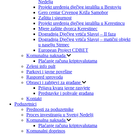
Nedelja
Projekt uređenja dječjeg igrališta u Bestovju
Gero centar Crvenog Križa Samobor
Zaštita i sigurnost
Projekt uređenja dječjeg igrališta u Kerestincu
Mjere zaštite dvorca Kerestinec
Dogradnja Dječjeg vrtića Slavuj – II faza
Dogradnja Dječjeg vrtića Slavuj – matični objekt
u naselju Strmec
European Project CDBET
Komunalna naknada
Plaćanje računa kriptovalutama
Zeleni info pult
Parkovi i javne površine
Raspored sprovoda
Obrasci i zahtjevi za građane
Prijava kvara javne rasvjete
Predstavke i pohvale građana
Kontakt
Poduzetnici
Prednosti za poduzetnike
Proces investiranja u Svetoj Nedelji
Komunalna naknada
Plaćanje računa kriptovalutama
Komunalni doprinos