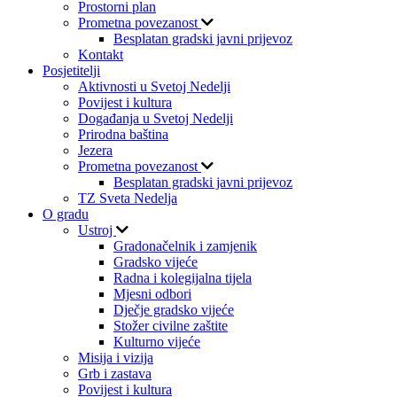
Prostorni plan
Prometna povezanost
Besplatan gradski javni prijevoz
Kontakt
Posjetitelji
Aktivnosti u Svetoj Nedelji
Povijest i kultura
Događanja u Svetoj Nedelji
Prirodna baština
Jezera
Prometna povezanost
Besplatan gradski javni prijevoz
TZ Sveta Nedelja
O gradu
Ustroj
Gradonačelnik i zamjenik
Gradsko vijeće
Radna i kolegijalna tijela
Mjesni odbori
Dječje gradsko vijeće
Stožer civilne zaštite
Kulturno vijeće
Misija i vizija
Grb i zastava
Povijest i kultura