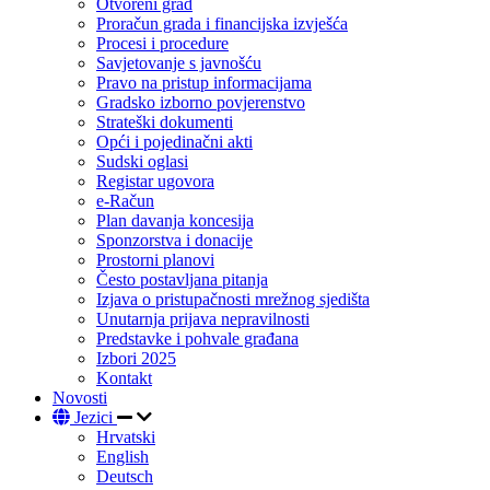
Otvoreni grad
Proračun grada i financijska izvješća
Procesi i procedure
Savjetovanje s javnošću
Pravo na pristup informacijama
Gradsko izborno povjerenstvo
Strateški dokumenti
Opći i pojedinačni akti
Sudski oglasi
Registar ugovora
e-Račun
Plan davanja koncesija
Sponzorstva i donacije
Prostorni planovi
Često postavljana pitanja
Izjava o pristupačnosti mrežnog sjedišta
Unutarnja prijava nepravilnosti
Predstavke i pohvale građana
Izbori 2025
Kontakt
Novosti
Jezici
Hrvatski
English
Deutsch