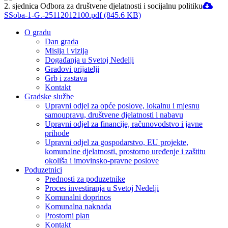
2. sjednica Odbora za društvene djelatnosti i socijalnu politiku
SSoba-1-G.-25112012100.pdf (845.6 KB)
O gradu
Dan grada
Misija i vizija
Događanja u Svetoj Nedelji
Gradovi prijatelji
Grb i zastava
Kontakt
Gradske službe
Upravni odjel za opće poslove, lokalnu i mjesnu
samoupravu, društvene djelatnosti i nabavu
Upravni odjel za financije, računovodstvo i javne
prihode
Upravni odjel za gospodarstvo, EU projekte,
komunalne djelatnosti, prostorno uređenje i zaštitu
okoliša i imovinsko-pravne poslove
Poduzetnici
Prednosti za poduzetnike
Proces investiranja u Svetoj Nedelji
Komunalni doprinos
Komunalna naknada
Prostorni plan
Kontakt