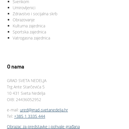
Svenkom
Umirovljenici
Zdravstvo i socijalna skrb
Obrazovanje
Kulturna zajednica
Sportska zajednica
Vatrogasna zajednica
O nama
GRAD SVETA NEDELJA
Trg Ante Starčevića 5
10 431 Sveta Nedelja
OIB: 24436052952
e-mail:
ured@grad-svetanedelja.hr
Tel:
+385 1 3335 444
Obrazac za predstavke i pohvale građana