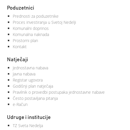
Poduzetnici
Prednosti za poduzetnike
Proces investiranja u Svetoj Nedelji
Komunalni doprinos
Komunalna naknada
Prostorni plan
Kontakt
Natječaji
Jednostavna nabava
Javna nabava
Registar ugovora
Godišnji plan natječaja
Pravilnik o provedbi postupaka jednostavne nabave
Često postavljana pitanja
e-Račun
Udruge i institucije
TZ Sveta Nedelja