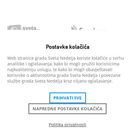
Postavke kolačića
Web stranice grada Sveta Nedelja koriste kolačiće u svrhu
analitike i oglašavanja, kako bi mogli pružiti korisnicima
najkvalitetniju uslugu, te kako bi mogli obavještavati
korisnike o aktivnostima grada Sveta Nedelja i povezane
službe grada Sveta Nedelja kroz ciljano oglašavanje.
PRIHVATI SVE
NAPREDNE POSTAVKE KOLAČIĆA
Politika privatnosti
Grad Sveta Nedelja
| Sva prava pridržana