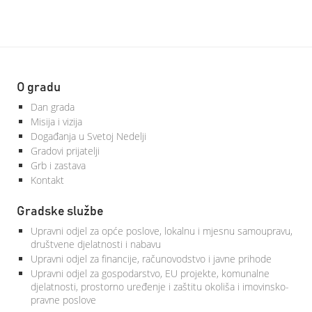
O gradu
Dan grada
Misija i vizija
Događanja u Svetoj Nedelji
Gradovi prijatelji
Grb i zastava
Kontakt
Gradske službe
Upravni odjel za opće poslove, lokalnu i mjesnu samoupravu,
društvene djelatnosti i nabavu
Upravni odjel za financije, računovodstvo i javne prihode
Upravni odjel za gospodarstvo, EU projekte, komunalne
djelatnosti, prostorno uređenje i zaštitu okoliša i imovinsko-
pravne poslove