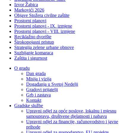
Izvor Žabica
Markovići 2026
Objave Stožera civilne zaštite
Prostorni planovi
Prostorni planovi - IX. izmjene
Prostorni planovi - VIII. izmjene
Reciklažno dvorište
Širokopojasni pristup
Strategija zelene urbane obnove
Suzbijanje komaraca
Zaštita i sigurnost
O gradu
Dan grada
Misija i vizija
Događanja u Svetoj Nedelji
Gradovi prijatelji
Grb i zastava
Kontakt
Gradske službe
Upravni odjel za opće poslove, lokalnu i mjesnu
samoupravu, društvene djelatnosti i nabavu
Upravni odjel za financije, računovodstvo i javne
prihode
Upravni odjel za gospodarstvo, EU projekte,