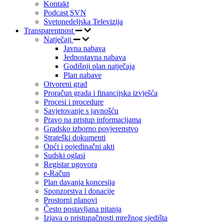
Kontakt
Podcast SVN
Svetonedeljska Televizija
Transparentnost
Natječaji
Javna nabava
Jednostavna nabava
Godišnji plan natječaja
Plan nabave
Otvoreni grad
Proračun grada i financijska izvješća
Procesi i procedure
Savjetovanje s javnošću
Pravo na pristup informacijama
Gradsko izborno povjerenstvo
Strateški dokumenti
Opći i pojedinačni akti
Sudski oglasi
Registar ugovora
e-Račun
Plan davanja koncesija
Sponzorstva i donacije
Prostorni planovi
Često postavljana pitanja
Izjava o pristupačnosti mrežnog sjedišta