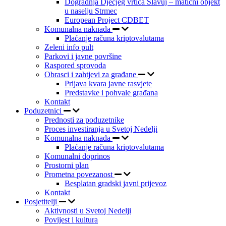
Dogradnja Dječjeg vrtića Slavuj – matični objekt
u naselju Strmec
European Project CDBET
Komunalna naknada
Plaćanje računa kriptovalutama
Zeleni info pult
Parkovi i javne površine
Raspored sprovoda
Obrasci i zahtjevi za građane
Prijava kvara javne rasvjete
Predstavke i pohvale građana
Kontakt
Poduzetnici
Prednosti za poduzetnike
Proces investiranja u Svetoj Nedelji
Komunalna naknada
Plaćanje računa kriptovalutama
Komunalni doprinos
Prostorni plan
Prometna povezanost
Besplatan gradski javni prijevoz
Kontakt
Posjetitelji
Aktivnosti u Svetoj Nedelji
Povijest i kultura