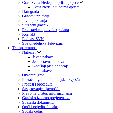
Grad Sveta Nedelja – prijatelj djece
Sveta Nedelja u očima djeteta
Dan grada
Gradovi prijatelji
Javna priznanja
Službeni glasnik
Predstavke i pohvale građana
Kontakt
Podcast SVN
Svetonedeljska Televizija
Transparentnost
Natječaji
Javna nabava
Jednostavna nabava
Godišnji plan natječaja
Plan nabave
Otvoreni grad
Proračun grada i financijska izvješća
Procesi i procedure
Savjetovanje s javnošću
Pravo na pristup informacijama
Gradsko izborno povjerenstvo
Strateški dokumenti
Opći i pojedinačni akti
Sudski oglasi