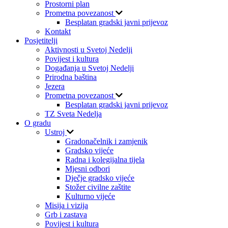
Prostorni plan
Prometna povezanost
Besplatan gradski javni prijevoz
Kontakt
Posjetitelji
Aktivnosti u Svetoj Nedelji
Povijest i kultura
Događanja u Svetoj Nedelji
Prirodna baština
Jezera
Prometna povezanost
Besplatan gradski javni prijevoz
TZ Sveta Nedelja
O gradu
Ustroj
Gradonačelnik i zamjenik
Gradsko vijeće
Radna i kolegijalna tijela
Mjesni odbori
Dječje gradsko vijeće
Stožer civilne zaštite
Kulturno vijeće
Misija i vizija
Grb i zastava
Povijest i kultura