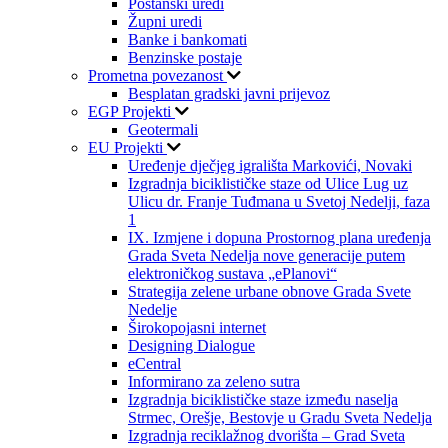
Poštanski uredi
Župni uredi
Banke i bankomati
Benzinske postaje
Prometna povezanost
Besplatan gradski javni prijevoz
EGP Projekti
Geotermali
EU Projekti
Uređenje dječjeg igrališta Markovići, Novaki
Izgradnja biciklističke staze od Ulice Lug uz
Ulicu dr. Franje Tuđmana u Svetoj Nedelji, faza
1
IX. Izmjene i dopuna Prostornog plana uređenja
Grada Sveta Nedelja nove generacije putem
elektroničkog sustava „ePlanovi“
Strategija zelene urbane obnove Grada Svete
Nedelje
Širokopojasni internet
Designing Dialogue
eCentral
Informirano za zeleno sutra
Izgradnja biciklističke staze između naselja
Strmec, Orešje, Bestovje u Gradu Sveta Nedelja
Izgradnja reciklažnog dvorišta – Grad Sveta