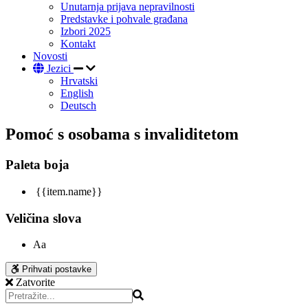
Unutarnja prijava nepravilnosti
Predstavke i pohvale građana
Izbori 2025
Kontakt
Novosti
Jezici
Hrvatski
English
Deutsch
Pomoć s osobama s invaliditetom
Paleta boja
{{item.name}}
Veličina slova
Aa
Prihvati postavke
Zatvorite