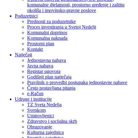
komunalne djelatnosti, prostorno uređenje i zaštitu
okoliša i imovinsko-pravne poslove
Poduzetnici
Prednosti za poduzetnike
Proces investiranja u Svetoj Nedelji
Komunalni doprinos
Komunalna naknada
Prostorni plan
Kontakt
Natječaji
Jednostavna nabava
Javna nabava
Registar ugovora
Godišnji plan natječaja
Pravilnik o provedbi postupaka jednostavne nabave
Često postavljana pitanja
e-Račun
Udruge i institucije
TZ Sveta Nedelja
Svenkom
Umirovljenici
Zdravstvo i socijalna skrb
Obrazovanje
Kulturna zajednica
Sportska zajednica