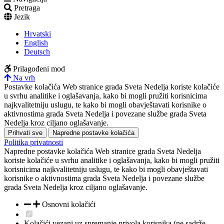
Pretraga
Jezik
Hrvatski
English
Deutsch
Prilagođeni mod
Na vrh
Postavke kolačića
Web stranice grada Sveta Nedelja koriste kolačiće
u svrhu analitike i oglašavanja, kako bi mogli pružiti korisnicima
najkvalitetniju uslugu, te kako bi mogli obavještavati korisnike o
aktivnostima grada Sveta Nedelja i povezane službe grada Sveta
Nedelja kroz ciljano oglašavanje.
Prihvati sve
Napredne postavke kolačića
Politika privatnosti
Napredne postavke kolačića
Web stranice grada Sveta Nedelja
koriste kolačiće u svrhu analitike i oglašavanja, kako bi mogli pružiti
korisnicima najkvalitetniju uslugu, te kako bi mogli obavještavati
korisnike o aktivnostima grada Sveta Nedelja i povezane službe
grada Sveta Nedelja kroz ciljano oglašavanje.
Osnovni kolačići
Kolačići vezani uz spremanje privola korisnika (ne sadrže