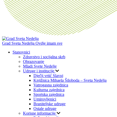
Grad Sveta Nedelja
Ovdje imam sve
Stanovnici
Zdravstvo i socijalna skrb
Obrazovanje
Mladi Svete Nedelje
Udruge i institucije
Dječji vrtić Slavuj
Knjižnica Mihaela Šiloboda – Sveta Nedelja
Vatrogasna zajednica
Kulturna zajednica
Sportska zajednica
Umirovljenici
Braniteljske udruge
Ostale udruge
Korisne informacije