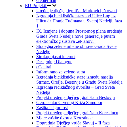
Geotermali
EU Projekti
Uređenje dječjeg igrališta Markovići, Novaki
Izgradnja biciklističke staze od Ulice Lug uz
Ulicu dr. Franje Tuđmana u Svetoj Nedelji, faza
1
IX. Izmjene i dopuna Prostornog plana uređenja
Grada Sveta Nedelja nove generacije putem
elektroničkog sustava „ePlanovi“
Strategija zelene urbane obnove Grada Svete
Nedelje
Širokopojasni internet
Designing Dialogue
eCentral
Informirano za zeleno sutra
Izgradnja biciklističke staze između naselja
Strmec, Orešje, Bestovje u Gradu Sveta Nedelja
Izgradnja reciklažnog dvorišta – Grad Sveta
Nedelja
Projekt uređenja dječjeg igrališta u Bestovju
Gero centar Crvenog Križa Samobor
Zaštita i sigurnost
Projekt uređenja dječjeg igrališta u Kerestincu
Mjere zaštite dvorca Kerestinec
Dogradnja Dječjeg vrtića Slavuj – II faza