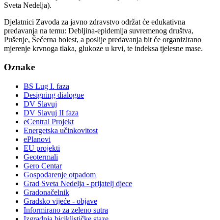
Sveta Nedelja).
Djelatnici Zavoda za javno zdravstvo održat će edukativna
predavanja na temu: Debljina-epidemija suvremenog društva,
Pušenje, Šećerna bolest, a poslije predavanja bit će organizirano
mjerenje krvnoga tlaka, glukoze u krvi, te indeksa tjelesne mase.
Oznake
BS Lug I. faza
Designing dialogue
DV Slavuj
DV Slavuj II faza
eCentral Projekt
Energetska učinkovitost
ePlanovi
EU projekti
Geotermali
Gero Centar
Gospodarenje otpadom
Grad Sveta Nedelja - prijatelj djece
Gradonačelnik
Gradsko vijeće - objave
Informirano za zeleno sutra
Izgradnja biciklističke staze