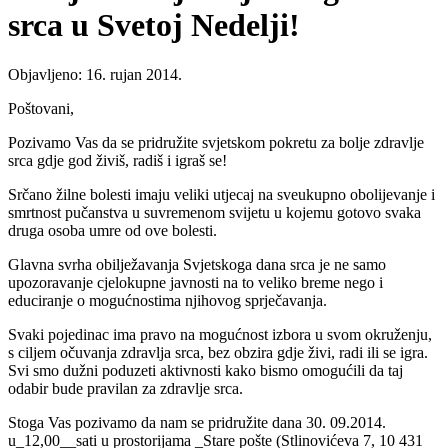
srca u Svetoj Nedelji!
Objavljeno: 16. rujan 2014.
Poštovani,
Pozivamo Vas da se pridružite svjetskom pokretu za bolje zdravlje
srca gdje god živiš, radiš i igraš se!
Srčano žilne bolesti imaju veliki utjecaj na sveukupno obolijevanje i
smrtnost pučanstva u suvremenom svijetu u kojemu gotovo svaka
druga osoba umre od ove bolesti.
Glavna svrha obilježavanja Svjetskoga dana srca je ne samo
upozoravanje cjelokupne javnosti na to veliko breme nego i
educiranje o mogućnostima njihovog sprječavanja.
Svaki pojedinac ima pravo na mogućnost izbora u svom okruženju,
s ciljem očuvanja zdravlja srca, bez obzira gdje živi, radi ili se igra.
Svi smo dužni poduzeti aktivnosti kako bismo omogućili da taj
odabir bude pravilan za zdravlje srca.
Stoga Vas pozivamo da nam se pridružite dana 30. 09.2014.
u_12,00__sati u prostorijama _Stare pošte (Stlinovićeva 7, 10 431