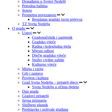
Događanja u Svetoj Nedelji
Prirodna baština
Jezera
Prometna povezanost
Besplatan gradski javni prijevoz
TZ Sveta Nedelja
O gradu
Ustroj
Gradonačelnik i zamjenik
Gradsko vijeće
Radna i kolegijalna tijela
Mjesni odbori
Dječje gradsko vijeće
Stožer civilne zaštite
Kulturno vijeće
Misija i vizija
Grb i zastava
Povijest i kultura
Grad Sveta Nedelja – prijatelj djece
Sveta Nedelja u očima djeteta
Dan grada
Gradovi prijatelji
Javna priznanja
Službeni glasnik
Predstavke i pohvale građana