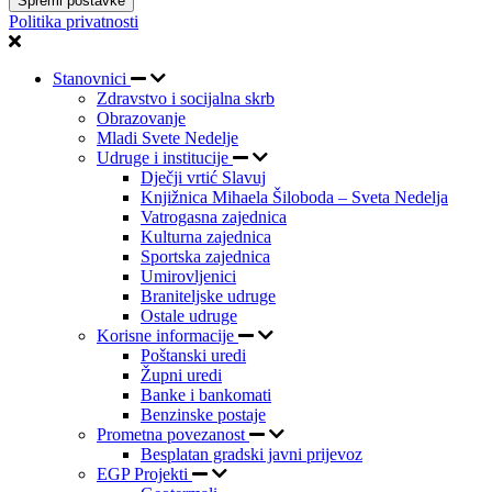
Spremi postavke
Politika privatnosti
Stanovnici
Zdravstvo i socijalna skrb
Obrazovanje
Mladi Svete Nedelje
Udruge i institucije
Dječji vrtić Slavuj
Knjižnica Mihaela Šiloboda – Sveta Nedelja
Vatrogasna zajednica
Kulturna zajednica
Sportska zajednica
Umirovljenici
Braniteljske udruge
Ostale udruge
Korisne informacije
Poštanski uredi
Župni uredi
Banke i bankomati
Benzinske postaje
Prometna povezanost
Besplatan gradski javni prijevoz
EGP Projekti