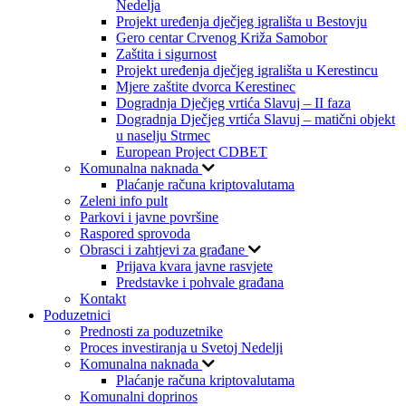
Nedelja
Projekt uređenja dječjeg igrališta u Bestovju
Gero centar Crvenog Križa Samobor
Zaštita i sigurnost
Projekt uređenja dječjeg igrališta u Kerestincu
Mjere zaštite dvorca Kerestinec
Dogradnja Dječjeg vrtića Slavuj – II faza
Dogradnja Dječjeg vrtića Slavuj – matični objekt
u naselju Strmec
European Project CDBET
Komunalna naknada
Plaćanje računa kriptovalutama
Zeleni info pult
Parkovi i javne površine
Raspored sprovoda
Obrasci i zahtjevi za građane
Prijava kvara javne rasvjete
Predstavke i pohvale građana
Kontakt
Poduzetnici
Prednosti za poduzetnike
Proces investiranja u Svetoj Nedelji
Komunalna naknada
Plaćanje računa kriptovalutama
Komunalni doprinos