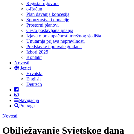
Registar ugovora
e-Račun
Plan davanja koncesija
Sponzorstva i donacije
Prostorni planovi
Često postavljana pitanja
Izjava o pristupačnosti mrežnog sjedišta
Unutarnja prijava nepravilnosti
Predstavke i pohvale građana
Izbori 2025
Kontakt
Novosti
Jezici
Hrvatski
English
Deutsch
Navigacija
Pretraga
Novosti
Obilježavanje Svjetskog dana