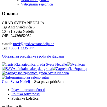
Vatrogasna zajednica
O nama
GRAD SVETA NEDELJA
Trg Ante Starčevića 5
10 431 Sveta Nedelja
OIB: 24436052952
e-mail:
ured@grad-svetanedelja.hr
Tel:
+385 1 3335 444
Obrazac za predstavke i pohvale građana
Grad Sveta Nedelja
| Sva prava pridržana
Izjava o pristupačnosti
Politika privatnosti
Postavke kolačića
Navigacija