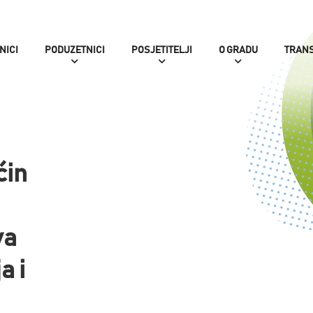
NICI
PODUZETNICI
POSJETITELJI
O GRADU
TRAN
ćin
va
a i