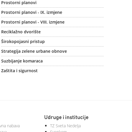
Prostorni planovi
Prostorni planovi - IX. izmjene
Prostorni planovi - VIII. izmjene
Reciklažno dvorište
Širokopojasni pristup
Strategija zelene urbane obnove
Suzbijanje komaraca
Zaštita i sigurnost
Udruge i institucije
vna nabava
TZ Sveta Nedelja
bava
Svenkom