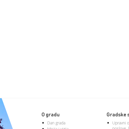
O gradu
Gradske 
Dan grada
Upravni o
poslove, 
Misija i vizija