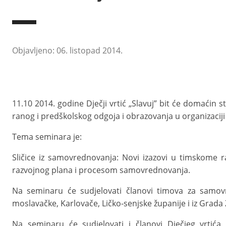
Objavljeno: 06. listopad 2014.
11.10 2014. godine Dječji vrtić „Slavuj” bit će domaćin
ranog i predškolskog odgoja i obrazovanja u organizacij
Tema seminara je:
Sličice iz samovrednovanja: Novi izazovi u timskome r
razvojnog plana i procesom samovrednovanja.
Na seminaru će sudjelovati članovi timova za samovre
moslavačke, Karlovače, Ličko-senjske županije i iz Grada
Na seminaru će sudjelovati i članovi Dječjeg vrtić