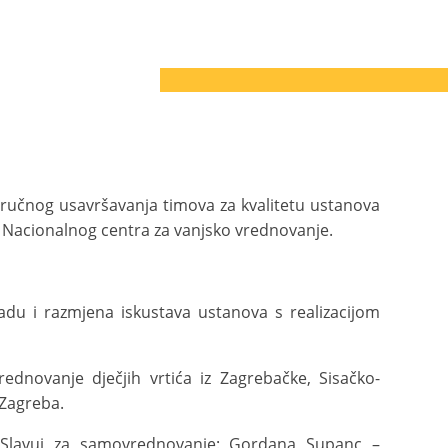
 stručnog usavršavanja timova za kvalitetu ustanova
i Nacionalnog centra za vanjsko vrednovanje.
adu i razmjena iskustava ustanova s realizacijom
dnovanje dječjih vrtića iz Zagrebačke, Sisačko-
 Zagreba.
a Slavuj za samovrednovanje: Gordana Supanc –