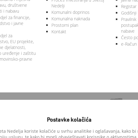
vu, društvene
Nedelji
Registar
ti i nabavu
Komunalni doprinos
Godišnji 
jel za financije,
Komunalna naknada
Pravilnik
stvo i javne
Prostorni plan
postupa
nabave
Kontakt
djel za
Često po
tvo, EU projekte,
e-Račun
 djelatnosti,
 uređenje i zaštitu
 imovinsko-pravne
Postavke kolačića
a Nedelja koriste kolačiće u svrhu analitike i oglašavanja, kako bi 
niju uslugu, te kako bi mogli obavještavati korisnike o aktivnostima