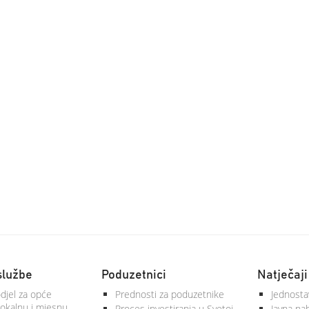
službe
Poduzetnici
Natječaji
djel za opće
Prednosti za poduzetnike
Jednosta
lokalnu i mjesnu
Proces investiranja u Svetoj
Javna na