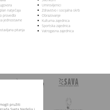
 ugovora
Umirovljenici
plan natječaja
Zdravstvo i socijalna skrb
 o provedbi
Obrazovanje
ka jednostavne
Kulturna zajednica
Sportska zajednica
stavljana pitanja
Vatrogasna zajednica
mogli pružiti
 grada Sveta Nedelja i