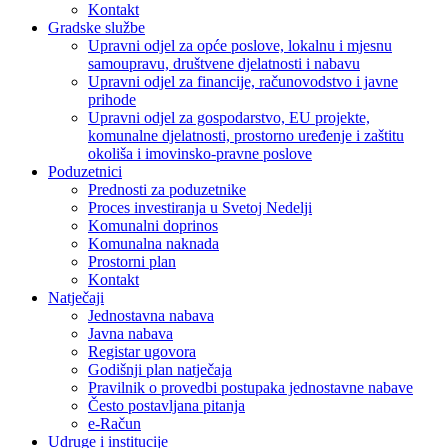
Kontakt
Gradske službe
Upravni odjel za opće poslove, lokalnu i mjesnu
samoupravu, društvene djelatnosti i nabavu
Upravni odjel za financije, računovodstvo i javne
prihode
Upravni odjel za gospodarstvo, EU projekte,
komunalne djelatnosti, prostorno uređenje i zaštitu
okoliša i imovinsko-pravne poslove
Poduzetnici
Prednosti za poduzetnike
Proces investiranja u Svetoj Nedelji
Komunalni doprinos
Komunalna naknada
Prostorni plan
Kontakt
Natječaji
Jednostavna nabava
Javna nabava
Registar ugovora
Godišnji plan natječaja
Pravilnik o provedbi postupaka jednostavne nabave
Često postavljana pitanja
e-Račun
Udruge i institucije