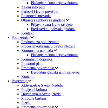
Plaćanje računa kriptovalutama
Zeleni info pult
Parkovi i javne površine
Raspored sprovoda
Obrasci i zahtjevi za građane
Prijava kvara javne rasvjete
Predstavke i pohvale građana
Kontakt
Poduzetnici
Prednosti za poduzetnike
Proces investiranja u Svetoj Nedelji
Komunalna naknada
Plaćanje računa kriptovalutama
Komunalni doprinos
Prostorni plan
Prometna povezanost
Besplatan gradski javni prijevoz
Kontakt
Posjetitelji
Aktivnosti u Svetoj Nedelji
Povijest i kultura
Događanja u Svetoj Nedelji
Prirodna baština
Jezera
Prometna povezanost