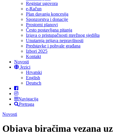
Registar ugovora
e-Račun
Plan davanja koncesija
Sponzorstva i donacije
Prostorni planovi
Često postavljana pitanja
Izjava o pristupačnosti mrežnog sjedišta
Unutarnja prijava nepravilnosti
Predstavke i pohvale građana
Izbori 2025
Kontakt
Novosti
Jezici
Hrvatski
English
Deutsch
Navigacija
Pretraga
Novosti
Objava biračima vezana uz