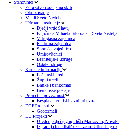
Stanovnici
Zdravstvo i socijalna skrb
Obrazovanje
Mladi Svete Nedelje
Udruge i institucije
Dječji vrtić Slavuj
Knjižnica Mihaela Šiloboda – Sveta Nedelja
Vatrogasna zajednica
Kulturna zajednica
Sportska zajednica
Umirovljenici
Braniteljske udruge
Ostale udruge
Korisne informacije
Poštanski uredi
Župni uredi
Banke i bankomati
Benzinske postaje
Prometna povezanost
Besplatan gradski javni prijevoz
EGP Projekti
Geotermali
EU Projekti
Uređenje dječjeg igrališta Markovići, Novaki
Izgradnja biciklističke staze od Ulice Lug uz