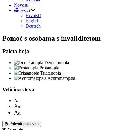
Novosti
Jezici
Hrvatski
English
Deutsch
Pomoć s osobama s invaliditetom
Paleta boja
Deuteranopia
Protanopia
Triatanopia
Achromatopsia
Veličina slova
Aa
Aa
Aa
Prihvati postavke
Zatvorite