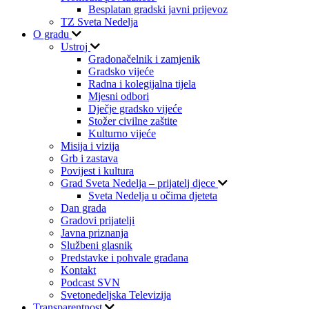
Besplatan gradski javni prijevoz
TZ Sveta Nedelja
O gradu
Ustroj
Gradonačelnik i zamjenik
Gradsko vijeće
Radna i kolegijalna tijela
Mjesni odbori
Dječje gradsko vijeće
Stožer civilne zaštite
Kulturno vijeće
Misija i vizija
Grb i zastava
Povijest i kultura
Grad Sveta Nedelja – prijatelj djece
Sveta Nedelja u očima djeteta
Dan grada
Gradovi prijatelji
Javna priznanja
Službeni glasnik
Predstavke i pohvale građana
Kontakt
Podcast SVN
Svetonedeljska Televizija
Transparentnost