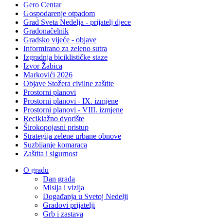
Gero Centar
Gospodarenje otpadom
Grad Sveta Nedelja - prijatelj djece
Gradonačelnik
Gradsko vijeće - objave
Informirano za zeleno sutra
Izgradnja biciklističke staze
Izvor Žabica
Markovići 2026
Objave Stožera civilne zaštite
Prostorni planovi
Prostorni planovi - IX. izmjene
Prostorni planovi - VIII. izmjene
Reciklažno dvorište
Širokopojasni pristup
Strategija zelene urbane obnove
Suzbijanje komaraca
Zaštita i sigurnost
O gradu
Dan grada
Misija i vizija
Događanja u Svetoj Nedelji
Gradovi prijatelji
Grb i zastava