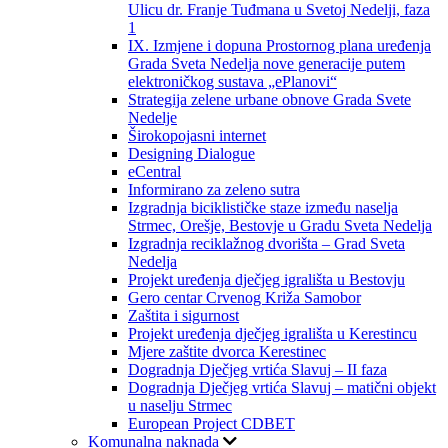
Ulicu dr. Franje Tuđmana u Svetoj Nedelji, faza
1
IX. Izmjene i dopuna Prostornog plana uređenja
Grada Sveta Nedelja nove generacije putem
elektroničkog sustava „ePlanovi“
Strategija zelene urbane obnove Grada Svete
Nedelje
Širokopojasni internet
Designing Dialogue
eCentral
Informirano za zeleno sutra
Izgradnja biciklističke staze između naselja
Strmec, Orešje, Bestovje u Gradu Sveta Nedelja
Izgradnja reciklažnog dvorišta – Grad Sveta
Nedelja
Projekt uređenja dječjeg igrališta u Bestovju
Gero centar Crvenog Križa Samobor
Zaštita i sigurnost
Projekt uređenja dječjeg igrališta u Kerestincu
Mjere zaštite dvorca Kerestinec
Dogradnja Dječjeg vrtića Slavuj – II faza
Dogradnja Dječjeg vrtića Slavuj – matični objekt
u naselju Strmec
European Project CDBET
Komunalna naknada