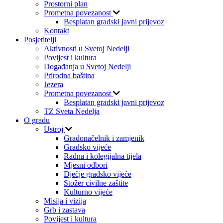
Prostorni plan
Prometna povezanost
Besplatan gradski javni prijevoz
Kontakt
Posjetitelji
Aktivnosti u Svetoj Nedelji
Povijest i kultura
Događanja u Svetoj Nedelji
Prirodna baština
Jezera
Prometna povezanost
Besplatan gradski javni prijevoz
TZ Sveta Nedelja
O gradu
Ustroj
Gradonačelnik i zamjenik
Gradsko vijeće
Radna i kolegijalna tijela
Mjesni odbori
Dječje gradsko vijeće
Stožer civilne zaštite
Kulturno vijeće
Misija i vizija
Grb i zastava
Povijest i kultura