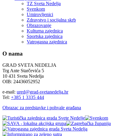
TZ Sveta Nedelja
Svenkom
Umirovljenici
Zdravstvo i socijalna skrb
Obrazovanje
Kulturna zajednica
Sportska zajednica
Vatrogasna zajednica
O nama
GRAD SVETA NEDELJA
Trg Ante Starčevića 5
10 431 Sveta Nedelja
OIB: 24436052952
e-mail:
ured@grad-svetanedelja.hr
Tel:
+385 1 3335 444
Obrazac za predstavke i pohvale građana