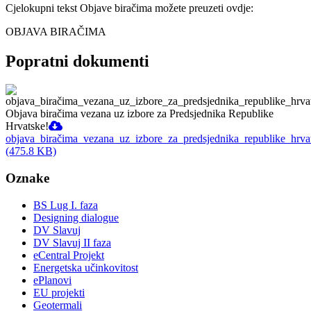
Cjelokupni tekst Objave biračima možete preuzeti ovdje:
OBJAVA BIRAČIMA
Popratni dokumenti
Objava biračima vezana uz izbore za Predsjednika Republike
Hrvatske!
objava_biračima_vezana_uz_izbore_za_predsjednika_republike_hrv
(475.8 KB)
Oznake
BS Lug I. faza
Designing dialogue
DV Slavuj
DV Slavuj II faza
eCentral Projekt
Energetska učinkovitost
ePlanovi
EU projekti
Geotermali