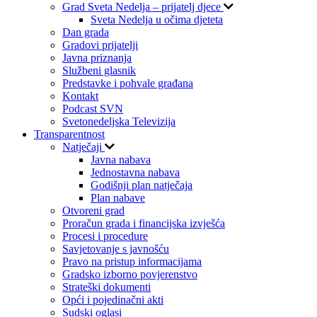
Grad Sveta Nedelja – prijatelj djece
Sveta Nedelja u očima djeteta
Dan grada
Gradovi prijatelji
Javna priznanja
Službeni glasnik
Predstavke i pohvale građana
Kontakt
Podcast SVN
Svetonedeljska Televizija
Transparentnost
Natječaji
Javna nabava
Jednostavna nabava
Godišnji plan natječaja
Plan nabave
Otvoreni grad
Proračun grada i financijska izvješća
Procesi i procedure
Savjetovanje s javnošću
Pravo na pristup informacijama
Gradsko izborno povjerenstvo
Strateški dokumenti
Opći i pojedinačni akti
Sudski oglasi