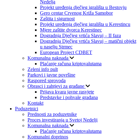
Nedelja
Projekt uređenja dječjeg igrališta u Bestovju
Gero centar Crvenog Križa Samobor
Zaštita i sigurnost
Projekt uređenja dječjeg igrališta u Kerestincu
Mjere zaštite dvorca Kerestinec
Dogradnja Dječjeg vrtića Slavuj – II faza
Dogradnja Dječjeg vrtića Slavuj – matični objekt
u naselju Strmec
European Project CDBET
Komunalna naknada
Plaćanje računa kriptovalutama
Zeleni info pult
Parkovi i javne površine
Raspored sprovoda
Obrasci i zahtjevi za građane
Prijava kvara javne rasvjete
Predstavke i pohvale građana
Kontakt
Poduzetnici
Prednosti za poduzetnike
Proces investiranja u Svetoj Nedelji
Komunalna naknada
Plaćanje računa kriptovalutama
Komunalni doprinos