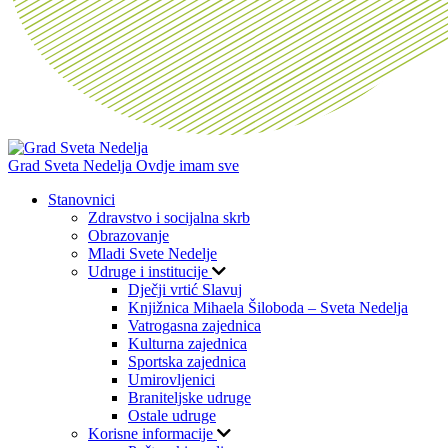
Grad Sveta Nedelja
Ovdje imam sve
Stanovnici
Zdravstvo i socijalna skrb
Obrazovanje
Mladi Svete Nedelje
Udruge i institucije
Dječji vrtić Slavuj
Knjižnica Mihaela Šiloboda – Sveta Nedelja
Vatrogasna zajednica
Kulturna zajednica
Sportska zajednica
Umirovljenici
Braniteljske udruge
Ostale udruge
Korisne informacije