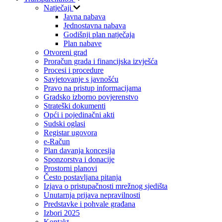
Natječaji
Javna nabava
Jednostavna nabava
Godišnji plan natječaja
Plan nabave
Otvoreni grad
Proračun grada i financijska izvješća
Procesi i procedure
Savjetovanje s javnošću
Pravo na pristup informacijama
Gradsko izborno povjerenstvo
Strateški dokumenti
Opći i pojedinačni akti
Sudski oglasi
Registar ugovora
e-Račun
Plan davanja koncesija
Sponzorstva i donacije
Prostorni planovi
Često postavljana pitanja
Izjava o pristupačnosti mrežnog sjedišta
Unutarnja prijava nepravilnosti
Predstavke i pohvale građana
Izbori 2025
Kontakt