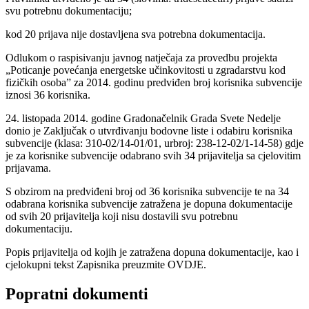
svu potrebnu dokumentaciju;
kod 20 prijava nije dostavljena sva potrebna dokumentacija.
Odlukom o raspisivanju javnog natječaja za provedbu projekta
„Poticanje povećanja energetske učinkovitosti u zgradarstvu kod
fizičkih osoba” za 2014. godinu predviđen broj korisnika subvencije
iznosi 36 korisnika.
24. listopada 2014. godine Gradonačelnik Grada Svete Nedelje
donio je Zaključak o utvrđivanju bodovne liste i odabiru korisnika
subvencije (klasa: 310-02/14-01/01, urbroj: 238-12-02/1-14-58) gdje
je za korisnike subvencije odabrano svih 34 prijavitelja sa cjelovitim
prijavama.
S obzirom na predviđeni broj od 36 korisnika subvencije te na 34
odabrana korisnika subvencije zatražena je dopuna dokumentacije
od svih 20 prijavitelja koji nisu dostavili svu potrebnu
dokumentaciju.
Popis prijavitelja od kojih je zatražena dopuna dokumentacije, kao i
cjelokupni tekst Zapisnika preuzmite OVDJE.
Popratni dokumenti