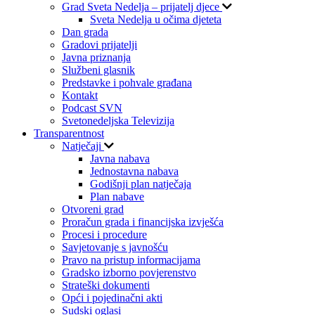
Grad Sveta Nedelja – prijatelj djece
Sveta Nedelja u očima djeteta
Dan grada
Gradovi prijatelji
Javna priznanja
Službeni glasnik
Predstavke i pohvale građana
Kontakt
Podcast SVN
Svetonedeljska Televizija
Transparentnost
Natječaji
Javna nabava
Jednostavna nabava
Godišnji plan natječaja
Plan nabave
Otvoreni grad
Proračun grada i financijska izvješća
Procesi i procedure
Savjetovanje s javnošću
Pravo na pristup informacijama
Gradsko izborno povjerenstvo
Strateški dokumenti
Opći i pojedinačni akti
Sudski oglasi