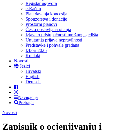
Registar ugovora
e-Račun
Plan davanja koncesija
Sponzorstva i donacije
Prostorni planovi
Često postavljana pitanja
Izjava o pristupačnosti mrežnog sjedišta
Unutarnja prijava nepravilnosti
Predstavke i pohvale građana
Izbori 2025
Kontakt
Novosti
Jezici
Hrvatski
English
Deutsch
Navigacija
Pretraga
Novosti
Zapisnik o ocjenjivanju i