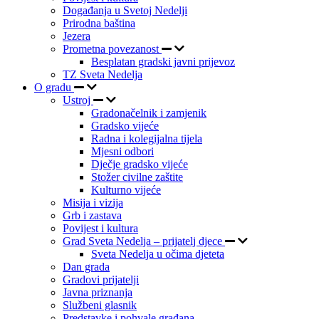
Događanja u Svetoj Nedelji
Prirodna baština
Jezera
Prometna povezanost
Besplatan gradski javni prijevoz
TZ Sveta Nedelja
O gradu
Ustroj
Gradonačelnik i zamjenik
Gradsko vijeće
Radna i kolegijalna tijela
Mjesni odbori
Dječje gradsko vijeće
Stožer civilne zaštite
Kulturno vijeće
Misija i vizija
Grb i zastava
Povijest i kultura
Grad Sveta Nedelja – prijatelj djece
Sveta Nedelja u očima djeteta
Dan grada
Gradovi prijatelji
Javna priznanja
Službeni glasnik
Predstavke i pohvale građana