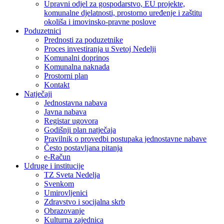
Upravni odjel za gospodarstvo, EU projekte,
komunalne djelatnosti, prostorno uređenje i zaštitu
okoliša i imovinsko-pravne poslove
Poduzetnici
Prednosti za poduzetnike
Proces investiranja u Svetoj Nedelji
Komunalni doprinos
Komunalna naknada
Prostorni plan
Kontakt
Natječaji
Jednostavna nabava
Javna nabava
Registar ugovora
Godišnji plan natječaja
Pravilnik o provedbi postupaka jednostavne nabave
Često postavljana pitanja
e-Račun
Udruge i institucije
TZ Sveta Nedelja
Svenkom
Umirovljenici
Zdravstvo i socijalna skrb
Obrazovanje
Kulturna zajednica