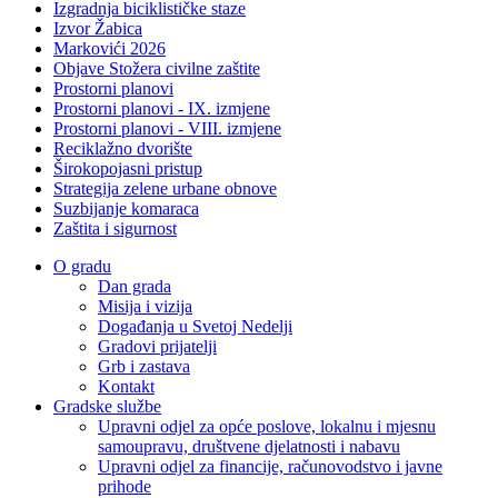
Izgradnja biciklističke staze
Izvor Žabica
Markovići 2026
Objave Stožera civilne zaštite
Prostorni planovi
Prostorni planovi - IX. izmjene
Prostorni planovi - VIII. izmjene
Reciklažno dvorište
Širokopojasni pristup
Strategija zelene urbane obnove
Suzbijanje komaraca
Zaštita i sigurnost
O gradu
Dan grada
Misija i vizija
Događanja u Svetoj Nedelji
Gradovi prijatelji
Grb i zastava
Kontakt
Gradske službe
Upravni odjel za opće poslove, lokalnu i mjesnu
samoupravu, društvene djelatnosti i nabavu
Upravni odjel za financije, računovodstvo i javne
prihode