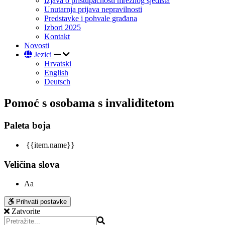
Izjava o pristupačnosti mrežnog sjedišta
Unutarnja prijava nepravilnosti
Predstavke i pohvale građana
Izbori 2025
Kontakt
Novosti
Jezici
Hrvatski
English
Deutsch
Pomoć s osobama s invaliditetom
Paleta boja
{{item.name}}
Veličina slova
Aa
Prihvati postavke
Zatvorite