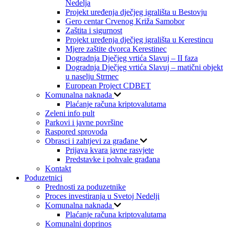
Nedelja
Projekt uređenja dječjeg igrališta u Bestovju
Gero centar Crvenog Križa Samobor
Zaštita i sigurnost
Projekt uređenja dječjeg igrališta u Kerestincu
Mjere zaštite dvorca Kerestinec
Dogradnja Dječjeg vrtića Slavuj – II faza
Dogradnja Dječjeg vrtića Slavuj – matični objekt
u naselju Strmec
European Project CDBET
Komunalna naknada
Plaćanje računa kriptovalutama
Zeleni info pult
Parkovi i javne površine
Raspored sprovoda
Obrasci i zahtjevi za građane
Prijava kvara javne rasvjete
Predstavke i pohvale građana
Kontakt
Poduzetnici
Prednosti za poduzetnike
Proces investiranja u Svetoj Nedelji
Komunalna naknada
Plaćanje računa kriptovalutama
Komunalni doprinos