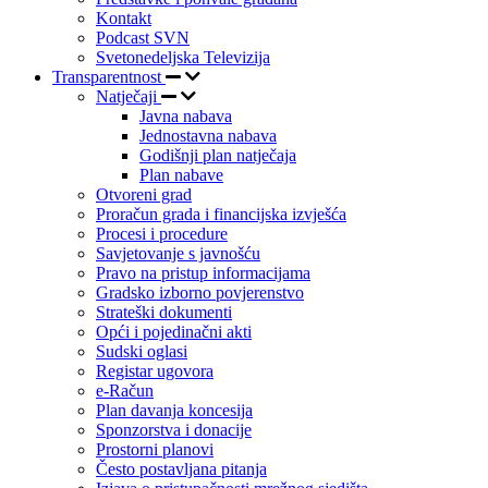
Kontakt
Podcast SVN
Svetonedeljska Televizija
Transparentnost
Natječaji
Javna nabava
Jednostavna nabava
Godišnji plan natječaja
Plan nabave
Otvoreni grad
Proračun grada i financijska izvješća
Procesi i procedure
Savjetovanje s javnošću
Pravo na pristup informacijama
Gradsko izborno povjerenstvo
Strateški dokumenti
Opći i pojedinačni akti
Sudski oglasi
Registar ugovora
e-Račun
Plan davanja koncesija
Sponzorstva i donacije
Prostorni planovi
Često postavljana pitanja