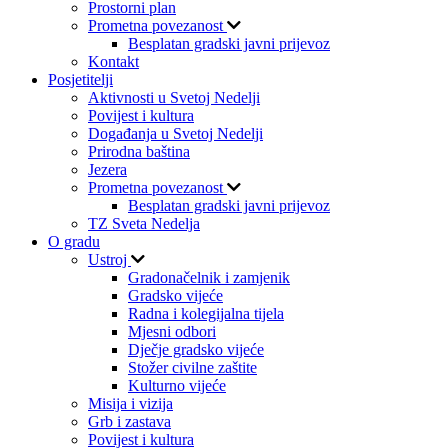
Prostorni plan
Prometna povezanost
Besplatan gradski javni prijevoz
Kontakt
Posjetitelji
Aktivnosti u Svetoj Nedelji
Povijest i kultura
Događanja u Svetoj Nedelji
Prirodna baština
Jezera
Prometna povezanost
Besplatan gradski javni prijevoz
TZ Sveta Nedelja
O gradu
Ustroj
Gradonačelnik i zamjenik
Gradsko vijeće
Radna i kolegijalna tijela
Mjesni odbori
Dječje gradsko vijeće
Stožer civilne zaštite
Kulturno vijeće
Misija i vizija
Grb i zastava
Povijest i kultura