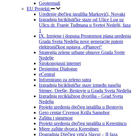
Geotermali
EU Projekti
Uređenje dječjeg igrališta Markovići, Novaki
Izgradnja biciklističke staze od Ulice Lug uz
Ulicu dr. Franje Tuđmana u Svetoj Nedelji, faza
1
IX. Izmjene i dopuna Prostornog plana uređenja
Grada Sveta Nedelja nove generacije putem
elektroničkog sustava „ePlanovi“
Strategija zelene urbane obnove Grada Svete
Nedelje
Širokopojasni internet
Designing Dialogue
eCentral
Informirano za zeleno sutra
Izgradnja biciklističke staze između naselja
Strmec, Orešje, Bestovje u Gradu Sveta Nedelja
Izgradnja reciklažnog dvorišta – Grad Sveta
Nedelja
Projekt uređenja dječjeg igrališta u Bestovju
Gero centar Crvenog Križa Samobor
Zaštita i sigurnost
Projekt uređenja dječjeg igrališta u Kerestincu
Mjere zaštite dvorca Kerestinec
Dogradnja Dječjeg vrtića Slavuj – II faza