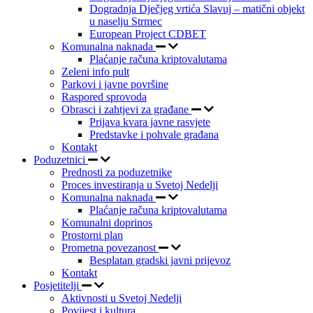
Dogradnja Dječjeg vrtića Slavuj – matični objekt
u naselju Strmec
European Project CDBET
Komunalna naknada
Plaćanje računa kriptovalutama
Zeleni info pult
Parkovi i javne površine
Raspored sprovoda
Obrasci i zahtjevi za građane
Prijava kvara javne rasvjete
Predstavke i pohvale građana
Kontakt
Poduzetnici
Prednosti za poduzetnike
Proces investiranja u Svetoj Nedelji
Komunalna naknada
Plaćanje računa kriptovalutama
Komunalni doprinos
Prostorni plan
Prometna povezanost
Besplatan gradski javni prijevoz
Kontakt
Posjetitelji
Aktivnosti u Svetoj Nedelji
Povijest i kultura