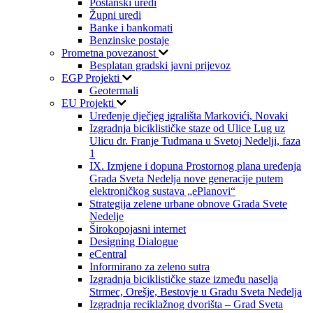
Poštanski uredi
Župni uredi
Banke i bankomati
Benzinske postaje
Prometna povezanost
Besplatan gradski javni prijevoz
EGP Projekti
Geotermali
EU Projekti
Uređenje dječjeg igrališta Markovići, Novaki
Izgradnja biciklističke staze od Ulice Lug uz
Ulicu dr. Franje Tuđmana u Svetoj Nedelji, faza
1
IX. Izmjene i dopuna Prostornog plana uređenja
Grada Sveta Nedelja nove generacije putem
elektroničkog sustava „ePlanovi“
Strategija zelene urbane obnove Grada Svete
Nedelje
Širokopojasni internet
Designing Dialogue
eCentral
Informirano za zeleno sutra
Izgradnja biciklističke staze između naselja
Strmec, Orešje, Bestovje u Gradu Sveta Nedelja
Izgradnja reciklažnog dvorišta – Grad Sveta