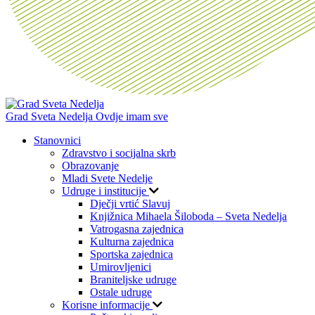
Grad Sveta Nedelja
Ovdje imam sve
Stanovnici
Zdravstvo i socijalna skrb
Obrazovanje
Mladi Svete Nedelje
Udruge i institucije
Dječji vrtić Slavuj
Knjižnica Mihaela Šiloboda – Sveta Nedelja
Vatrogasna zajednica
Kulturna zajednica
Sportska zajednica
Umirovljenici
Braniteljske udruge
Ostale udruge
Korisne informacije