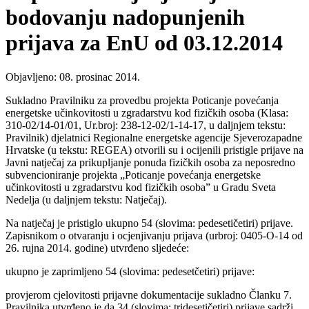
bodovanju nadopunjenih
prijava za EnU od 03.12.2014
Objavljeno: 08. prosinac 2014.
Sukladno Pravilniku za provedbu projekta Poticanje povećanja
energetske učinkovitosti u zgradarstvu kod fizičkih osoba (Klasa:
310-02/14-01/01, Ur.broj: 238-12-02/1-14-17, u daljnjem tekstu:
Pravilnik) djelatnici Regionalne energetske agencije Sjeverozapadne
Hrvatske (u tekstu: REGEA) otvorili su i ocijenili pristigle prijave na
Javni natječaj za prikupljanje ponuda fizičkih osoba za neposredno
subvencioniranje projekta „Poticanje povećanja energetske
učinkovitosti u zgradarstvu kod fizičkih osoba” u Gradu Sveta
Nedelja (u daljnjem tekstu: Natječaj).
Na natječaj je pristiglo ukupno 54 (slovima: pedesetičetiri) prijave.
Zapisnikom o otvaranju i ocjenjivanju prijava (urbroj: 0405-O-14 od
26. rujna 2014. godine) utvrđeno sljedeće:
ukupno je zaprimljeno 54 (slovima: pedesetčetiri) prijave:
provjerom cjelovitosti prijavne dokumentacije sukladno Članku 7.
Pravilnika utvrđeno je da 34 (slovima: tridesetičetiri) prijave sadrži