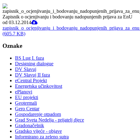
Zapisnik o ocjenjivanju i bodovanju nadopunjenih prijava za EnU
od 03.12.2014
zapisnik_o_ocjenjivanju_i_bodovanju_nadopunjenih_prijava_za_e
(605.7 KB)
Oznake
BS Lug I. faza
Designing dialogue
DV Slavuj
DV Slavuj II faza
eCentral Projekt
Energetska učinkovitost
ePlanovi
EU projekti
Geotermali
Gero Centar
Gospodarenje otpadom
Grad Sveta Nedelja - prijatelj djece
Gradonačelnik
Gradsko vijeće - objave
Informirano za zeleno sutra