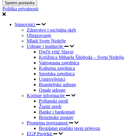
Spremi postavke
Politika privatnosti
Stanovnici
Zdravstvo i socijalna skrb
Obrazovanje
Mladi Svete Nedelje
Udruge i institucije
Dječji vrtić Slavuj
Knjižnica Mihaela Šiloboda – Sveta Nedelja
Vatrogasna zajednica
Kulturna zajednica
Sportska zajednica
Umirovljenici
Braniteljske udruge
Ostale udruge
Korisne informacije
Poštanski uredi
Župni uredi
Banke i bankomati
Benzinske postaje
Prometna povezanost
Besplatan gradski javni prijevoz
EGP Projekti