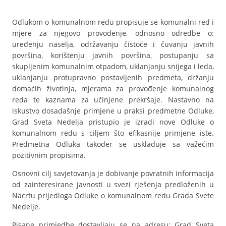
Odlukom o komunalnom redu propisuje se komunalni red i
mjere za njegovo provođenje, odnosno odredbe o:
uređenju naselja, održavanju čistoće i čuvanju javnih
površina, korištenju javnih površina, postupanju sa
skupljenim komunalnim otpadom, uklanjanju snijega i leda,
uklanjanju protupravno postavljenih predmeta, držanju
domaćih životinja, mjerama za provođenje komunalnog
reda te kaznama za učinjene prekršaje. Nastavno na
iskustvo dosadašnje primjene u praksi predmetne Odluke,
Grad Sveta Nedelja pristupio je izradi nove Odluke o
komunalnom redu s ciljem što efikasnije primjene iste.
Predmetna Odluka također se usklađuje sa važećim
pozitivnim propisima.
Osnovni cilj savjetovanja je dobivanje povratnih informacija
od zainteresirane javnosti u svezi rješenja predloženih u
Nacrtu prijedloga Odluke o komunalnom redu Grada Svete
Nedelje.
Pisane primjedbe dostavljaju se na adresu: Grad Sveta