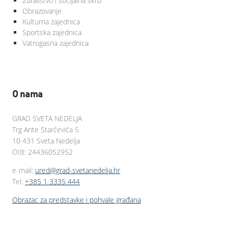
Zdravstvo i socijalna skrb
Obrazovanje
Kulturna zajednica
Sportska zajednica
Vatrogasna zajednica
O nama
GRAD SVETA NEDELJA
Trg Ante Starčevića 5
10 431 Sveta Nedelja
OIB: 24436052952
e-mail:
ured@grad-svetanedelja.hr
Tel:
+385 1 3335 444
Obrazac za predstavke i pohvale građana