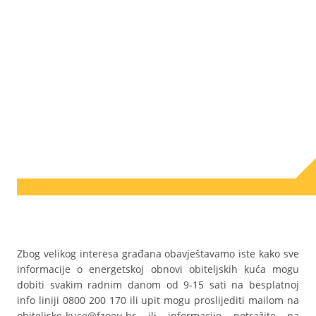
Zbog velikog interesa građana obavještavamo iste kako sve
informacije o energetskoj obnovi obiteljskih kuća mogu
dobiti svakim radnim danom od 9-15 sati na besplatnoj
info liniji 0800 200 170 ili upit mogu proslijediti mailom na
obiteljske-kuce@fzoeu.hr ili informacije potražite na