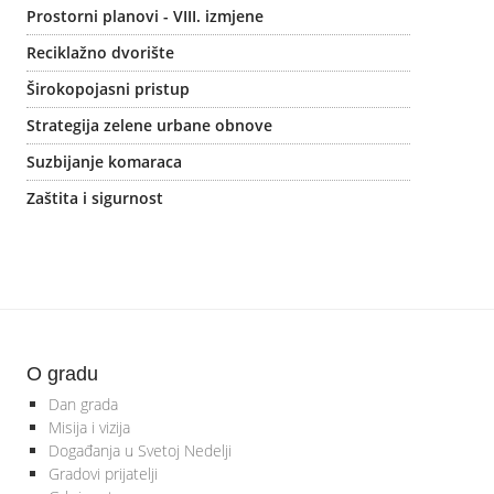
Prostorni planovi - VIII. izmjene
Reciklažno dvorište
Širokopojasni pristup
Strategija zelene urbane obnove
Suzbijanje komaraca
Zaštita i sigurnost
O gradu
Dan grada
Misija i vizija
Događanja u Svetoj Nedelji
Gradovi prijatelji