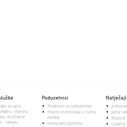
službe
Poduzetnici
Natječaji
djel za opće
Prednosti za poduzetnike
Jednosta
lokalnu i mjesnu
Proces investiranja u Svetoj
Javna na
vu, društvene
Nedelji
Registar
ti i nabavu
Komunalni doprinos
Godišnji 