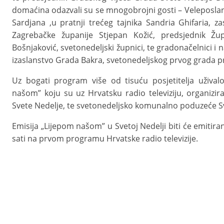
domaćina odazvali su se mnogobrojni gosti – Veleposlan
Sardjana ,u pratnji trećeg tajnika Sandria Ghifaria, 
Zagrebačke županije Stjepan Kožić, predsjednik Žu
Bošnjaković, svetonedeljski župnici, te gradonačelnici i n
izaslanstvo Grada Bakra, svetonedeljskog prvog grada pri
Uz bogati program više od tisuću posjetitelja uživa
našom” koju su uz Hrvatsku radio televiziju, organizir
Svete Nedelje, te svetonedeljsko komunalno poduzeće 
Emisija „Lijepom našom” u Svetoj Nedelji biti će emitira
sati na prvom programu Hrvatske radio televizije.