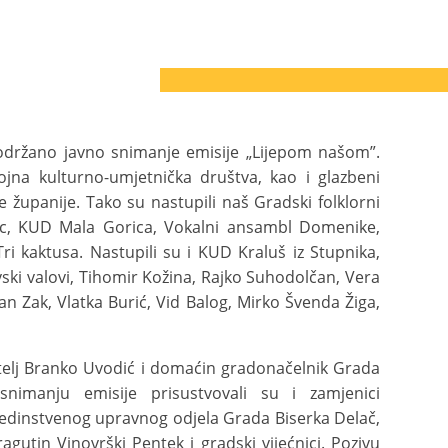
i održano javno snimanje emisije „Lijepom našom”.
jna kulturno-umjetnička društva, kao i glazbeni
e županije. Tako su nastupili naš Gradski folklorni
c, KUD Mala Gorica, Vokalni ansambl Domenike,
ri kaktusa. Nastupili su i KUD Kraluš iz Stupnika,
avski valovi, Tihomir Kožina, Rajko Suhodolčan, Vera
an Zak, Vlatka Burić, Vid Balog, Mirko Švenda Žiga,
elj Branko Uvodić i domaćin gradonačelnik Grada
nimanju emisije prisustvovali su i zamjenici
 Jedinstvenog upravnog odjela Grada Biserka Delač,
gutin Vinovrški Pentek i gradski vijećnici. Pozivu