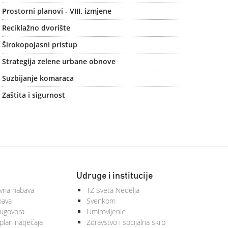
Prostorni planovi - VIII. izmjene
Reciklažno dvorište
Širokopojasni pristup
Strategija zelene urbane obnove
Suzbijanje komaraca
Zaštita i sigurnost
Udruge i institucije
vna nabava
TZ Sveta Nedelja
bava
Svenkom
 ugovora
Umirovljenici
plan natječaja
Zdravstvo i socijalna skrb