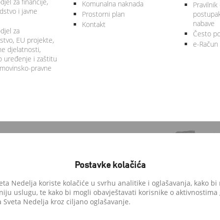
jel za financije,
Komunalna naknada
Pravilnik
stvo i javne
Prostorni plan
postupa
nabave
Kontakt
djel za
Često po
tvo, EU projekte,
e-Račun
 djelatnosti,
 uređenje i zaštitu
 imovinsko-pravne
Postavke kolačića
a Nedelja koriste kolačiće u svrhu analitike i oglašavanja, kako bi 
niju uslugu, te kako bi mogli obavještavati korisnike o aktivnostima
anedelja.hr
Sveta Nedelja kroz ciljano oglašavanje.