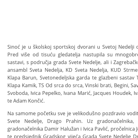
Sinoć je u školskoj sportskoj dvorani u Svetoj Nedelj
Pred više od tisuću gledatelja nastupila su mnogobro
sastavi, s područja grada Svete Nedelje, ali i Zagrebačk
ansambl Sveta Nedelja, KD Sveta Nedelja, KUD Strme
Klapa Barun, Svetonedeljska garda te glazbeni sastav T
Klapa Kamik, TS Od srca do srca, Vinski brati, Begini, S
Svoboda, Ivica Pepelko, Ivana Marić, Jacques Houdek, Iv
te Adam Končić.
Na samome početku sve je velikodušno pozdravio vodit
Svete Nedelje, Drago Prahin. Uz gradonačelnika, s
gradonačelnika Damir Halužan i Ivica Pavlić, pročelnica
te predsjednik Gradskog vijeća Grada Svete Nedelje Dra