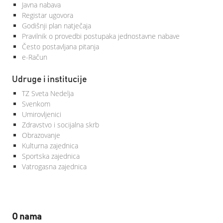
Javna nabava
Registar ugovora
Godišnji plan natječaja
Pravilnik o provedbi postupaka jednostavne nabave
Često postavljana pitanja
e-Račun
Udruge i institucije
TZ Sveta Nedelja
Svenkom
Umirovljenici
Zdravstvo i socijalna skrb
Obrazovanje
Kulturna zajednica
Sportska zajednica
Vatrogasna zajednica
O nama