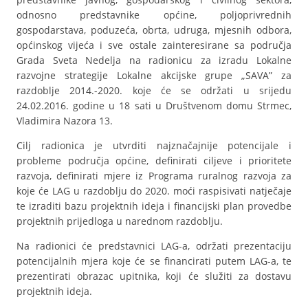
odnosno predstavnike općine, poljoprivrednih
gospodarstava, poduzeća, obrta, udruga, mjesnih odbora,
općinskog vijeća i sve ostale zainteresirane sa područja
Grada Sveta Nedelja na radionicu za izradu Lokalne
razvojne strategije Lokalne akcijske grupe „SAVA” za
razdoblje 2014.-2020. koje će se održati u srijedu
24.02.2016. godine u 18 sati u Društvenom domu Strmec,
Vladimira Nazora 13.
Cilj radionica je utvrditi najznačajnije potencijale i
probleme područja općine, definirati ciljeve i prioritete
razvoja, definirati mjere iz Programa ruralnog razvoja za
koje će LAG u razdoblju do 2020. moći raspisivati natječaje
te izraditi bazu projektnih ideja i financijski plan provedbe
projektnih prijedloga u narednom razdoblju.
Na radionici će predstavnici LAG-a, održati prezentaciju
potencijalnih mjera koje će se financirati putem LAG-a, te
prezentirati obrazac upitnika, koji će služiti za dostavu
projektnih ideja.