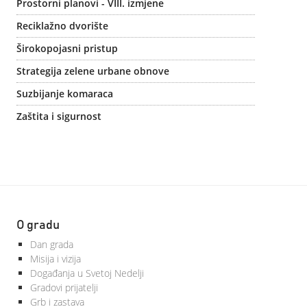
Prostorni planovi - VIII. izmjene
Reciklažno dvorište
Širokopojasni pristup
Strategija zelene urbane obnove
Suzbijanje komaraca
Zaštita i sigurnost
O gradu
Dan grada
Misija i vizija
Događanja u Svetoj Nedelji
Gradovi prijatelji
Grb i zastava