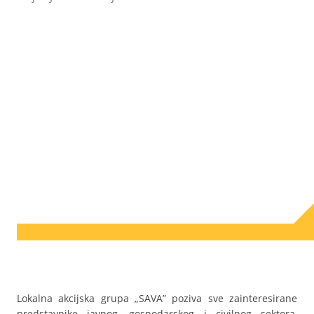
Lokalna akcijska grupa „SAVA” poziva sve zainteresirane
predstavnike javnog, gospodarskog i civilnog sektora,