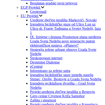
Besplatan gradski javni prijevoz
EGP Projekti
Geotermali
EU Projekti
Uređenje dječjeg igrališta Markovići, Novaki
Izgradnja biciklističke staze od Ulice Lug uz
Ulicu dr. Franje Tuđmana u Svetoj Nedelji, faza
1
IX. Izmjene i dopuna Prostornog plana uređenja
Grada Sveta Nedelja nove generacije putem
elektroničkog sustava „ePlanovi“
Strategija zelene urbane obnove Grada Svete
Nedelje
Širokopojasni internet
Designing Dialogue
eCentral
Informirano za zeleno sutra
Izgradnja biciklističke staze između naselja
Strmec, Orešje, Bestovje u Gradu Sveta Nedelja
Izgradnja reciklažnog dvorišta – Grad Sveta
Nedelja
Projekt uređenja dječjeg igrališta u Bestovju
Gero centar Crvenog Križa Samobor
Zaštita i sigurnost
Projekt uređenja dječjeg igrališta u Kerestincu