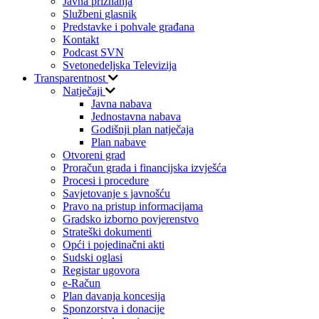
Javna priznanja
Službeni glasnik
Predstavke i pohvale građana
Kontakt
Podcast SVN
Svetonedeljska Televizija
Transparentnost
Natječaji
Javna nabava
Jednostavna nabava
Godišnji plan natječaja
Plan nabave
Otvoreni grad
Proračun grada i financijska izvješća
Procesi i procedure
Savjetovanje s javnošću
Pravo na pristup informacijama
Gradsko izborno povjerenstvo
Strateški dokumenti
Opći i pojedinačni akti
Sudski oglasi
Registar ugovora
e-Račun
Plan davanja koncesija
Sponzorstva i donacije