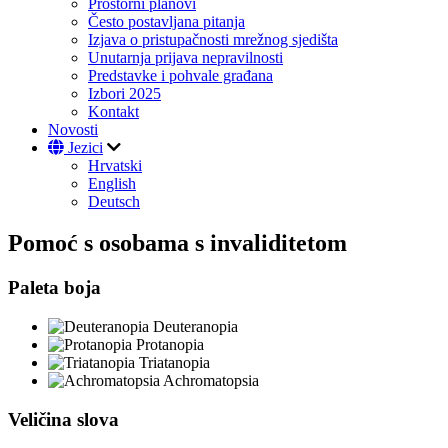
Prostorni planovi
Često postavljana pitanja
Izjava o pristupačnosti mrežnog sjedišta
Unutarnja prijava nepravilnosti
Predstavke i pohvale građana
Izbori 2025
Kontakt
Novosti
Jezici
Hrvatski
English
Deutsch
Pomoć s osobama s invaliditetom
Paleta boja
Deuteranopia
Protanopia
Triatanopia
Achromatopsia
Veličina slova