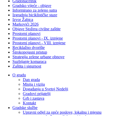
Gradonačelnik
Gradsko vijeće - objave
Informirano za zeleno sutra
Izgradnja biciklističke staze
Izvor Žabica
Markovići 2026
Objave Stožera civilne zaštite
Prostorni planovi
Prostorni planovi - IX. izmjene
Prostorni planovi - VIII. izmjene
Reciklažno dvorište
Širokopojasni pristup
Strategija zelene urbane obnove
Suzbijanje komaraca
Zaštita i sigurnost
O gradu
Dan grada
Misija i vizija
Događanja u Svetoj Nedelji
Gradovi prijatelji
Grb i zastava
Kontakt
Gradske službe
Upravni odjel za opće poslove, lokalnu i mjesnu