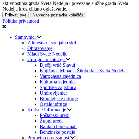
aktivnostima grada Sveta Nedelja i povezane službe grada Sveta
Nedelja kroz ciljano oglašavanje.
Prihvati sve
Napredne postavke kolačića
Politika privatnosti
Stanovnici
Zdravstvo i socijalna skrb
Obrazovanje
Mladi Svete Nedelje
Udruge i institucije
Dječji vrtić Slavuj
Knjižnica Mihaela Šiloboda – Sveta Nedelja
Vatrogasna zajednica
Kulturna zajednica
Sportska zajednica
Umirovljenici
Braniteljske udruge
Ostale udruge
Korisne informacije
Poštanski uredi
Župni uredi
Banke i bankomati
Benzinske postaje
Prometna povezanost