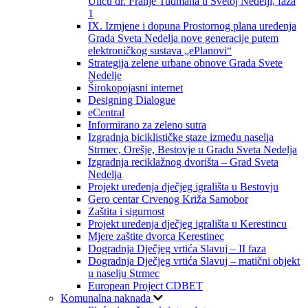
Ulicu dr. Franje Tuđmana u Svetoj Nedelji, faza
1
IX. Izmjene i dopuna Prostornog plana uređenja
Grada Sveta Nedelja nove generacije putem
elektroničkog sustava „ePlanovi“
Strategija zelene urbane obnove Grada Svete
Nedelje
Širokopojasni internet
Designing Dialogue
eCentral
Informirano za zeleno sutra
Izgradnja biciklističke staze između naselja
Strmec, Orešje, Bestovje u Gradu Sveta Nedelja
Izgradnja reciklažnog dvorišta – Grad Sveta
Nedelja
Projekt uređenja dječjeg igrališta u Bestovju
Gero centar Crvenog Križa Samobor
Zaštita i sigurnost
Projekt uređenja dječjeg igrališta u Kerestincu
Mjere zaštite dvorca Kerestinec
Dogradnja Dječjeg vrtića Slavuj – II faza
Dogradnja Dječjeg vrtića Slavuj – matični objekt
u naselju Strmec
European Project CDBET
Komunalna naknada