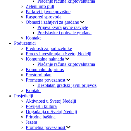
Plaćanje računa kriptovalutama
Zeleni info pult
Parkovi i javne površine
Raspored sprovoda
Obrasci i zahtjevi za građane
Prijava kvara javne rasvjete
Predstavke i pohvale građana
Kontakt
Poduzetnici
Prednosti za poduzetnike
Proces investiranja u Svetoj Nedelji
Komunalna naknada
Plaćanje računa kriptovalutama
Komunalni doprinos
Prostorni plan
Prometna povezanost
Besplatan gradski javni prijevoz
Kontakt
Posjetitelji
Aktivnosti u Svetoj Nedelji
Povijest i kultura
Događanja u Svetoj Nedelji
Prirodna baština
Jezera
Prometna povezanost