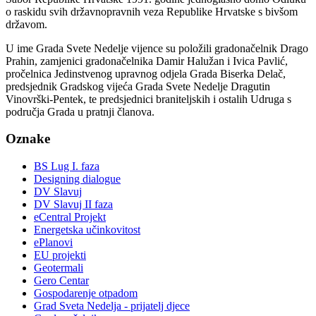
o raskidu svih državnopravnih veza Republike Hrvatske s bivšom
državom.
U ime Grada Svete Nedelje vijence su položili gradonačelnik Drago
Prahin, zamjenici gradonačelnika Damir Halužan i Ivica Pavlić,
pročelnica Jedinstvenog upravnog odjela Grada Biserka Delač,
predsjednik Gradskog vijeća Grada Svete Nedelje Dragutin
Vinovrški-Pentek, te predsjednici braniteljskih i ostalih Udruga s
područja Grada u pratnji članova.
Oznake
BS Lug I. faza
Designing dialogue
DV Slavuj
DV Slavuj II faza
eCentral Projekt
Energetska učinkovitost
ePlanovi
EU projekti
Geotermali
Gero Centar
Gospodarenje otpadom
Grad Sveta Nedelja - prijatelj djece