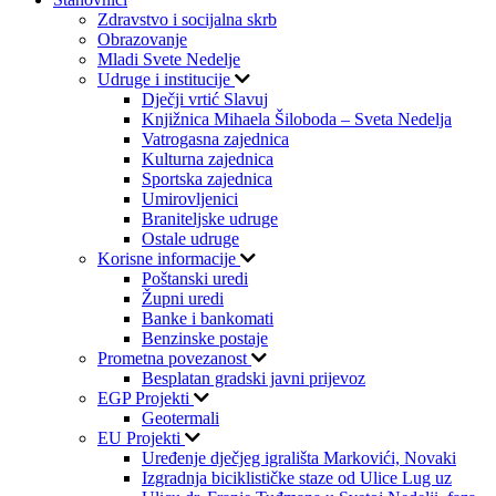
Zdravstvo i socijalna skrb
Obrazovanje
Mladi Svete Nedelje
Udruge i institucije
Dječji vrtić Slavuj
Knjižnica Mihaela Šiloboda – Sveta Nedelja
Vatrogasna zajednica
Kulturna zajednica
Sportska zajednica
Umirovljenici
Braniteljske udruge
Ostale udruge
Korisne informacije
Poštanski uredi
Župni uredi
Banke i bankomati
Benzinske postaje
Prometna povezanost
Besplatan gradski javni prijevoz
EGP Projekti
Geotermali
EU Projekti
Uređenje dječjeg igrališta Markovići, Novaki
Izgradnja biciklističke staze od Ulice Lug uz