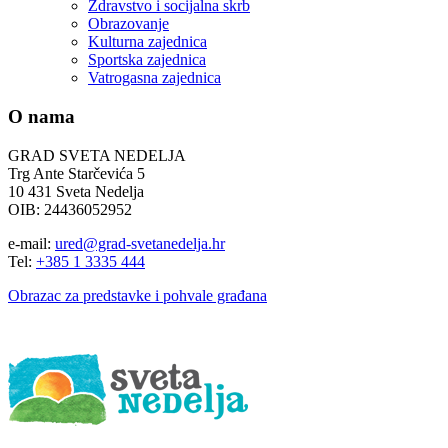
Zdravstvo i socijalna skrb
Obrazovanje
Kulturna zajednica
Sportska zajednica
Vatrogasna zajednica
O nama
GRAD SVETA NEDELJA
Trg Ante Starčevića 5
10 431 Sveta Nedelja
OIB: 24436052952
e-mail:
ured@grad-svetanedelja.hr
Tel:
+385 1 3335 444
Obrazac za predstavke i pohvale građana