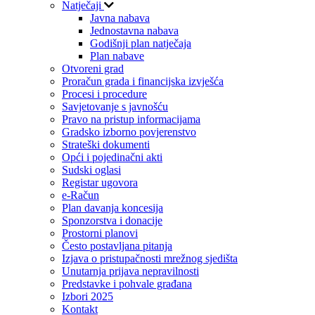
Natječaji
Javna nabava
Jednostavna nabava
Godišnji plan natječaja
Plan nabave
Otvoreni grad
Proračun grada i financijska izvješća
Procesi i procedure
Savjetovanje s javnošću
Pravo na pristup informacijama
Gradsko izborno povjerenstvo
Strateški dokumenti
Opći i pojedinačni akti
Sudski oglasi
Registar ugovora
e-Račun
Plan davanja koncesija
Sponzorstva i donacije
Prostorni planovi
Često postavljana pitanja
Izjava o pristupačnosti mrežnog sjedišta
Unutarnja prijava nepravilnosti
Predstavke i pohvale građana
Izbori 2025
Kontakt