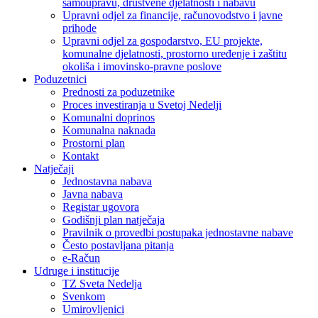
samoupravu, društvene djelatnosti i nabavu
Upravni odjel za financije, računovodstvo i javne
prihode
Upravni odjel za gospodarstvo, EU projekte,
komunalne djelatnosti, prostorno uređenje i zaštitu
okoliša i imovinsko-pravne poslove
Poduzetnici
Prednosti za poduzetnike
Proces investiranja u Svetoj Nedelji
Komunalni doprinos
Komunalna naknada
Prostorni plan
Kontakt
Natječaji
Jednostavna nabava
Javna nabava
Registar ugovora
Godišnji plan natječaja
Pravilnik o provedbi postupaka jednostavne nabave
Često postavljana pitanja
e-Račun
Udruge i institucije
TZ Sveta Nedelja
Svenkom
Umirovljenici