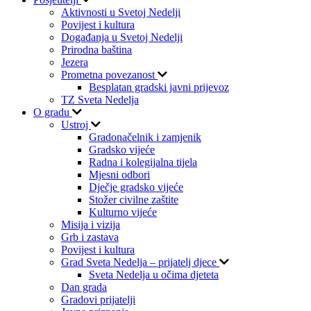
Aktivnosti u Svetoj Nedelji
Povijest i kultura
Događanja u Svetoj Nedelji
Prirodna baština
Jezera
Prometna povezanost
Besplatan gradski javni prijevoz
TZ Sveta Nedelja
O gradu
Ustroj
Gradonačelnik i zamjenik
Gradsko vijeće
Radna i kolegijalna tijela
Mjesni odbori
Dječje gradsko vijeće
Stožer civilne zaštite
Kulturno vijeće
Misija i vizija
Grb i zastava
Povijest i kultura
Grad Sveta Nedelja – prijatelj djece
Sveta Nedelja u očima djeteta
Dan grada
Gradovi prijatelji