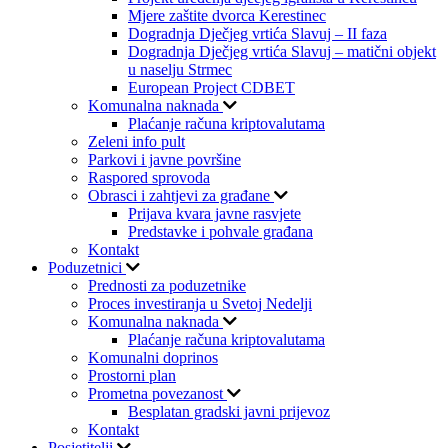
Mjere zaštite dvorca Kerestinec
Dogradnja Dječjeg vrtića Slavuj – II faza
Dogradnja Dječjeg vrtića Slavuj – matični objekt
u naselju Strmec
European Project CDBET
Komunalna naknada
Plaćanje računa kriptovalutama
Zeleni info pult
Parkovi i javne površine
Raspored sprovoda
Obrasci i zahtjevi za građane
Prijava kvara javne rasvjete
Predstavke i pohvale građana
Kontakt
Poduzetnici
Prednosti za poduzetnike
Proces investiranja u Svetoj Nedelji
Komunalna naknada
Plaćanje računa kriptovalutama
Komunalni doprinos
Prostorni plan
Prometna povezanost
Besplatan gradski javni prijevoz
Kontakt
Posjetitelji