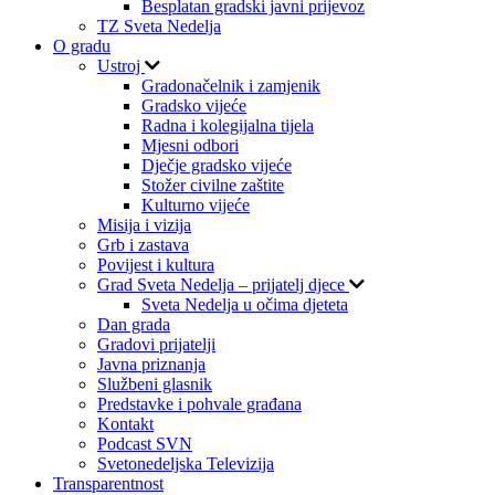
Besplatan gradski javni prijevoz
TZ Sveta Nedelja
O gradu
Ustroj
Gradonačelnik i zamjenik
Gradsko vijeće
Radna i kolegijalna tijela
Mjesni odbori
Dječje gradsko vijeće
Stožer civilne zaštite
Kulturno vijeće
Misija i vizija
Grb i zastava
Povijest i kultura
Grad Sveta Nedelja – prijatelj djece
Sveta Nedelja u očima djeteta
Dan grada
Gradovi prijatelji
Javna priznanja
Službeni glasnik
Predstavke i pohvale građana
Kontakt
Podcast SVN
Svetonedeljska Televizija
Transparentnost