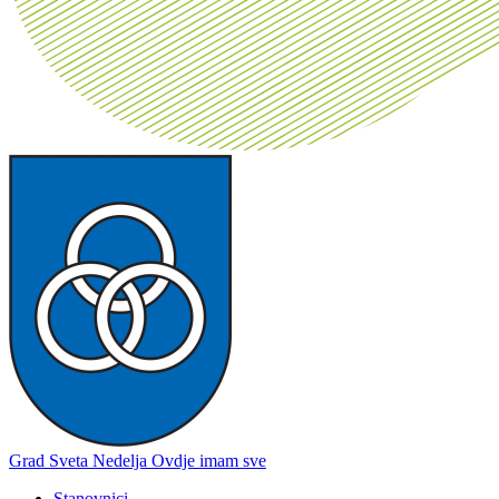
Grad Sveta Nedelja
Ovdje imam sve
Stanovnici