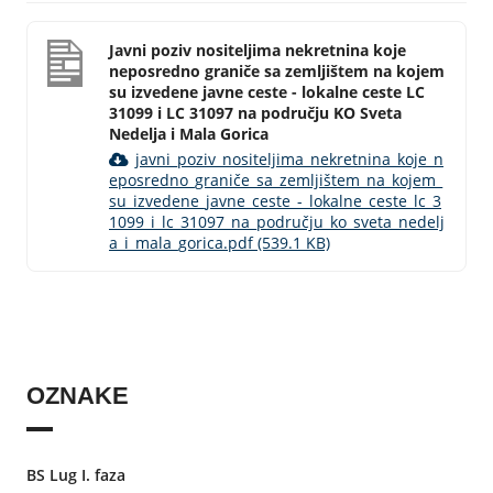
Javni poziv nositeljima nekretnina koje
neposredno graniče sa zemljištem na kojem
su izvedene javne ceste - lokalne ceste LC
31099 i LC 31097 na području KO Sveta
Nedelja i Mala Gorica
javni_poziv_nositeljima_nekretnina_koje_n
eposredno_graniče_sa_zemljištem_na_kojem_
su_izvedene_javne_ceste_-_lokalne_ceste_lc_3
1099_i_lc_31097_na_području_ko_sveta_nedelj
a_i_mala_gorica.pdf (539.1 KB)
OZNAKE
BS Lug I. faza