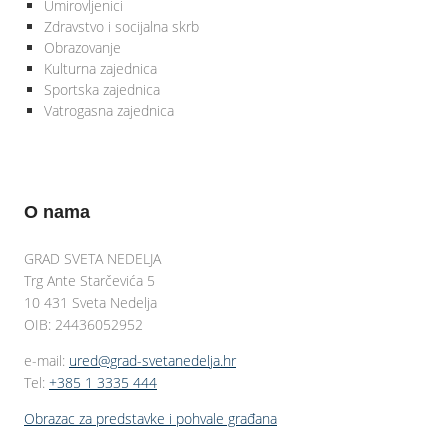
Umirovljenici
Zdravstvo i socijalna skrb
Obrazovanje
Kulturna zajednica
Sportska zajednica
Vatrogasna zajednica
O nama
GRAD SVETA NEDELJA
Trg Ante Starčevića 5
10 431 Sveta Nedelja
OIB: 24436052952
e-mail:
ured@grad-svetanedelja.hr
Tel:
+385 1 3335 444
Obrazac za predstavke i pohvale građana