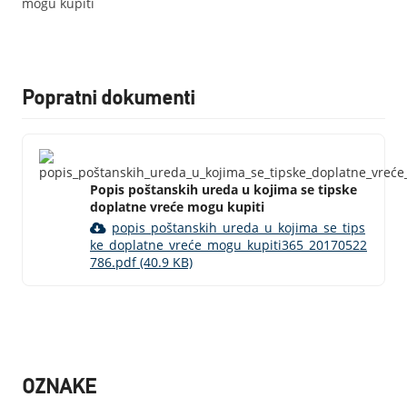
mogu kupiti
Popratni dokumenti
Popis poštanskih ureda u kojima se tipske
doplatne vreće mogu kupiti
popis_poštanskih_ureda_u_kojima_se_tips
ke_doplatne_vreće_mogu_kupiti365_20170522
786.pdf (40.9 KB)
OZNAKE