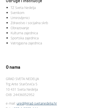
Udruge i institucije
TZ Sveta Nedelja
Svenkom
Umirovljenici
Zdravstvo i socijalna skrb
Obrazovanje
Kulturna zajednica
Sportska zajednica
Vatrogasna zajednica
O nama
GRAD SVETA NEDELJA
Trg Ante Starčevića 5
10 431 Sveta Nedelja
OIB: 24436052952
e-mail:
ured@grad-svetanedelja.hr