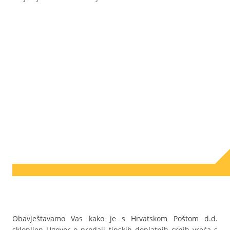
Obavještavamo Vas kako je s Hrvatskom Poštom d.d.
sklopljen Ugovor o prodaji tipskih doplatnih crnih vreća s