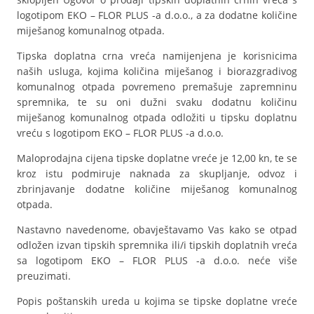
logotipom EKO – FLOR PLUS -a d.o.o., a za dodatne količine
miješanog komunalnog otpada.
Tipska doplatna crna vreća namijenjena je korisnicima
naših usluga, kojima količina miješanog i biorazgradivog
komunalnog otpada povremeno premašuje zapremninu
spremnika, te su oni dužni svaku dodatnu količinu
miješanog komunalnog otpada odložiti u tipsku doplatnu
vreću s logotipom EKO – FLOR PLUS -a d.o.o.
Maloprodajna cijena tipske doplatne vreće je 12,00 kn, te se
kroz istu podmiruje naknada za skupljanje, odvoz i
zbrinjavanje dodatne količine miješanog komunalnog
otpada.
Nastavno navedenome, obavještavamo Vas kako se otpad
odložen izvan tipskih spremnika ili/i tipskih doplatnih vreća
sa logotipom EKO – FLOR PLUS -a d.o.o. neće više
preuzimati.
Popis poštanskih ureda u kojima se tipske doplatne vreće