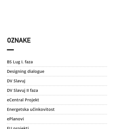
OZNAKE
BS Lug I. faza
Designing dialogue
DV Slavuj
DV Slavuj II faza
eCentral Projekt
Energetska učinkovitost
ePlanovi
EU projekti