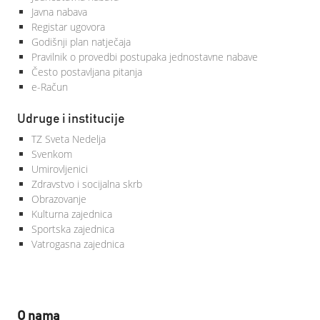
Javna nabava
Registar ugovora
Godišnji plan natječaja
Pravilnik o provedbi postupaka jednostavne nabave
Često postavljana pitanja
e-Račun
Udruge i institucije
TZ Sveta Nedelja
Svenkom
Umirovljenici
Zdravstvo i socijalna skrb
Obrazovanje
Kulturna zajednica
Sportska zajednica
Vatrogasna zajednica
O nama