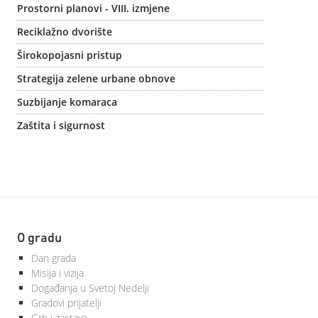
Prostorni planovi - VIII. izmjene
Reciklažno dvorište
Širokopojasni pristup
Strategija zelene urbane obnove
Suzbijanje komaraca
Zaštita i sigurnost
O gradu
Dan grada
Misija i vizija
Događanja u Svetoj Nedelji
Gradovi prijatelji
Grb i zastava