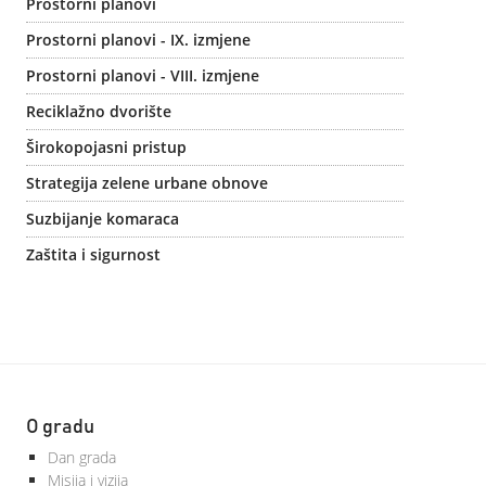
Prostorni planovi
Prostorni planovi - IX. izmjene
Prostorni planovi - VIII. izmjene
Reciklažno dvorište
Širokopojasni pristup
Strategija zelene urbane obnove
Suzbijanje komaraca
Zaštita i sigurnost
O gradu
Dan grada
Misija i vizija