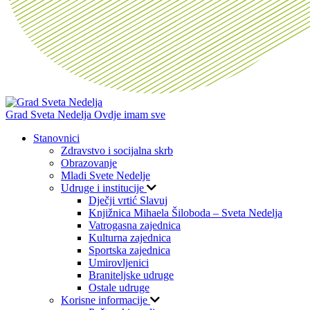
Grad Sveta Nedelja
Ovdje imam sve
Stanovnici
Zdravstvo i socijalna skrb
Obrazovanje
Mladi Svete Nedelje
Udruge i institucije
Dječji vrtić Slavuj
Knjižnica Mihaela Šiloboda – Sveta Nedelja
Vatrogasna zajednica
Kulturna zajednica
Sportska zajednica
Umirovljenici
Braniteljske udruge
Ostale udruge
Korisne informacije