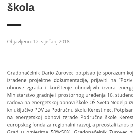
škola
Objavljeno: 12. siječanj 2018.
Gradonačelnik Dario Zurovec potpisao je sporazum koj
izrađene projektne dokumentacije, prijaviti na “Pozi
obnove zgrada i korištenje obnovljivih izvora energ
Ministarstvo gradnje i prostornog uređenja 16. studeno
radova na energetskoj obnovi škole OŠ Sveta Nedelja izn
kn uključivo PDV za Područnu školu Kerestinec. Potpi
na energetskoj obnovi zgrade Područne škole Keresti
europskog fonda za regionalni razvoj, a preostali iznos 
Grad u omjerima 50%:50%. Gradonačelnik Zurovec za