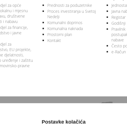
djel za opće
Prednosti za poduzetnike
Jednosta
lokalnu i mjesnu
Proces investiranja u Svetoj
Javna na
vu, društvene
Nedelji
Registar
ti i nabavu
Komunalni doprinos
Godišnji 
jel za financije,
Komunalna naknada
Pravilnik
stvo i javne
Prostorni plan
postupa
nabave
Kontakt
djel za
Često po
tvo, EU projekte,
e-Račun
 djelatnosti,
 uređenje i zaštitu
 imovinsko-pravne
Postavke kolačića