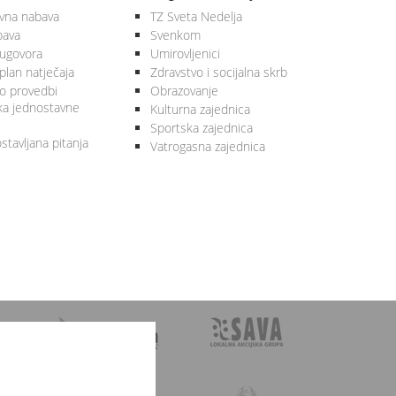
vna nabava
TZ Sveta Nedelja
bava
Svenkom
 ugovora
Umirovljenici
plan natječaja
Zdravstvo i socijalna skrb
 o provedbi
Obrazovanje
ka jednostavne
Kulturna zajednica
Sportska zajednica
stavljana pitanja
Vatrogasna zajednica