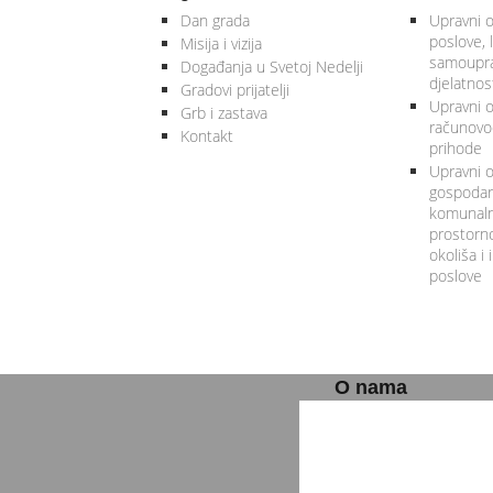
Dan grada
Upravni o
poslove, 
Misija i vizija
samoupra
Događanja u Svetoj Nedelji
djelatnos
Gradovi prijatelji
Upravni od
Grb i zastava
računovod
Kontakt
prihode
Upravni o
gospodars
komunalne
prostorno
okoliša i
poslove
O nama
GRAD SVETA NEDELJA
Trg Ante Starčevića 5
10 431 Sveta Nedelja