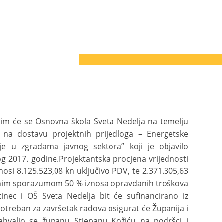
im će se Osnovna škola Sveta Nedelja na temelju
v na dostavu projektnih prijedloga – Energetske
ije u zgradama javnog sektora” koji je objavilo
g 2017. godine.Projektantska procjena vrijednosti
osi 8.125.523,08 kn uključivo PDV, te 2.371.305,63
sanim sporazumom 50 % iznosa opravdanih troškova
nec i OŠ Sveta Nedelja bit će sufinancirano iz
potreban za završetak radova osigurat će Županija i
hvalio se županu Stjepanu Kožiću na podršci i