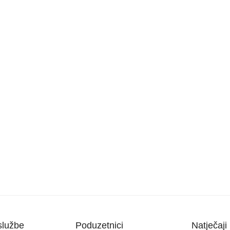
službe
Poduzetnici
Natječaji