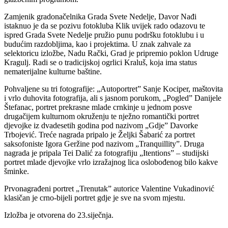
Zamjenik gradonačelnika Grada Svete Nedelje, Davor Nađi
istaknuo je da se pozivu fotokluba Klik uvijek rado odazovu te
ispred Grada Svete Nedelje pružio punu podršku fotoklubu i u
budućim razdobljima, kao i projektima. U znak zahvale za
selektoricu izložbe, Nadu Rački, Grad je pripremio poklon Udruge
Kragulj. Radi se o tradicijskoj ogrlici Kraluš, koja ima status
nematerijalne kulturne baštine.
Pohvaljene su tri fotografije: „Autoportret” Sanje Kociper, maštovita
i vrlo duhovita fotografija, ali s jasnom porukom, „Pogled” Danijele
Štefanac, portret prekrasne mlade crnkinje u jednom posve
drugačijem kulturnom okruženju te nježno romantički portret
djevojke iz dvadesetih godina pod nazivom „Gdje” Davorke
Trbojević. Treće nagrada pripalo je Željki Šabarić za portret
saksofoniste Igora Geržine pod nazivom „Tranquillity”. Druga
nagrada je pripala Tei Dalić za fotografiju „Itentions” – studijski
portret mlade djevojke vrlo izražajnog lica oslobođenog bilo kakve
šminke.
Prvonagrađeni portret „Trenutak” autorice Valentine Vukadinović
klasičan je crno-bijeli portret gdje je sve na svom mjestu.
Izložba je otvorena do 23.siječnja.