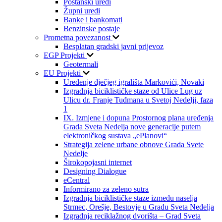
Poštanski uredi
Župni uredi
Banke i bankomati
Benzinske postaje
Prometna povezanost
Besplatan gradski javni prijevoz
EGP Projekti
Geotermali
EU Projekti
Uređenje dječjeg igrališta Markovići, Novaki
Izgradnja biciklističke staze od Ulice Lug uz
Ulicu dr. Franje Tuđmana u Svetoj Nedelji, faza
1
IX. Izmjene i dopuna Prostornog plana uređenja
Grada Sveta Nedelja nove generacije putem
elektroničkog sustava „ePlanovi“
Strategija zelene urbane obnove Grada Svete
Nedelje
Širokopojasni internet
Designing Dialogue
eCentral
Informirano za zeleno sutra
Izgradnja biciklističke staze između naselja
Strmec, Orešje, Bestovje u Gradu Sveta Nedelja
Izgradnja reciklažnog dvorišta – Grad Sveta