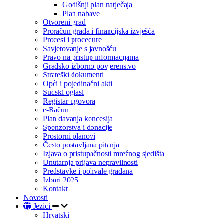
Godišnji plan natječaja
Plan nabave
Otvoreni grad
Proračun grada i financijska izvješća
Procesi i procedure
Savjetovanje s javnošću
Pravo na pristup informacijama
Gradsko izborno povjerenstvo
Strateški dokumenti
Opći i pojedinačni akti
Sudski oglasi
Registar ugovora
e-Račun
Plan davanja koncesija
Sponzorstva i donacije
Prostorni planovi
Često postavljana pitanja
Izjava o pristupačnosti mrežnog sjedišta
Unutarnja prijava nepravilnosti
Predstavke i pohvale građana
Izbori 2025
Kontakt
Novosti
Jezici
Hrvatski