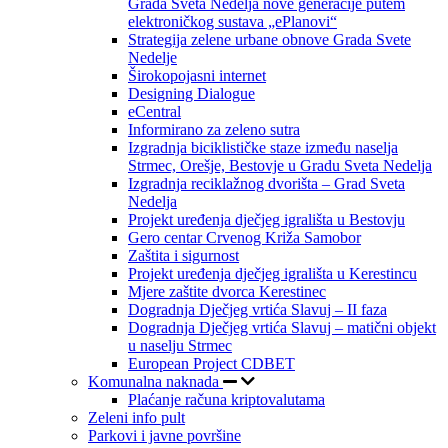
Grada Sveta Nedelja nove generacije putem
elektroničkog sustava „ePlanovi“
Strategija zelene urbane obnove Grada Svete
Nedelje
Širokopojasni internet
Designing Dialogue
eCentral
Informirano za zeleno sutra
Izgradnja biciklističke staze između naselja
Strmec, Orešje, Bestovje u Gradu Sveta Nedelja
Izgradnja reciklažnog dvorišta – Grad Sveta
Nedelja
Projekt uređenja dječjeg igrališta u Bestovju
Gero centar Crvenog Križa Samobor
Zaštita i sigurnost
Projekt uređenja dječjeg igrališta u Kerestincu
Mjere zaštite dvorca Kerestinec
Dogradnja Dječjeg vrtića Slavuj – II faza
Dogradnja Dječjeg vrtića Slavuj – matični objekt
u naselju Strmec
European Project CDBET
Komunalna naknada
Plaćanje računa kriptovalutama
Zeleni info pult
Parkovi i javne površine