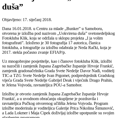
duša”
Objavljeno: 17. siječanj 2018.
Dana 16.01.2018. u Centru za mlade „Bunker” u Samoboru,
otvorena je izložba pod nazivom „Uokvirena duša” svetonedeljskog
Fotokluba Klik, koja se održala u sklopu projekta „I ja volim
fotografirati”. Izloženo je 30 fotografija 17 autorica, članica
fotokluba, a fotografije za izložbu odabrala je Neda Rački, koja je
2017. stekla počasno zvanje EFIAP/p.
Uz mnogobrojne posjetitelje, kao i članove fotokluba Klik, izložbi
su nazočili i zamjenik župana Zagrebačke županije Hrvoje Frankić,
zamjenik gradonačelnika Grada Svete Nedelje Davor Nađi, voditelj
TIC-a TZG Svete Nedelje Ivan Prgomet, podpredsjednik Gradskog
vijeća Grada Svete Nedelje Gabrijel Deak i vijećnik Drago Prahin,
te Jelena Vojvoda, ravnateljica POU-a Samobor.
Izložbu je otvorio zamjenik župana Zagrebačke županije Hrvoje
Frankić, a u uvodnom obraćanju okupljene je pozdravila i
ravnateljica Pučkog otvorenog učilišta Jelena Vojvoda. Program
izložbe moderirala je voditeljica Galerije Prica Nikolina Šimunović,
a Lada Lokmer i Maja Cipek doživljaj izložbe upotpunile su svojim
glazbenim programom.