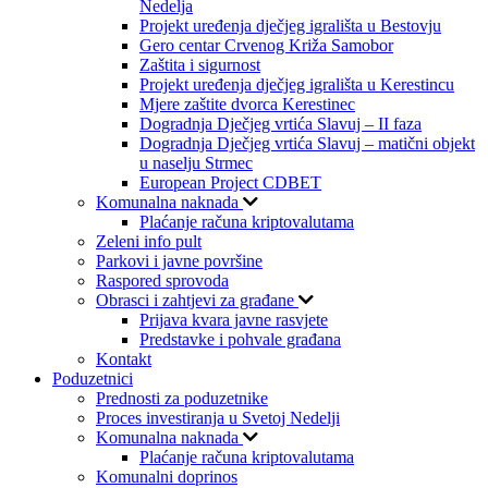
Nedelja
Projekt uređenja dječjeg igrališta u Bestovju
Gero centar Crvenog Križa Samobor
Zaštita i sigurnost
Projekt uređenja dječjeg igrališta u Kerestincu
Mjere zaštite dvorca Kerestinec
Dogradnja Dječjeg vrtića Slavuj – II faza
Dogradnja Dječjeg vrtića Slavuj – matični objekt
u naselju Strmec
European Project CDBET
Komunalna naknada
Plaćanje računa kriptovalutama
Zeleni info pult
Parkovi i javne površine
Raspored sprovoda
Obrasci i zahtjevi za građane
Prijava kvara javne rasvjete
Predstavke i pohvale građana
Kontakt
Poduzetnici
Prednosti za poduzetnike
Proces investiranja u Svetoj Nedelji
Komunalna naknada
Plaćanje računa kriptovalutama
Komunalni doprinos