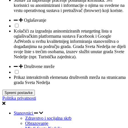
Sustav za naprednije praćenje ponašanja korisnika. Svi
korisnici su anonimizirani i informacije o njima su svedene na
vrstu operativnog sustava i pretraživač (browser) koji koriste.
Oglašavanje
Kolačići za izgradnju aninomiziranih retargeting lista u
oglašivačkim platformama sustava Facebook i Google
AdWords u svrhu kvalitetnijeg informiranja stanovništva o
događanjima na području grada. Grada Sveta Nedelja ne dijeli
svoje liste s trećim osobama, izuzev službi unutar grada Svete
Nedelje (npr. Turistička zajednica).
Društvene mreže
Prikaz interaktivnih elemenata društvenih mreža na stranicama
grada Sveta Nedelja
Spremi postavke
Politika privatnosti
Stanovnici
Zdravstvo i socijalna skrb
Obrazovanje