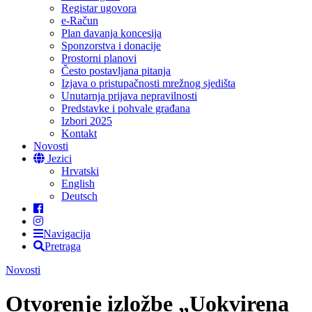
Registar ugovora
e-Račun
Plan davanja koncesija
Sponzorstva i donacije
Prostorni planovi
Često postavljana pitanja
Izjava o pristupačnosti mrežnog sjedišta
Unutarnja prijava nepravilnosti
Predstavke i pohvale građana
Izbori 2025
Kontakt
Novosti
Jezici
Hrvatski
English
Deutsch
Navigacija
Pretraga
Novosti
Otvorenje izložbe „Uokvirena