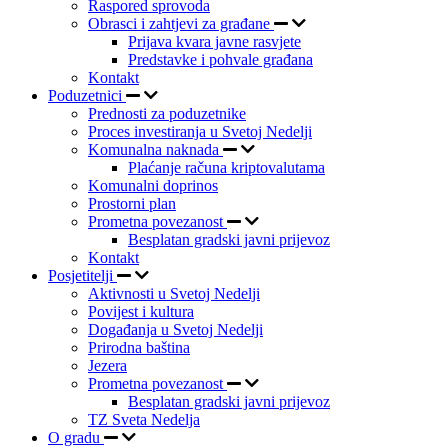
Raspored sprovoda
Obrasci i zahtjevi za građane
Prijava kvara javne rasvjete
Predstavke i pohvale građana
Kontakt
Poduzetnici
Prednosti za poduzetnike
Proces investiranja u Svetoj Nedelji
Komunalna naknada
Plaćanje računa kriptovalutama
Komunalni doprinos
Prostorni plan
Prometna povezanost
Besplatan gradski javni prijevoz
Kontakt
Posjetitelji
Aktivnosti u Svetoj Nedelji
Povijest i kultura
Događanja u Svetoj Nedelji
Prirodna baština
Jezera
Prometna povezanost
Besplatan gradski javni prijevoz
TZ Sveta Nedelja
O gradu