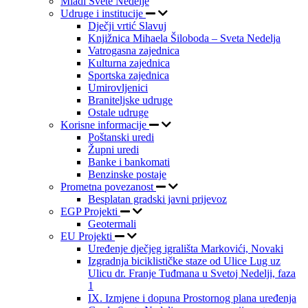
Mladi Svete Nedelje
Udruge i institucije
Dječji vrtić Slavuj
Knjižnica Mihaela Šiloboda – Sveta Nedelja
Vatrogasna zajednica
Kulturna zajednica
Sportska zajednica
Umirovljenici
Braniteljske udruge
Ostale udruge
Korisne informacije
Poštanski uredi
Župni uredi
Banke i bankomati
Benzinske postaje
Prometna povezanost
Besplatan gradski javni prijevoz
EGP Projekti
Geotermali
EU Projekti
Uređenje dječjeg igrališta Markovići, Novaki
Izgradnja biciklističke staze od Ulice Lug uz
Ulicu dr. Franje Tuđmana u Svetoj Nedelji, faza
1
IX. Izmjene i dopuna Prostornog plana uređenja