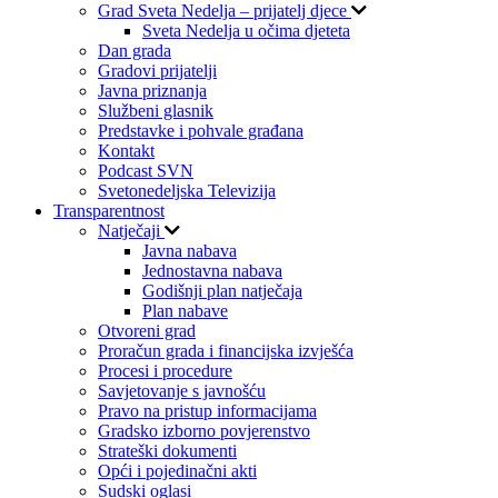
Grad Sveta Nedelja – prijatelj djece
Sveta Nedelja u očima djeteta
Dan grada
Gradovi prijatelji
Javna priznanja
Službeni glasnik
Predstavke i pohvale građana
Kontakt
Podcast SVN
Svetonedeljska Televizija
Transparentnost
Natječaji
Javna nabava
Jednostavna nabava
Godišnji plan natječaja
Plan nabave
Otvoreni grad
Proračun grada i financijska izvješća
Procesi i procedure
Savjetovanje s javnošću
Pravo na pristup informacijama
Gradsko izborno povjerenstvo
Strateški dokumenti
Opći i pojedinačni akti
Sudski oglasi