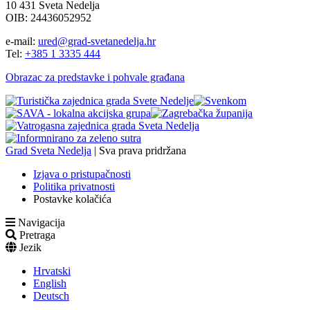
10 431 Sveta Nedelja
OIB: 24436052952
e-mail:
ured@grad-svetanedelja.hr
Tel:
+385 1 3335 444
Obrazac za predstavke i pohvale građana
Grad Sveta Nedelja
| Sva prava pridržana
Izjava o pristupačnosti
Politika privatnosti
Postavke kolačića
Navigacija
Pretraga
Jezik
Hrvatski
English
Deutsch