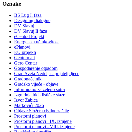
Oznake
BS Lug I. faza
Designing dialogue
DV Slavuj
DV Slavuj II faza
eCentral Projekt
Energetska učinkovitost
ePlanovi
EU projekti
Geotermali
Gero Centar
Gospodarenje otpadom
Grad Sveta Nedelja - prijatelj djece
Gradonačelnik
Gradsko vijeće - objave
Informirano za zeleno sutra
Izgradnja biciklističke staze
Izvor Žabica
Markovići 2026
Objave Stožera civilne zaštite
Prostorni planovi
Prostorni planovi - IX. izmjene
Prostorni planovi - VIII. izmjene
Reciklažno dvorište