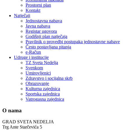
Prostorni plan
Kontakt
Natječaji
Jednostavna nabava
Javna nabava
Registar ugovora
Godišnji plan natječaja
Pravilnik o provedbi postupaka jednostavne nabave
Često postavljana pitanja
e-Račun
Udruge i institucije
TZ Sveta Nedelja
Svenkom
Umirovljenici
Zdravstvo i socijalna skrb
Obrazovanje
Kulturna zajednica
Sportska zajednica
Vatrogasna zajednica
O nama
GRAD SVETA NEDELJA
Trg Ante Starčevića 5