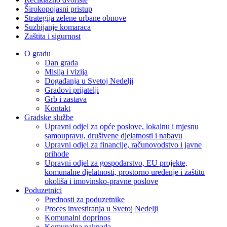
Širokopojasni pristup
Strategija zelene urbane obnove
Suzbijanje komaraca
Zaštita i sigurnost
O gradu
Dan grada
Misija i vizija
Događanja u Svetoj Nedelji
Gradovi prijatelji
Grb i zastava
Kontakt
Gradske službe
Upravni odjel za opće poslove, lokalnu i mjesnu
samoupravu, društvene djelatnosti i nabavu
Upravni odjel za financije, računovodstvo i javne
prihode
Upravni odjel za gospodarstvo, EU projekte,
komunalne djelatnosti, prostorno uređenje i zaštitu
okoliša i imovinsko-pravne poslove
Poduzetnici
Prednosti za poduzetnike
Proces investiranja u Svetoj Nedelji
Komunalni doprinos
Komunalna naknada