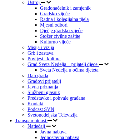
Ustroj
Gradonačelnik i zamjenik
Gradsko vijeće
Radna i kolegijalna tijela
Mjesni odbori
Dječje gradsko vijeće
Stožer civilne zaštite
Kulturno vijeće
Misija i vizija
Grb i zastava
Povijest i kultura
Grad Sveta Nedelja – prijatelj djece
Sveta Nedelja u očima djeteta
Dan grada
Gradovi prijatelji
Javna priznanja
Službeni glasnik
Predstavke i pohvale građana
Kontakt
Podcast SVN
Svetonedeljska Televizija
Transparentnost
Natječaji
Javna nabava
Jednostavna nabava