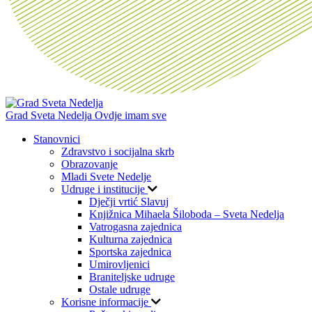
Grad Sveta Nedelja
Ovdje imam sve
Stanovnici
Zdravstvo i socijalna skrb
Obrazovanje
Mladi Svete Nedelje
Udruge i institucije
Dječji vrtić Slavuj
Knjižnica Mihaela Šiloboda – Sveta Nedelja
Vatrogasna zajednica
Kulturna zajednica
Sportska zajednica
Umirovljenici
Braniteljske udruge
Ostale udruge
Korisne informacije