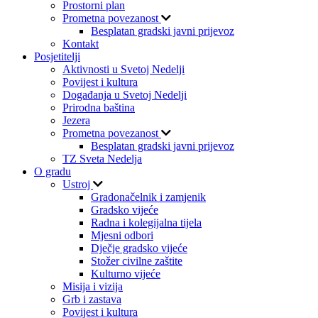
Prostorni plan
Prometna povezanost
Besplatan gradski javni prijevoz
Kontakt
Posjetitelji
Aktivnosti u Svetoj Nedelji
Povijest i kultura
Događanja u Svetoj Nedelji
Prirodna baština
Jezera
Prometna povezanost
Besplatan gradski javni prijevoz
TZ Sveta Nedelja
O gradu
Ustroj
Gradonačelnik i zamjenik
Gradsko vijeće
Radna i kolegijalna tijela
Mjesni odbori
Dječje gradsko vijeće
Stožer civilne zaštite
Kulturno vijeće
Misija i vizija
Grb i zastava
Povijest i kultura