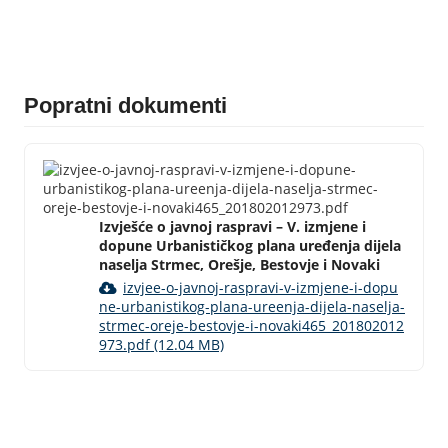
Popratni dokumenti
Izvješće o javnoj raspravi – V. izmjene i
dopune Urbanističkog plana uređenja dijela
naselja Strmec, Orešje, Bestovje i Novaki
izvjee-o-javnoj-raspravi-v-izmjene-i-dopu
ne-urbanistikog-plana-ureenja-dijela-naselja-
strmec-oreje-bestovje-i-novaki465_201802012
973.pdf (12.04 MB)