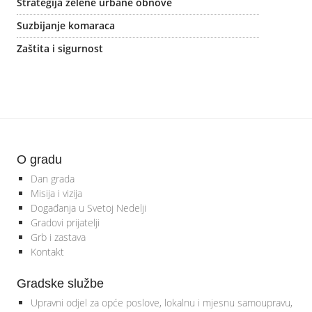
Strategija zelene urbane obnove
Suzbijanje komaraca
Zaštita i sigurnost
O gradu
Dan grada
Misija i vizija
Događanja u Svetoj Nedelji
Gradovi prijatelji
Grb i zastava
Kontakt
Gradske službe
Upravni odjel za opće poslove, lokalnu i mjesnu samoupravu,