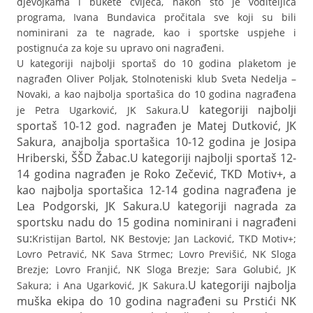
djevojkama i bukete cvijeća, nakon što je voditeljica
programa, Ivana Bundavica pročitala sve koji su bili
nominirani za te nagrade, kao i sportske uspjehe i
postignuća za koje su upravo oni nagrađeni.
U kategoriji najbolji sportaš do 10 godina plaketom je
nagrađen Oliver Poljak, Stolnoteniski klub Sveta Nedelja –
Novaki, a kao najbolja sportašica do 10 godina nagrađena
U kategoriji najbolji
je Petra Ugarković, JK Sakura.
sportaš 10-12 god. nagrađen je Matej Dutković, JK
Sakura, a
najbolja sportašica 10-12 godina je Josipa
Hriberski, ŠŠD Žabac.
U kategoriji najbolji sportaš 12-
14 godina nagrađen je Roko Zečević, TKD Motiv+, a
kao najbolja sportašica 12-14 godina nagrađena je
Lea Podgorski, JK Sakura.
U kategoriji nagrada za
sportsku nadu do 15 godina nominirani i nagrađeni
su:
Kristijan Bartol, NK Bestovje; Jan Lacković, TKD Motiv+;
Lovro Petravić, NK Sava Strmec; Lovro Previšić, NK Sloga
Brezje; Lovro Franjić, NK Sloga Brezje; Sara Golubić, JK
U kategoriji najbolja
Sakura; i Ana Ugarković, JK Sakura.
muška ekipa do 10 godina nagrađeni su Prstići NK