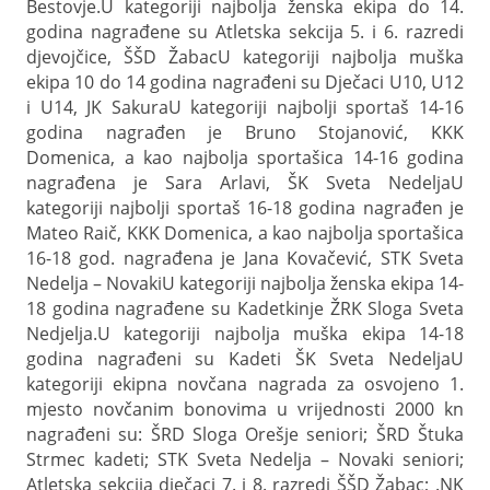
Bestovje.
U kategoriji najbolja ženska ekipa do 14.
godina nagrađene su Atletska sekcija 5. i 6. razredi
djevojčice, ŠŠD Žabac
U kategoriji najbolja muška
ekipa 10 do 14 godina nagrađeni su Dječaci U10, U12
i U14, JK Sakura
U kategoriji najbolji sportaš 14-16
godina nagrađen je Bruno Stojanović, KKK
Domenica, a kao najbolja sportašica 14-16 godina
nagrađena je Sara Arlavi, ŠK Sveta Nedelja
U
kategoriji najbolji sportaš 16-18 godina nagrađen je
Mateo Raič, KKK Domenica, a kao najbolja sportašica
16-18 god. nagrađena je Jana Kovačević, STK Sveta
Nedelja – Novaki
U kategoriji najbolja ženska ekipa 14-
18 godina nagrađene su Kadetkinje ŽRK Sloga Sveta
Nedjelja.
U kategoriji najbolja muška ekipa 14-18
godina nagrađeni su Kadeti ŠK Sveta Nedelja
U
kategoriji ekipna novčana nagrada za osvojeno 1.
mjesto novčanim bonovima u vrijednosti 2000 kn
nagrađeni su: ŠRD Sloga Orešje seniori; ŠRD Štuka
Strmec kadeti; STK Sveta Nedelja – Novaki seniori;
Atletska sekcija dječaci 7. i 8. razredi ŠŠD Žabac; .NK