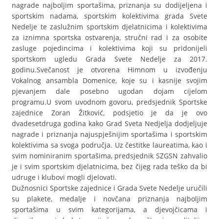
nagrade najboljim sportašima, priznanja su dodijeljena i
sportskim nadama, sportskim kolektivima grada Svete
Nedelje te zaslužnim sportskim djelatnicima i kolektivima
za iznimna sportska ostvarenja, stručni rad i za osobite
zasluge pojedincima i kolektivima koji su pridonijeli
sportskom ugledu Grada Svete Nedelje za 2017.
godinu.Svečanost je otvorena Himnom u izvođenju
Vokalnog ansambla Domenice, koje su i kasnije svojim
pjevanjem dale posebno ugodan dojam cijelom
programu.U svom uvodnom govoru, predsjednik Sportske
zajednice Zoran Žitković, podsjetio je da je ovo
dvadesetdruga godina kako Grad Sveta Nedjelja dodjeljuje
nagrade i priznanja najuspješnijim sportašima i sportskim
kolektivima sa svoga područja. Uz čestitke laureatima, kao i
svim nominiranim sportašima, predsjednik SZGSN zahvalio
je i svim sportskim djelatnicima, bez čijeg rada teško da bi
udruge i klubovi mogli djelovati.
Dužnosnici Sportske zajednice i Grada Svete Nedelje uručili
su plakete, medalje i novčana priznanja najboljim
sportašima u svim kategorijama, a djevojčicama i