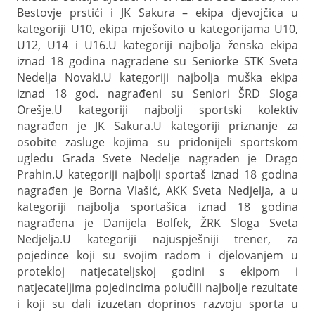
Bestovje prstići i JK Sakura – ekipa djevojčica u
kategoriji U10, ekipa mješovito u kategorijama U10,
U12, U14 i U16.
U kategoriji najbolja ženska ekipa
iznad 18 godina nagrađene su Seniorke STK Sveta
Nedelja Novaki.
U kategoriji najbolja muška ekipa
iznad 18 god. nagrađeni su Seniori ŠRD Sloga
Orešje.
U kategoriji najbolji sportski kolektiv
nagrađen je JK Sakura.
U kategoriji priznanje za
osobite zasluge kojima su pridonijeli sportskom
ugledu Grada Svete Nedelje nagrađen je Drago
Prahin.
U kategoriji najbolji sportaš iznad 18 godina
nagrađen je Borna Vlašić, AKK Sveta Nedjelja, a u
kategoriji najbolja sportašica iznad 18 godina
nagrađena je Danijela Bolfek, ŽRK Sloga Sveta
Nedjelja.
U kategoriji najuspješniji trener, za
pojedince koji su svojim radom i djelovanjem u
protekloj natjecateljskoj godini s ekipom i
natjecateljima pojedincima polučili najbolje rezultate
i koji su dali izuzetan doprinos razvoju sporta u