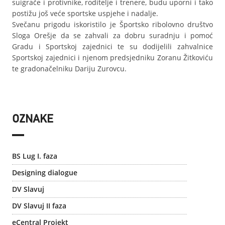
suigrače i protivnike, roditelje i trenere, budu uporni i tako
postižu još veće sportske uspjehe i nadalje.
Svečanu prigodu iskoristilo je Športsko ribolovno društvo
Sloga Orešje da se zahvali za dobru suradnju i pomoć
Gradu i Sportskoj zajednici te su dodijelili zahvalnice
Sportskoj zajednici i njenom predsjedniku Zoranu Žitkoviću
te gradonačelniku Dariju Zurovcu.
OZNAKE
BS Lug I. faza
Designing dialogue
DV Slavuj
DV Slavuj II faza
eCentral Projekt