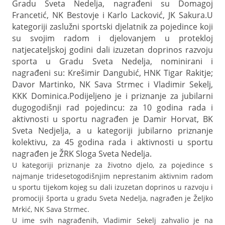
Gradu Sveta Nedelja, nagrađeni su Domagoj
Francetić, NK Bestovje i Karlo Lacković, JK Sakura.
U
kategoriji zaslužni sportski djelatnik za pojedince koji
su svojim radom i djelovanjem u protekloj
natjecateljskoj godini dali izuzetan doprinos razvoju
sporta u Gradu Sveta Nedelja, nominirani i
nagrađeni su: Krešimir Dangubić, HNK Tigar Rakitje;
Davor Martinko, NK Sava Strmec i Vladimir Sekelj,
KKK Dominica.
Podijeljeno je i priznanje za jubilarni
dugogodišnji rad pojedincu: za 10 godina rada i
aktivnosti u sportu nagrađen je Damir Horvat, BK
Sveta Nedjelja, a u kategoriji jubilarno priznanje
kolektivu, za 45 godina rada i aktivnosti u sportu
nagrađen je ŽRK Sloga Sveta Nedelja.
U kategoriji priznanje za životno djelo, za pojedince s
najmanje tridesetogodišnjim neprestanim aktivnim radom
u sportu tijekom kojeg su dali izuzetan doprinos u razvoju i
promociji športa u gradu Sveta Nedelja, nagrađen je Željko
Mrkić, NK Sava Strmec.
U ime svih nagrađenih, Vladimir Sekelj zahvalio je na