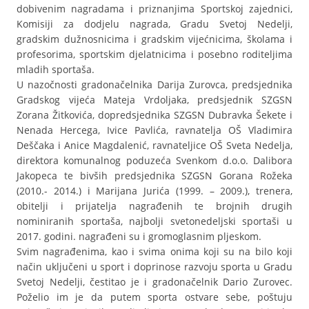
dobivenim nagradama i priznanjima Sportskoj zajednici,
Komisiji za dodjelu nagrada, Gradu Svetoj Nedelji,
gradskim dužnosnicima i gradskim vijećnicima, školama i
profesorima, sportskim djelatnicima i posebno roditeljima
mladih sportaša.
U nazočnosti gradonačelnika Darija Zurovca, predsjednika
Gradskog vijeća Mateja Vrdoljaka, predsjednik SZGSN
Zorana Žitkovića, dopredsjednika SZGSN Dubravka Šekete i
Nenada Hercega, Ivice Pavlića, ravnatelja OŠ Vladimira
Deščaka i Anice Magdalenić, ravnateljice OŠ Sveta Nedelja,
direktora komunalnog poduzeća Svenkom d.o.o. Dalibora
Jakopeca te bivših predsjednika SZGSN Gorana Rožeka
(2010.- 2014.) i Marijana Jurića (1999. – 2009.), trenera,
obitelji i prijatelja nagrađenih te brojnih drugih
nominiranih sportaša, najbolji svetonedeljski sportaši u
2017. godini. nagrađeni su i gromoglasnim pljeskom.
Svim nagrađenima, kao i svima onima koji su na bilo koji
način uključeni u sport i doprinose razvoju sporta u Gradu
Svetoj Nedelji, čestitao je i gradonačelnik Dario Zurovec.
Poželio im je da putem sporta ostvare sebe, poštuju