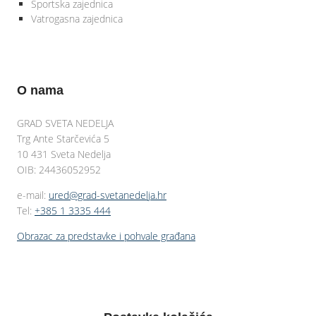
Sportska zajednica
Vatrogasna zajednica
O nama
GRAD SVETA NEDELJA
Trg Ante Starčevića 5
10 431 Sveta Nedelja
OIB: 24436052952
e-mail:
ured@grad-svetanedelja.hr
Tel:
+385 1 3335 444
Obrazac za predstavke i pohvale građana