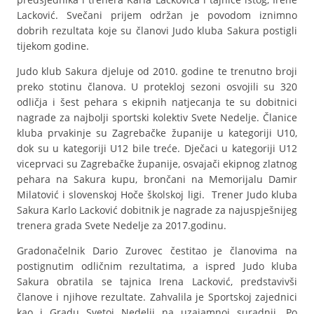
Lacković. Svečani prijem održan je povodom iznimno
dobrih rezultata koje su članovi Judo kluba Sakura postigli
tijekom godine.
Judo klub Sakura djeluje od 2010. godine te trenutno broji
preko stotinu članova. U protekloj sezoni osvojili su 320
odličja i šest pehara s ekipnih natjecanja te su dobitnici
nagrade za najbolji sportski kolektiv Svete Nedelje. Članice
kluba prvakinje su Zagrebačke županije u kategoriji U10,
dok su u kategoriji U12 bile treće. Dječaci u kategoriji U12
viceprvaci su Zagrebačke županije, osvajači ekipnog zlatnog
pehara na Sakura kupu, brončani na Memorijalu Damir
Milatović i slovenskoj Hoče školskoj ligi. Trener Judo kluba
Sakura Karlo Lacković dobitnik je nagrade za najuspješnijeg
trenera grada Svete Nedelje za 2017.godinu.
Gradonačelnik Dario Zurovec čestitao je članovima na
postignutim odličnim rezultatima, a ispred Judo kluba
Sakura obratila se tajnica Irena Lacković, predstavivši
članove i njihove rezultate. Zahvalila je Sportskoj zajednici
kao i Gradu Svetoj Nedelji na uzajamnoj suradnji. Po