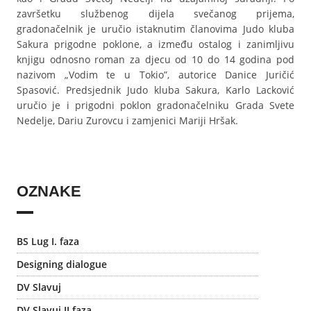
završetku službenog dijela svečanog prijema,
gradonačelnik je uručio istaknutim članovima Judo kluba
Sakura prigodne poklone, a između ostalog i zanimljivu
knjigu odnosno roman za djecu od 10 do 14 godina pod
nazivom „Vodim te u Tokio”, autorice Danice Juričić
Spasović. Predsjednik Judo kluba Sakura, Karlo Lacković
uručio je i prigodni poklon gradonačelniku Grada Svete
Nedelje, Dariu Zurovcu i zamjenici Mariji Hršak.
OZNAKE
BS Lug I. faza
Designing dialogue
DV Slavuj
DV Slavuj II faza