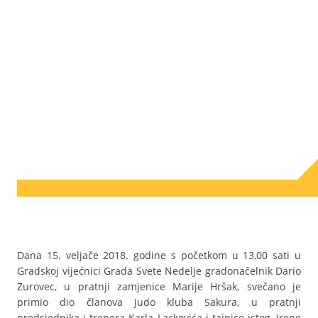
Dana 15. veljače 2018. godine s početkom u 13,00 sati u
Gradskoj vijećnici Grada Svete Nedelje gradonačelnik Dario
Zurovec, u pratnji zamjenice Marije Hršak, svečano je
primio dio članova Judo kluba Sakura, u pratnji
predsjednika i trenera Karla Lackovića i tajnice istog, Irene