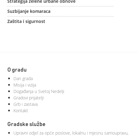
Strategija zelene urbane obnove
Suzbijanje komaraca
Zaštita i sigurnost
O gradu
Dan grada
Misija i vizija
Događanja u Svetoj Nedelji
Gradovi prijatelji
Grb i zastava
Kontakt
Gradske službe
Upravni odjel za opće poslove, lokalnu i mjesnu samoupravu,