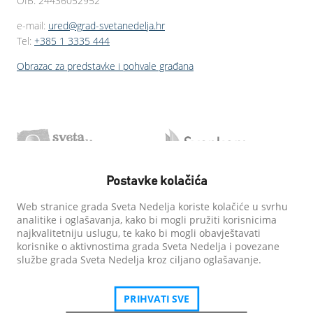
OIB: 24436052952
e-mail:
ured@grad-svetanedelja.hr
Tel:
+385 1 3335 444
Obrazac za predstavke i pohvale građana
Postavke kolačića
Web stranice grada Sveta Nedelja koriste kolačiće u svrhu
analitike i oglašavanja, kako bi mogli pružiti korisnicima
najkvalitetniju uslugu, te kako bi mogli obavještavati
korisnike o aktivnostima grada Sveta Nedelja i povezane
službe grada Sveta Nedelja kroz ciljano oglašavanje.
PRIHVATI SVE