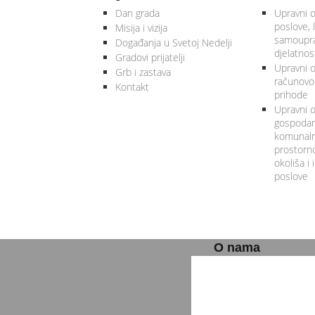
Dan grada
Upravni o
poslove, 
Misija i vizija
samoupra
Događanja u Svetoj Nedelji
djelatnos
Gradovi prijatelji
Upravni od
Grb i zastava
računovod
Kontakt
prihode
Upravni o
gospodars
komunalne
prostorno
okoliša i
poslove
O nama
GRAD SVETA NEDELJA
Trg Ante Starčevića 5
10 431 Sveta Nedelja