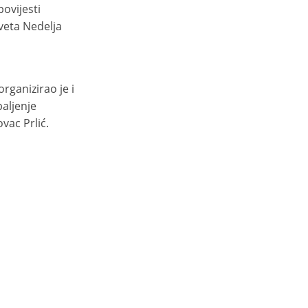
povijesti
veta Nedelja
rganizirao je i
paljenje
vac Prlić.