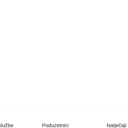
službe
Poduzetnici
Natječaji