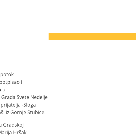
 potok-
potpisao i
u u
 Grada Svete Nedelje
rijatelja -Sloga
i iz Gornje Stubice.
 u Gradskoj
Marija Hršak.