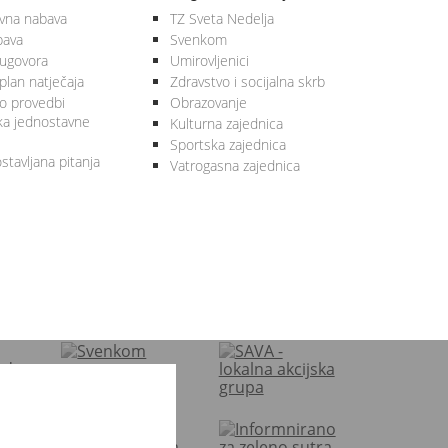
vna nabava
TZ Sveta Nedelja
bava
Svenkom
 ugovora
Umirovljenici
plan natječaja
Zdravstvo i socijalna skrb
 o provedbi
Obrazovanje
ka jednostavne
Kulturna zajednica
Sportska zajednica
stavljana pitanja
Vatrogasna zajednica