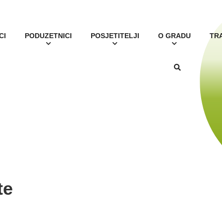
CI
PODUZETNICI
POSJETITELJI
O GRADU
TR
te