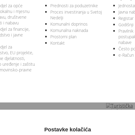
djel za opće
Prednosti za poduzetnike
Jednosta
lokalnu i mjesnu
Proces investiranja u Svetoj
Javna na
vu, društvene
Nedelji
Registar
ti i nabavu
Komunalni doprinos
Godišnji 
jel za financije,
Komunalna naknada
Pravilnik
stvo i javne
Prostorni plan
postupa
nabave
Kontakt
djel za
Često po
tvo, EU projekte,
e-Račun
 djelatnosti,
 uređenje i zaštitu
 imovinsko-pravne
Postavke kolačića