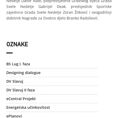
Nedelje Davor Nađi, potpredsjednik Gradskog vijeća Grada
Svete Nedelje Gabrijel Deak, predsjednik Sportske
zajednice Grada Svete Nedelje Zoran Žitković i ovogodišnji
dobitnik Nagrade za životno djelo Branko Radošević.
OZNAKE
BS Lug I. faza
Designing dialogue
DV Slavuj
DV Slavuj II faza
eCentral Projekt
Energetska učinkovitost
ePlanovi