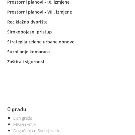
Prostorni planovi - IX. izmjene
Prostorni planovi - VIII. izmjene
Reciklažno dvorište
Širokopojasni pristup
Strategija zelene urbane obnove
Suzbijanje komaraca
Zaštita i sigurnost
O gradu
Dan grada
Misija i vizija
Događanja u Svetoj Nedelji