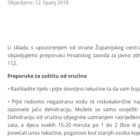
Objavljeno: 12. lipanj 2018.
U skladu s upozorenjem od strane Županijskog centra
objavljujemo preporuku Hrvatskog zavoda za javno zdr
112.
Preporuke za zaštitu od vrućina
• Rashladite tijelo i pijte dovoljno tekućine ta da vam boj
• Pijte redovito negaziranu vodu te niskokalorične na
izazovete jaču dehidraciju. Možete se samo osvježiti
Dehidraciju od vrućina izbjegnite uzimanjem razrijeđeno
sata, a djeca svakih 15-20 minuta po 1 do 2 žlice ili 
povećali unos tekućine, pogotovo kod starijih osoba koje i