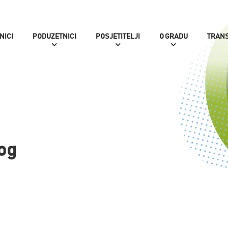
NICI
PODUZETNICI
POSJETITELJI
O GRADU
TRAN
kog