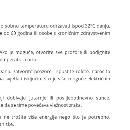
 bilo sobnu temperaturu održavati ispod 32°C danju,
je od 60 godina ili osobe s kroničnim zdravstvenim
 Ako je moguće, otvorite sve prozore ili podignite
 temperatura niža.
Danju zatvorite prozore i spustite rolete, naročito
svjetla i isključite što je više moguće električnih
ji dobivaju jutarnje ili poslijepodnevno sunce.
te da se time povećava vlažnost zraka.
a ne trošite više energije nego što je potrebno.
anjske.