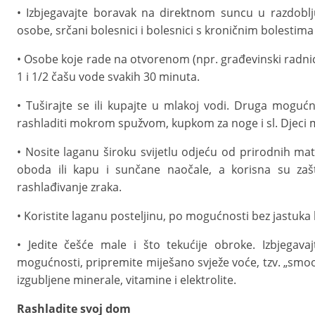
• Izbjegavajte boravak na direktnom suncu u razdoblju 
osobe, srčani bolesnici i bolesnici s kroničnim bolestima 
• Osobe koje rade na otvorenom (npr. građevinski radnici)
1 i 1/2 čašu vode svakih 30 minuta.
• Tuširajte se ili kupajte u mlakoj vodi. Druga moguć
rashladiti mokrom spužvom, kupkom za noge i sl. Djeci m
• Nosite laganu široku svijetlu odjeću od prirodnih mat
oboda ili kapu i sunčane naočale, a korisna su zašt
rashlađivanje zraka.
• Koristite laganu posteljinu, po mogućnosti bez jastuka k
• Jedite češće male i što tekućije obroke. Izbjegav
mogućnosti, pripremite miješano svježe voće, tzv. „smoot
izgubljene minerale, vitamine i elektrolite.
Rashladite svoj dom