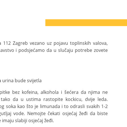
 112 Zagreb vezano uz pojavu toplinskih valova,
avstvo i podsjećamo da u slučaju potrebe zovete
a urina bude svijetla
pitke bez kofeina, alkohola i šećera da njima ne
 tako da u ustima rastopite kockicu, dvije leda.
g soka kao što je limunada i to odrasli svakih 1-2
gutljaj vode. Nemojte čekati osjećaj žeđi da biste
maju slabiji osjećaj žeđi.