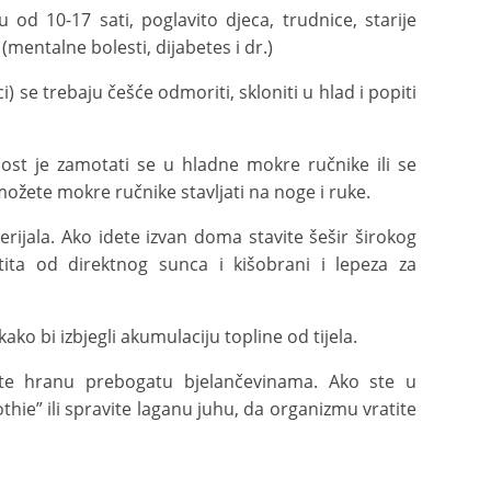
od 10-17 sati, poglavito djeca, trudnice, starije
(mentalne bolesti, dijabetes i dr.)
 se trebaju češće odmoriti, skloniti u hlad i popiti
nost je zamotati se u hladne mokre ručnike ili se
ožete mokre ručnike stavljati na noge i ruke.
erijala. Ako idete izvan doma stavite šešir širokog
ita od direktnog sunca i kišobrani i lepeza za
ako bi izbjegli akumulaciju topline od tijela.
ajte hranu prebogatu bjelančevinama. Ako ste u
hie” ili spravite laganu juhu, da organizmu vratite