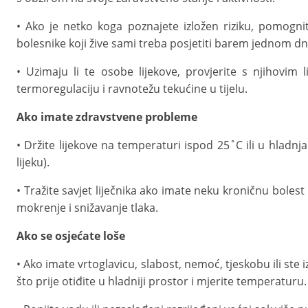
• Ako je netko koga poznajete izložen riziku, pomogni
bolesnike koji žive sami treba posjetiti barem jednom d
• Uzimaju li te osobe lijekove, provjerite s njihovim 
termoregulaciju i ravnotežu tekućine u tijelu.
Ako imate zdravstvene probleme
• Držite lijekove na temperaturi ispod 25˚C ili u hladnja
lijeku).
• Tražite savjet liječnika ako imate neku kroničnu bolest
mokrenje i snižavanje tlaka.
Ako se osjećate loše
• Ako imate vrtoglavicu, slabost, nemoć, tjeskobu ili ste i
što prije otiđite u hladniji prostor i mjerite temperaturu.