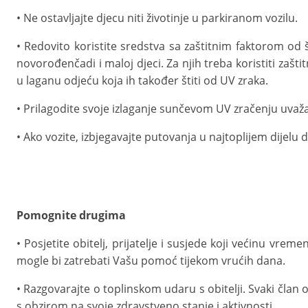
• Ne ostavljajte djecu niti životinje u parkiranom vozilu.
• Redovito koristite sredstva sa zaštitnim faktorom od 
novorođenčadi i maloj djeci. Za njih treba koristiti zašti
u laganu odjeću koja ih također štiti od UV zraka.
• Prilagodite svoje izlaganje sunčevom UV zračenju uvaž
• Ako vozite, izbjegavajte putovanja u najtoplijem dijelu 
Pomognite drugima
• Posjetite obitelj, prijatelje i susjede koji većinu vre
mogle bi zatrebati Vašu pomoć tijekom vrućih dana.
• Razgovarajte o toplinskom udaru s obitelji. Svaki član o
s obzirom na svoje zdravstveno stanje i aktivnosti.