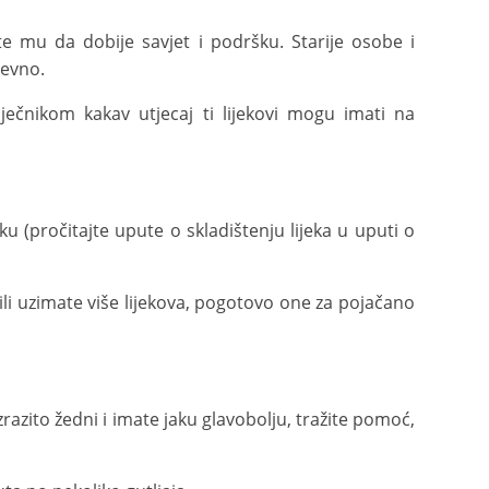
te mu da dobije savjet i podršku. Starije osobe i
nevno.
liječnikom kakav utjecaj ti lijekovi mogu imati na
ku (pročitajte upute o skladištenju lijeka u uputi o
 ili uzimate više lijekova, pogotovo one za pojačano
zrazito žedni i imate jaku glavobolju, tražite pomoć,