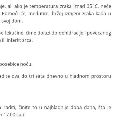
enje, ali ako je temperatura zraka iznad 35˚C, neće
e. Pomoći će, međutim, bržoj izmjeni zraka kada u
e svoj dom.
še tekućine, čime dolazi do dehidracije i povećanog
li infarkt srca.
, posebice noću.
vedite dva do tri sata dnevno u hladnom prostoru
 raditi, činite to u najhladnije doba dana, što je
 17.00 sati.