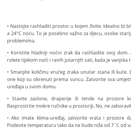
• Nastojte rashladiti prostor u kojem živite. Idealno bi
a 24°C noću. To je posebno važno za djecu, osobe stari
problemima.
• Koristite hladniji noćni zrak da rashladite svoj dom.
rolete tijekom noći i ranih jutarnjih sati, kada je vanjska
• Smanjite količinu vrućeg zraka unutar stana ili kuće. 
one koji su okrenuti prema suncu. Zatvorite sva umjetna 
uređaja u svom domu.
• Stavite zaslone, draperije ili tende na prozore ko
Rasprostrite mokre ručnike u prostoriji. No, ne zaboravi
• Ako imate klima-uređaj, zatvorite vrata i prozore d
Podesite temperaturu tako da ne bude niža od 7˚C od v