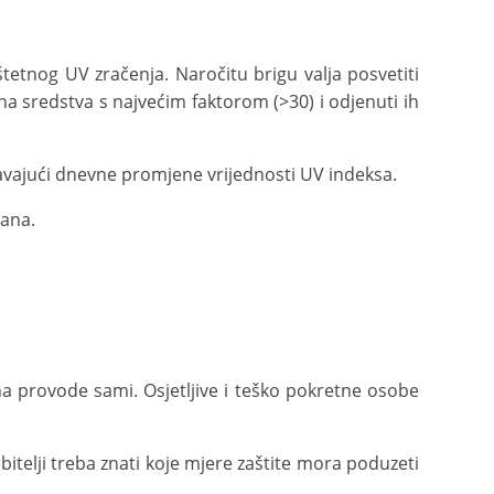
štetnog UV zračenja. Naročitu brigu valja posvetiti
tna sredstva s najvećim faktorom (>30) i odjenuti ih
avajući dnevne promjene vrijednosti UV indeksa.
dana.
mena provode sami. Osjetljive i teško pokretne osobe
bitelji treba znati koje mjere zaštite mora poduzeti