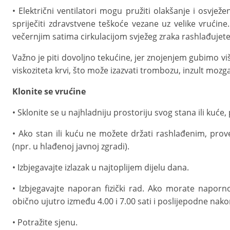
• Električni ventilatori mogu pružiti olakšanje i osvjež
spriječiti zdravstvene teškoće vezane uz velike vrućin
večernjim satima cirkulacijom svježeg zraka rashlađujet
Važno je piti dovoljno tekućine, jer znojenjem gubimo vi
viskoziteta krvi, što može izazvati trombozu, inzult mozga i
Klonite se vrućine
• Sklonite se u najhladniju prostoriju svog stana ili kuće
• Ako stan ili kuću ne možete držati rashlađenim, pro
(npr. u hlađenoj javnoj zgradi).
• Izbjegavajte izlazak u najtoplijem dijelu dana.
• Izbjegavajte naporan fizički rad. Ako morate naporno
obično ujutro između 4.00 i 7.00 sati i poslijepodne nakon
• Potražite sjenu.