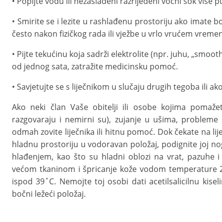
• Popijte vodu ili nezaslađeni razrijeđeni voćni sok više p
• Smirite se i lezite u rashlađenu prostoriju ako imate 
često nakon fizičkog rada ili vježbe u vrlo vrućem vreme
• Pijte tekućinu koja sadrži elektrolite (npr. juhu, „smooth
od jednog sata, zatražite medicinsku pomoć.
• Savjetujte se s liječnikom u slučaju drugih tegoba ili a
Ako neki član Vaše obitelji ili osobe kojima pomaže
razgovaraju i nemirni su), zujanje u ušima, probleme s 
odmah zovite liječnika ili hitnu pomoć. Dok čekate na li
hladnu prostoriju u vodoravan položaj, podignite joj no
hlađenjem, kao što su hladni oblozi na vrat, pazuhe i
većom tkaninom i špricanje kože vodom temperature 25–
ispod 39˚C. Nemojte toj osobi dati acetilsalicilnu kisel
bočni ležeći položaj.