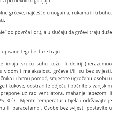
uta po nekoliko gutljaja.
bolne grčeve, najčešće u nogama, rukama ili trbuhu,
nu.
ie” od povrća i dr.), a u slučaju da grčevi traju duže
ko opisane tegobe duže traju.
te imaju vruću suhu kožu ili delirij (nerazumno
vidom i malaksalost, grčeve i/ili su bez svijesti,
ječnika ili hitnu pomoć, smjestite ugroženu osobu u
ge i kukove, odstranite odjeću i počnite s vanjskim
 prepone uz rad ventilatora, mahanje lepezom ili
30˚C. Mjerite temperaturu tijela i održavajte je
inu ili paracetamol. Osobe bez svijesti postavite u