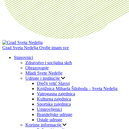
Grad Sveta Nedelja
Ovdje imam sve
Stanovnici
Zdravstvo i socijalna skrb
Obrazovanje
Mladi Svete Nedelje
Udruge i institucije
Dječji vrtić Slavuj
Knjižnica Mihaela Šiloboda – Sveta Nedelja
Vatrogasna zajednica
Kulturna zajednica
Sportska zajednica
Umirovljenici
Braniteljske udruge
Ostale udruge
Korisne informacije