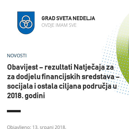
GRAD SVETA NEDELJA
OVDJE IMAM SVE
NOVOSTI
Obavijest – rezultati Natječaja za
za dodjelu financijskih sredstava –
socijala i ostala ciljana područja u
2018. godini
Objavljeno: 13. srpanj 2018.