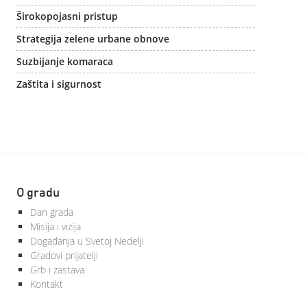
Širokopojasni pristup
Strategija zelene urbane obnove
Suzbijanje komaraca
Zaštita i sigurnost
O gradu
Dan grada
Misija i vizija
Događanja u Svetoj Nedelji
Gradovi prijatelji
Grb i zastava
Kontakt