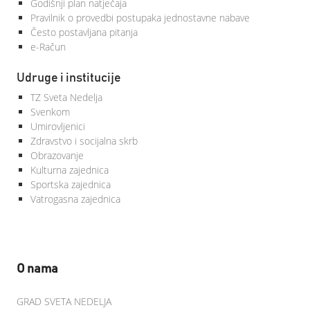
Godišnji plan natječaja
Pravilnik o provedbi postupaka jednostavne nabave
Često postavljana pitanja
e-Račun
Udruge i institucije
TZ Sveta Nedelja
Svenkom
Umirovljenici
Zdravstvo i socijalna skrb
Obrazovanje
Kulturna zajednica
Sportska zajednica
Vatrogasna zajednica
O nama
GRAD SVETA NEDELJA