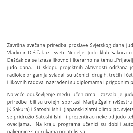
Završna svečana priredba proslave Svjetskog dana jud
Vladimir Deščak iz Svete Nedelje. Judo klub Sakura u
Deščak da se izraze likovno i literarno na temu „Prijate
judo dana. U sklopu projektnih aktivnosti održana je
radioice origamija svladali su učenici drugih, trećih i čet
i likovnih radova nagrađeni su diplomama i prigodnim po
Najveće oduševljenje među učenicima izazvala je jud
priredbe bili su trofejni sportaši: Marija Žgalin (višest
JK Sakura) i Satoshi Ishii (japanski zlatni olimpijac, s
se pridružio Satoshi Ishii i prezentirao neke od judo t
ovacijama. Na kraju programa učenici su dobili autog
naljepnice s porukama prijateljstva.