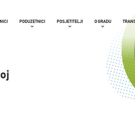
NICI
PODUZETNICI
POSJETITELJI
O GRADU
TRAN
oj