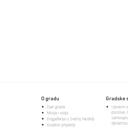
O gradu
Gradske 
Dan grada
Upravni o
poslove, 
Misija i vizija
samoupra
Događanja u Svetoj Nedelji
djelatnos
Gradovi prijatelji