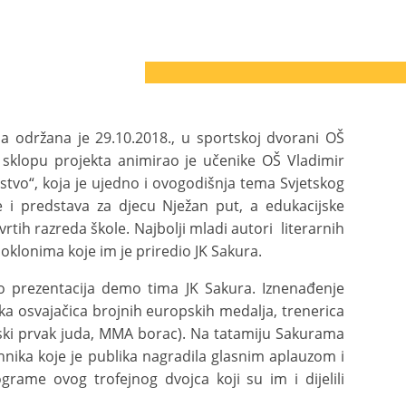
a održana je 29.10.2018., u sportskoj dvorani OŠ
 sklopu projekta animirao je učenike OŠ Vladimir
ljstvo“, koja je ujedno i ovogodišnja tema Svjetskog
 i predstava za djecu Nježan put, a edukacijske
vrtih razreda škole. Najbolji mladi autori literarnih
klonima koje im je priredio JK Sakura.
o prezentacija demo tima JK Sakura. Iznenađenje
ruka osvajačica brojnih europskih medalja, trenerica
vjetski prvak juda, MMA borac). Na tatamiju Sakurama
ehnika koje je publika nagradila glasnim aplauzom i
rame ovog trofejnog dvojca koji su im i dijelili