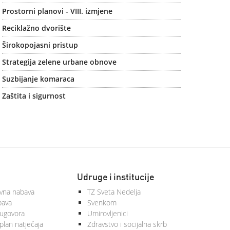
Prostorni planovi - VIII. izmjene
Reciklažno dvorište
Širokopojasni pristup
Strategija zelene urbane obnove
Suzbijanje komaraca
Zaštita i sigurnost
Udruge i institucije
vna nabava
TZ Sveta Nedelja
bava
Svenkom
 ugovora
Umirovljenici
plan natječaja
Zdravstvo i socijalna skrb