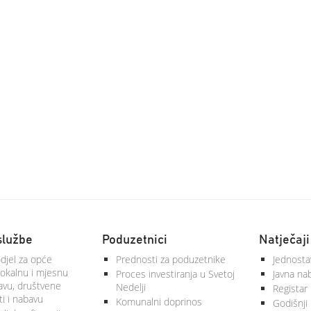
službe
Poduzetnici
Natječaji
djel za opće
Prednosti za poduzetnike
Jednosta
lokalnu i mjesnu
Proces investiranja u Svetoj
Javna na
vu, društvene
Nedelji
Registar
ti i nabavu
Komunalni doprinos
Godišnji 