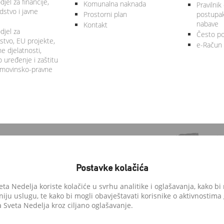
jel za financije,
Komunalna naknada
Pravilnik
stvo i javne
Prostorni plan
postupa
nabave
Kontakt
djel za
Često po
tvo, EU projekte,
e-Račun
 djelatnosti,
 uređenje i zaštitu
 imovinsko-pravne
Postavke kolačića
a Nedelja koriste kolačiće u svrhu analitike i oglašavanja, kako bi 
niju uslugu, te kako bi mogli obavještavati korisnike o aktivnostima
anedelja.hr
Sveta Nedelja kroz ciljano oglašavanje.