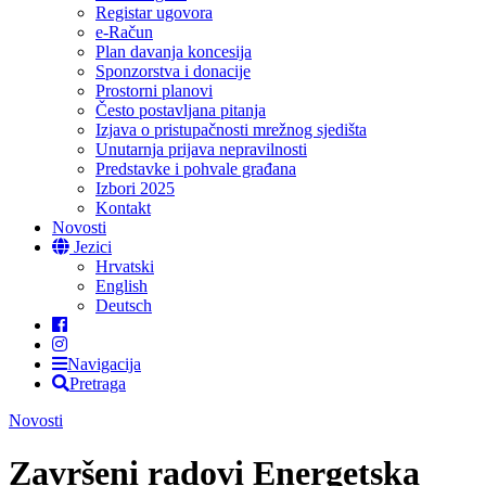
Registar ugovora
e-Račun
Plan davanja koncesija
Sponzorstva i donacije
Prostorni planovi
Često postavljana pitanja
Izjava o pristupačnosti mrežnog sjedišta
Unutarnja prijava nepravilnosti
Predstavke i pohvale građana
Izbori 2025
Kontakt
Novosti
Jezici
Hrvatski
English
Deutsch
Navigacija
Pretraga
Novosti
Završeni radovi Energetska