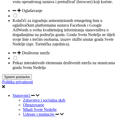
vrstu operativnog sustava i pretraživač (browser) koji koriste.
Oglašavanje
Kolačići za izgradnju aninomiziranih retargeting lista u
oglašivačkim platformama sustava Facebook i Google
AdWords u svrhu kvalitetnijeg informiranja stanovništva o
događanjima na području grada. Grada Sveta Nedelja ne dijeli
svoje liste s trećim osobama, izuzev službi unutar grada Svete
Nedelje (npr. Turistička zajednica).
Društvene mreže
Prikaz interaktivnih elemenata društvenih mreža na stranicama
grada Sveta Nedelja
Spremi postavke
Politika privatnosti
Stanovnici
Zdravstvo i socijalna skrb
Obrazovanje
Mladi Svete Nedelje
Udruge i institucije