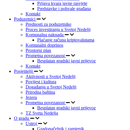
Prijava kvara javne rasvjete
Predstavke i pohvale građana
Kontakt
Poduzetnici
Prednosti za poduzetnike
Proces investiranja u Svetoj Nedelji
Komunalna naknada
Plaćanje računa kriptovalutama
Komunalni doprinos
Prostorni plan
Prometna povezanost
Besplatan gradski javni prijevoz
Kontakt
Posjetitelji
Aktivnosti u Svetoj Nedelji
Povijest i kultura
Događanja u Svetoj Nedelji
Prirodna baština
Jezera
Prometna povezanost
Besplatan gradski javni prijevoz
TZ Sveta Nedelja
O gradu
Ustroj
Gradonačelnik i zamjenik