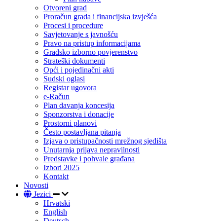
Otvoreni grad
Proračun grada i financijska izvješća
Procesi i procedure
Savjetovanje s javnošću
Pravo na pristup informacijama
Gradsko izborno povjerenstvo
Strateški dokumenti
Opći i pojedinačni akti
Sudski oglasi
Registar ugovora
e-Račun
Plan davanja koncesija
Sponzorstva i donacije
Prostorni planovi
Često postavljana pitanja
Izjava o pristupačnosti mrežnog sjedišta
Unutarnja prijava nepravilnosti
Predstavke i pohvale građana
Izbori 2025
Kontakt
Novosti
Jezici
Hrvatski
English
Deutsch