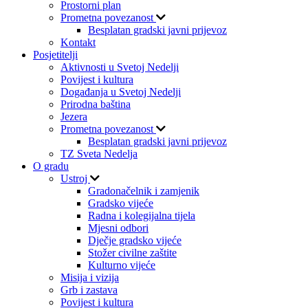
Prostorni plan
Prometna povezanost
Besplatan gradski javni prijevoz
Kontakt
Posjetitelji
Aktivnosti u Svetoj Nedelji
Povijest i kultura
Događanja u Svetoj Nedelji
Prirodna baština
Jezera
Prometna povezanost
Besplatan gradski javni prijevoz
TZ Sveta Nedelja
O gradu
Ustroj
Gradonačelnik i zamjenik
Gradsko vijeće
Radna i kolegijalna tijela
Mjesni odbori
Dječje gradsko vijeće
Stožer civilne zaštite
Kulturno vijeće
Misija i vizija
Grb i zastava
Povijest i kultura