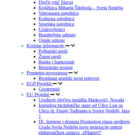
Dječji vrtić Slavuj
Knjižnica Mihaela Šiloboda – Sveta Nedelja
Vatrogasna zajednica
Kulturna zajednica
Sportska zajednica
Umirovljenici
Braniteljske udruge
Ostale udruge
Korisne informacije
Poštanski uredi
Župni uredi
Banke i bankomati
Benzinske postaje
Prometna povezanost
Besplatan gradski javni prijevoz
EGP Projekti
Geotermali
EU Projekti
Uređenje dječjeg igrališta Markovići, Novaki
Izgradnja biciklističke staze od Ulice Lug uz
Ulicu dr. Franje Tuđmana u Svetoj Nedelji, faza
1
IX. Izmjene i dopuna Prostornog plana uređenja
Grada Sveta Nedelja nove generacije putem
elektroničkog sustava „ePlanovi“