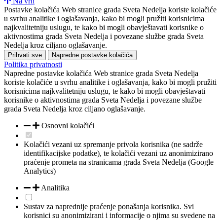
Na vrh
Postavke kolačića
Web stranice grada Sveta Nedelja koriste kolačiće
u svrhu analitike i oglašavanja, kako bi mogli pružiti korisnicima
najkvalitetniju uslugu, te kako bi mogli obavještavati korisnike o
aktivnostima grada Sveta Nedelja i povezane službe grada Sveta
Nedelja kroz ciljano oglašavanje.
Prihvati sve
Napredne postavke kolačića
Politika privatnosti
Napredne postavke kolačića
Web stranice grada Sveta Nedelja
koriste kolačiće u svrhu analitike i oglašavanja, kako bi mogli pružiti
korisnicima najkvalitetniju uslugu, te kako bi mogli obavještavati
korisnike o aktivnostima grada Sveta Nedelja i povezane službe
grada Sveta Nedelja kroz ciljano oglašavanje.
Osnovni kolačići
Kolačići vezani uz spremanje privola korisnika (ne sadrže
identifikacijske podatke), te kolačići vezani uz anonimizirano
praćenje prometa na stranicama grada Sveta Nedelja (Google
Analytics)
Analitika
Sustav za naprednije praćenje ponašanja korisnika. Svi
korisnici su anonimizirani i informacije o njima su svedene na