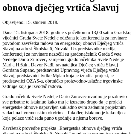
obnova dječjeg vrtića Slavuj
Objavljeno: 15. studeni 2018.
Dana 15. listopada 2018. godine s početkom u 13,00 sati u Gradskoj
vijećnici Grada Svete Nedelje održana je konferencija za novinare
povodom završetka radova na energetskoj obnovi Dječjeg vrtića
Slavuj na adresi Školska 6, Novaki. Uz predstavnike medija,
konferenciji za novinare nazočili su gradonačelnik Grada Svete
Nedelje Dario Zurovec, zamjenici gradonačelnika Svete Nedelje
Marija Hršak i Davor Nađi, ravnateljica D
ječjeg vrtića Slavuj
Gordana Supanc, predstavnici Upravnog vijeća Dječjeg vrtića
Slavuj, predstavnici tvrtke Mplan koja je izradila projekt, te
predstavnici OZAS-a, obrtničko proizvodno-uslužne trgovinske
zadruge koja je izvođač radova.
Gradonačelnik Svete Nedelje Dario Zurovec uvodno je pozdravio
sve prisutne te istaknuo kako mu je izuzetno drago da je projekt
energetske obnove napravljen sukladno svim zadanim projektnim
zadacima i vremenskim okvirima. Također, istaknuo je kako djeca
koja polaze vrtić sada puno ugodnije u njemu borave.
Završetak provedbe projekta „Energetska obnova dječjeg vrtića
Slavuj na adresi Školska 6, Novaki” uvodno je prezentirao zamjenik