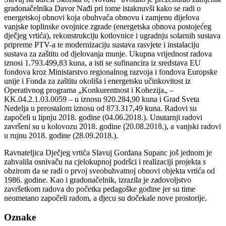
gradonačelnika Davor Nađi pri tome istaknuvši kako se radi o
energetskoj obnovi koja obuhvaća obnovu i zamjenu dijelova
vanjske toplinske ovojnice zgrade (energetska obnova postojećeg
dječjeg vrtića), rekonstrukciju kotlovnice i ugradnju solarnih sustava
pripreme PTV-a te modernizaciju sustava rasvjete i instalaciju
sustava za zaštitu od djelovanja munje. Ukupna vrijednost radova
iznosi 1.793.499,83 kuna, a isti se sufinancira iz sredstava EU
fondova kroz Ministarstvo regionalnog razvoja i fondova Europske
unije i Fonda za zaštitu okoliša i energetsku učinkovitost iz
Operativnog programa „Konkurentnost i Kohezija„ –
KK.04.2.1.03.0059 – u iznosu 920.284,90 kuna i Grad Sveta
Nedelja u preostalom iznosu od 873.317,49 kuna. Radovi su
započeli u lipnju 2018. godine (04.06.2018.). Unutarnji radovi
završeni su u kolovozu 2018. godine (20.08.2018.), a vanjski radovi
u rujnu 2018. godine (28.09.2018.).
Ravnateljica Dječjeg vrtića Slavuj Gordana Supanc još jednom je
zahvalila osnivaču na cjelokupnoj podršci i realizaciji projekta s
obzirom da se radi o prvoj sveobuhvatnoj obnovi objekta vrtića od
1986. godine. Kao i gradonačelnik, izrazila je zadovoljstvo
završetkom radova do početka pedagoške godine jer su time
neometano započeli radom, a djecu su dočekale nove prostorije.
Oznake