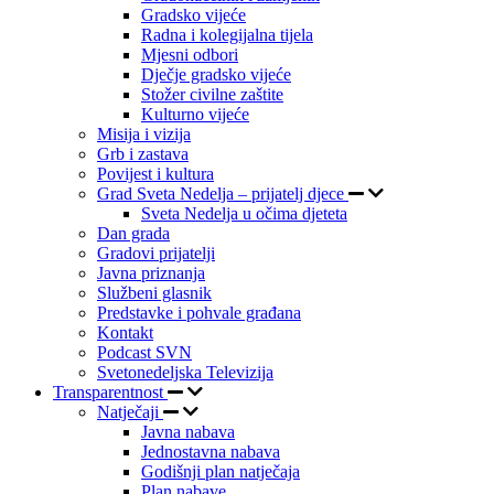
Gradsko vijeće
Radna i kolegijalna tijela
Mjesni odbori
Dječje gradsko vijeće
Stožer civilne zaštite
Kulturno vijeće
Misija i vizija
Grb i zastava
Povijest i kultura
Grad Sveta Nedelja – prijatelj djece
Sveta Nedelja u očima djeteta
Dan grada
Gradovi prijatelji
Javna priznanja
Službeni glasnik
Predstavke i pohvale građana
Kontakt
Podcast SVN
Svetonedeljska Televizija
Transparentnost
Natječaji
Javna nabava
Jednostavna nabava
Godišnji plan natječaja
Plan nabave