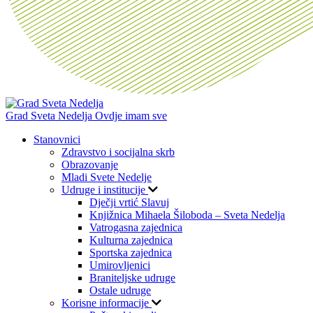
Grad Sveta Nedelja
Ovdje imam sve
Stanovnici
Zdravstvo i socijalna skrb
Obrazovanje
Mladi Svete Nedelje
Udruge i institucije
Dječji vrtić Slavuj
Knjižnica Mihaela Šiloboda – Sveta Nedelja
Vatrogasna zajednica
Kulturna zajednica
Sportska zajednica
Umirovljenici
Braniteljske udruge
Ostale udruge
Korisne informacije