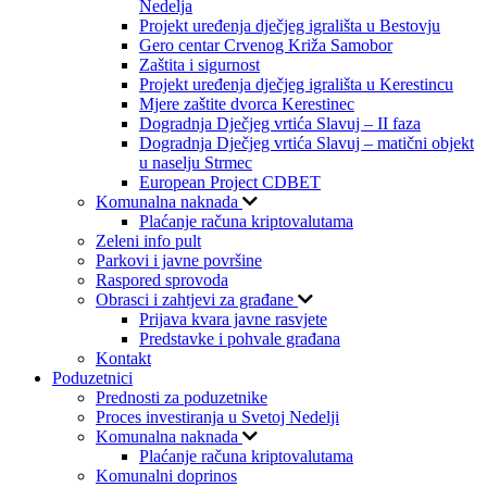
Nedelja
Projekt uređenja dječjeg igrališta u Bestovju
Gero centar Crvenog Križa Samobor
Zaštita i sigurnost
Projekt uređenja dječjeg igrališta u Kerestincu
Mjere zaštite dvorca Kerestinec
Dogradnja Dječjeg vrtića Slavuj – II faza
Dogradnja Dječjeg vrtića Slavuj – matični objekt
u naselju Strmec
European Project CDBET
Komunalna naknada
Plaćanje računa kriptovalutama
Zeleni info pult
Parkovi i javne površine
Raspored sprovoda
Obrasci i zahtjevi za građane
Prijava kvara javne rasvjete
Predstavke i pohvale građana
Kontakt
Poduzetnici
Prednosti za poduzetnike
Proces investiranja u Svetoj Nedelji
Komunalna naknada
Plaćanje računa kriptovalutama
Komunalni doprinos