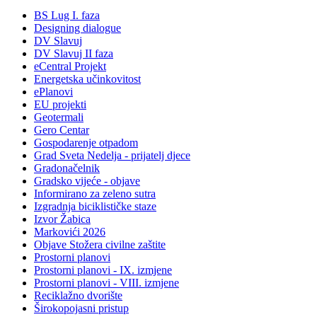
BS Lug I. faza
Designing dialogue
DV Slavuj
DV Slavuj II faza
eCentral Projekt
Energetska učinkovitost
ePlanovi
EU projekti
Geotermali
Gero Centar
Gospodarenje otpadom
Grad Sveta Nedelja - prijatelj djece
Gradonačelnik
Gradsko vijeće - objave
Informirano za zeleno sutra
Izgradnja biciklističke staze
Izvor Žabica
Markovići 2026
Objave Stožera civilne zaštite
Prostorni planovi
Prostorni planovi - IX. izmjene
Prostorni planovi - VIII. izmjene
Reciklažno dvorište
Širokopojasni pristup