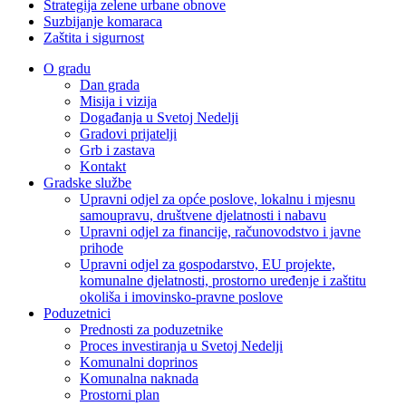
Strategija zelene urbane obnove
Suzbijanje komaraca
Zaštita i sigurnost
O gradu
Dan grada
Misija i vizija
Događanja u Svetoj Nedelji
Gradovi prijatelji
Grb i zastava
Kontakt
Gradske službe
Upravni odjel za opće poslove, lokalnu i mjesnu
samoupravu, društvene djelatnosti i nabavu
Upravni odjel za financije, računovodstvo i javne
prihode
Upravni odjel za gospodarstvo, EU projekte,
komunalne djelatnosti, prostorno uređenje i zaštitu
okoliša i imovinsko-pravne poslove
Poduzetnici
Prednosti za poduzetnike
Proces investiranja u Svetoj Nedelji
Komunalni doprinos
Komunalna naknada
Prostorni plan