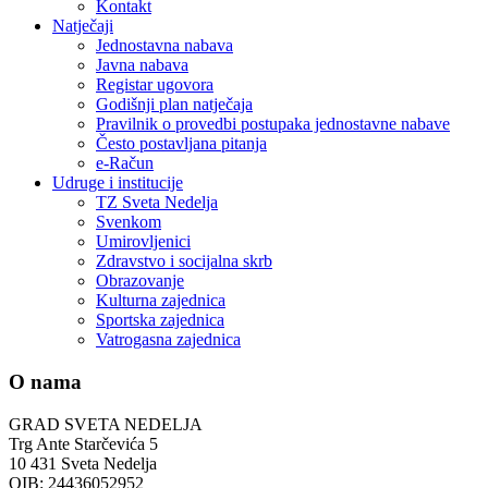
Kontakt
Natječaji
Jednostavna nabava
Javna nabava
Registar ugovora
Godišnji plan natječaja
Pravilnik o provedbi postupaka jednostavne nabave
Često postavljana pitanja
e-Račun
Udruge i institucije
TZ Sveta Nedelja
Svenkom
Umirovljenici
Zdravstvo i socijalna skrb
Obrazovanje
Kulturna zajednica
Sportska zajednica
Vatrogasna zajednica
O nama
GRAD SVETA NEDELJA
Trg Ante Starčevića 5
10 431 Sveta Nedelja
OIB: 24436052952