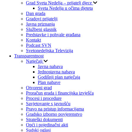
Grad Sveta Nedelja – prijatelj djece
Sveta Nedelja u očima djeteta
Dan grada
Gradovi prijatelji
Javna priznanja
Službeni glasnik
Predstavke i pohvale građana
Kontakt
Podcast SVN
Svetonedeljska Televizija
Transparentnost
Natječaji
Javna nabava
Jednostavna nabava
Godišnji plan natječaja
Plan nabave
Otvoreni grad
Proračun grada i financijska izvješća
Procesi i procedure
Savjetovanje s javnošću
Pravo na pristup informacijama
Gradsko izborno povjerenstvo
Strateški dokumenti
Opći i pojedinačni akti
Sudski oglasi