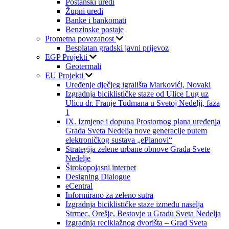
Poštanski uredi
Župni uredi
Banke i bankomati
Benzinske postaje
Prometna povezanost
Besplatan gradski javni prijevoz
EGP Projekti
Geotermali
EU Projekti
Uređenje dječjeg igrališta Markovići, Novaki
Izgradnja biciklističke staze od Ulice Lug uz
Ulicu dr. Franje Tuđmana u Svetoj Nedelji, faza
1
IX. Izmjene i dopuna Prostornog plana uređenja
Grada Sveta Nedelja nove generacije putem
elektroničkog sustava „ePlanovi“
Strategija zelene urbane obnove Grada Svete
Nedelje
Širokopojasni internet
Designing Dialogue
eCentral
Informirano za zeleno sutra
Izgradnja biciklističke staze između naselja
Strmec, Orešje, Bestovje u Gradu Sveta Nedelja
Izgradnja reciklažnog dvorišta – Grad Sveta