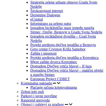
Strategija zelene urbane obnove Grada Svete
Nedelje
Širokopojasni internet
Designing Dialogue
eCentral
Informirano za zeleno sutra
Izgradnja biciklističke staze između naselja
Strmec, Orešje, Bestovje u Gradu Sveta Nedelja
Izgradnja reciklažnog dvorišta – Grad Sveta
Nedelja
Projekt uređenja dječjeg igrališta u Bestovju
Gero centar Crvenog Križa Samobor
Zaštita i sigurnost
Projekt uređenja dječjeg igrališta u Kerestincu
Mjere zaštite dvorca Kerestinec
Dogradnja Dječjeg vrtića Slavuj – II faza
Dogradnja Dječjeg vrtića Slavuj – matični objekt
u naselju Strmec
European Project CDBET
Komunalna naknada
Plaćanje računa kriptovalutama
Zeleni info pult
Parkovi i javne površine
Raspored sprovoda
Obrasci i zahtjevi za građane