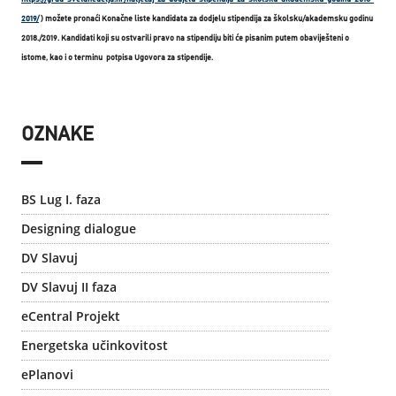
2019/
) možete pronaći Konačne liste kandidata za dodjelu stipendija za školsku/akademsku godinu
2018./2019. Kandidati koji su ostvarili pravo na stipendiju biti će pisanim putem obaviješteni o
istome, kao i o terminu potpisa Ugovora za stipendije.
OZNAKE
BS Lug I. faza
Designing dialogue
DV Slavuj
DV Slavuj II faza
eCentral Projekt
Energetska učinkovitost
ePlanovi