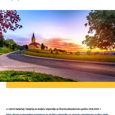
U rubrici Natječaji / Natječaj za dodjelu stipendija za školsku/akademsku godinu 2018./2019. (
https://grad-svetanedelja.hr/natjecaj-za-dodjelu-stipendija-za-skolsku-akademsku-godinu-2018-