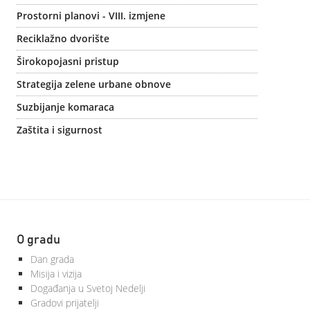
Prostorni planovi - VIII. izmjene
Reciklažno dvorište
Širokopojasni pristup
Strategija zelene urbane obnove
Suzbijanje komaraca
Zaštita i sigurnost
O gradu
Dan grada
Misija i vizija
Događanja u Svetoj Nedelji
Gradovi prijatelji