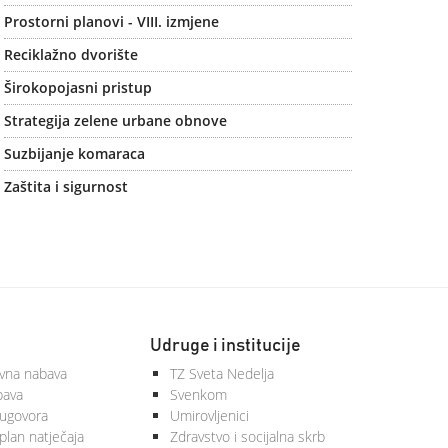
Prostorni planovi - VIII. izmjene
Reciklažno dvorište
Širokopojasni pristup
Strategija zelene urbane obnove
Suzbijanje komaraca
Zaštita i sigurnost
Udruge i institucije
vna nabava
TZ Sveta Nedelja
bava
Svenkom
 ugovora
Umirovljenici
plan natječaja
Zdravstvo i socijalna skrb