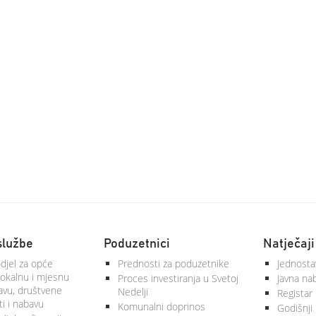
službe
Poduzetnici
Natječaji
djel za opće
Prednosti za poduzetnike
Jednosta
lokalnu i mjesnu
Proces investiranja u Svetoj
Javna na
vu, društvene
Nedelji
Registar
ti i nabavu
Komunalni doprinos
Godišnji 