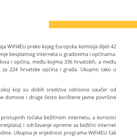
čaja WiFI4EU preko kojeg Europska komisija dijeli 42
enje besplatnog interneta u gradovima i općinama.
radova i općina, među kojima 336 hrvatskih, a među
 za 224 hrvatske općina i grada. Ukupno tako u
skoj koji su dobili sredstva odnosno vaučer od
ne domove i druge često korištene javne površine
 pristupnih točaka bežičnom internetu, a korisnici
 pretplata) i održavanje opreme za bežični internet
 godine. Ukupna je vrijednost programa WiFi4EU čak