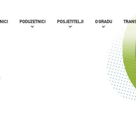
NICI
PODUZETNICI
POSJETITELJI
O GRADU
TRAN
z