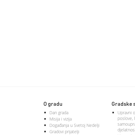
O gradu
Gradske 
Dan grada
Upravni o
poslove, 
Misija i vizija
samoupra
Događanja u Svetoj Nedelji
djelatnos
Gradovi prijatelji