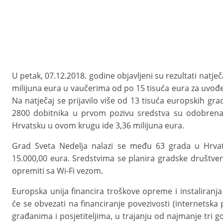
U petak, 07.12.2018. godine objavljeni su rezultati natje
milijuna eura u vaučerima od po 15 tisuća eura za uvođ
Na natječaj se prijavilo više od 13 tisuća europskih g
2800 dobitnika u prvom pozivu sredstva su odobrena
Hrvatsku u ovom krugu ide 3,36 milijuna eura.
Grad Sveta Nedelja nalazi se među 63 grada u Hrvat
15.000,00 eura. Sredstvima se planira gradske društve
opremiti sa Wi-Fi vezom.
Europska unija financira troškove opreme i instaliranja
će se obvezati na financiranje povezivosti (internetska
građanima i posjetiteljima, u trajanju od najmanje tri