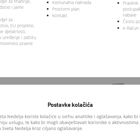
jel za financije,
Komunalna naknada
Pravilnik
stvo i javne
Prostorni plan
postupa
nabave
Kontakt
djel za
Često po
tvo, EU projekte,
e-Račun
 djelatnosti,
 uređenje i zaštitu
 imovinsko-pravne
Postavke kolačića
a Nedelja koriste kolačiće u svrhu analitike i oglašavanja, kako bi 
niju uslugu, te kako bi mogli obavještavati korisnike o aktivnostima
anedelja.hr
Sveta Nedelja kroz ciljano oglašavanje.