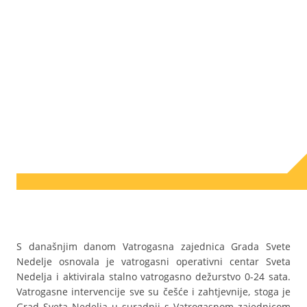
S današnjim danom Vatrogasna zajednica Grada Svete
Nedelje osnovala je vatrogasni operativni centar Sveta
Nedelja i aktivirala stalno vatrogasno dežurstvo 0-24 sata.
Vatrogasne intervencije sve su češće i zahtjevnije, stoga je
Grad Sveta Nedelja u suradnji s Vatrogasnom zajednicom