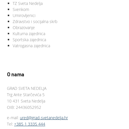
TZ Sveta Nedelja
Svenkom
Umirovljenici
Zdravstvo i socijalna skrb
Obrazovanje
Kulturna zajednica
Sportska zajednica
Vatrogasna zajednica
O nama
GRAD SVETA NEDELJA
Trg Ante Starčevića 5
10 431 Sveta Nedelja
OIB: 24436052952
e-mail:
ured@grad-svetanedelja.hr
Tel:
+385 1 3335 444