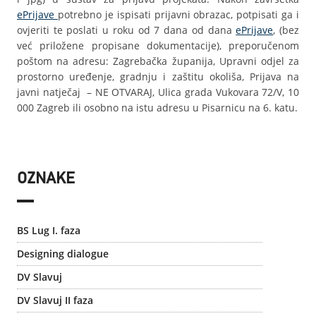
ePrijave
potrebno je ispisati prijavni obrazac, potpisati ga i
ovjeriti te poslati u roku od 7 dana od dana
ePrijave
, (bez
već priložene propisane dokumentacije), preporučenom
poštom na adresu: Zagrebačka županija, Upravni odjel za
prostorno uređenje, gradnju i zaštitu okoliša, Prijava na
javni natječaj – NE OTVARAJ, Ulica grada Vukovara 72/V, 10
000 Zagreb ili osobno na istu adresu u Pisarnicu na 6. katu.
OZNAKE
BS Lug I. faza
Designing dialogue
DV Slavuj
DV Slavuj II faza