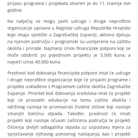
prijavu programa i projekata otvoren je do 11. travnja ove
godine.
Na natječaj se mogu javiti udruge i druge neprofitne
organizacije upisane u Registar udruga Republike Hrvatske
koje imaju sjedište u Zagrebačkoj županiji, aktivno djeluju
na njenom području i programski su usmjerene na zaštitu
okoliša i prirode. Najmanji iznos financijske potpore koji se
može odobriti po pojedinom projektu je 5.000 kuna, a
najveći iznos 40.000 kuna.
Prednost kod dobivanja financijske potpore imat će udruge
i druge neprofitne organizacije koje će prijaviti programe i
projekte usklađene s Programom zaštite okoliša Zagrebačke
županije. Prioritet kod dobivanja sredstava imat će projekti
koji će provoditi edukacije na temu zaštite okoliša i
održivog razvoja te promovirati životne stilove koji nastoje
smanjiti količinu otpada. Također, prednost će imati
projekti koji nastoje očuvati zaštićena područja te projekti
čišćenja divljih odlagališta otpada uz uspostavu mjera za
sprječavanje njihovog ponovnog nastajanja, kao i projekti