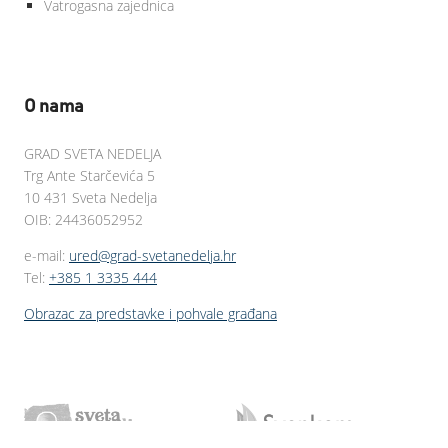
Vatrogasna zajednica
O nama
GRAD SVETA NEDELJA
Trg Ante Starčevića 5
10 431 Sveta Nedelja
OIB: 24436052952
e-mail:
ured@grad-svetanedelja.hr
Tel:
+385 1 3335 444
Obrazac za predstavke i pohvale građana