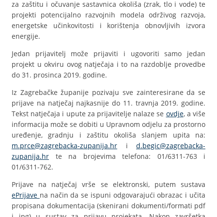
za zaštitu i očuvanje sastavnica okoliša (zrak, tlo i vode) te
projekti potencijalno razvojnih modela održivog razvoja,
energetske učinkovitosti i korištenja obnovljivih izvora
energije.
Jedan prijavitelj može prijaviti i ugovoriti samo jedan
projekt u okviru ovog natječaja i to na razdoblje provedbe
do 31. prosinca 2019. godine.
Iz Zagrebačke županije pozivaju sve zainteresirane da se
prijave na natječaj najkasnije do 11. travnja 2019. godine.
Tekst natječaja i upute za prijavitelje nalaze se
ovdje
, a više
informacija može se dobiti u Upravnom odjelu za prostorno
uređenje, gradnju i zaštitu okoliša slanjem upita na:
m.prce@zagrebacka-zupanija.hr
i
d.begic@zagrebacka-
zupanija.hr
te na brojevima telefona: 01/6311-763 i
01/6311-762.
Prijave na natječaj vrše se elektronski, putem sustava
ePrijave
na način da se ispuni odgovarajući obrazac i učita
propisana dokumentacija (skenirani dokumenti/formati pdf
i jpg) u sustav za prijavu projekata. Nakon završetka