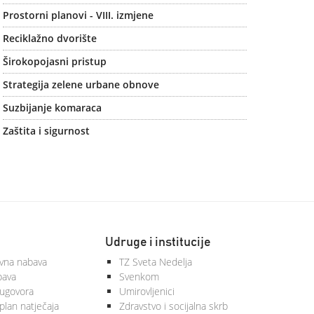
Prostorni planovi - VIII. izmjene
Reciklažno dvorište
Širokopojasni pristup
Strategija zelene urbane obnove
Suzbijanje komaraca
Zaštita i sigurnost
Udruge i institucije
vna nabava
TZ Sveta Nedelja
bava
Svenkom
 ugovora
Umirovljenici
plan natječaja
Zdravstvo i socijalna skrb