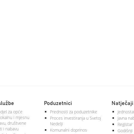
službe
Poduzetnici
Natječaji
djel za opće
Prednosti za poduzetnike
Jednosta
lokalnu i mjesnu
Proces investiranja u Svetoj
Javna na
vu, društvene
Nedelji
Registar
ti i nabavu
Komunalni doprinos
Godišnji 