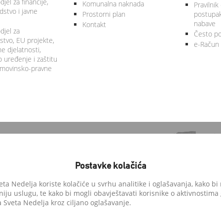
jel za financije,
Komunalna naknada
Pravilnik
stvo i javne
Prostorni plan
postupa
nabave
Kontakt
djel za
Često po
tvo, EU projekte,
e-Račun
 djelatnosti,
 uređenje i zaštitu
 imovinsko-pravne
Postavke kolačića
a Nedelja koriste kolačiće u svrhu analitike i oglašavanja, kako bi 
niju uslugu, te kako bi mogli obavještavati korisnike o aktivnostima
anedelja.hr
Sveta Nedelja kroz ciljano oglašavanje.