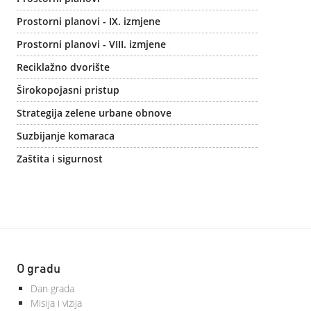
Prostorni planovi - IX. izmjene
Prostorni planovi - VIII. izmjene
Reciklažno dvorište
Širokopojasni pristup
Strategija zelene urbane obnove
Suzbijanje komaraca
Zaštita i sigurnost
O gradu
Dan grada
Misija i vizija