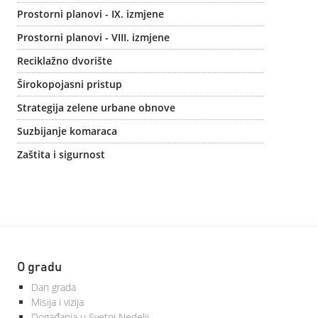
Prostorni planovi - IX. izmjene
Prostorni planovi - VIII. izmjene
Reciklažno dvorište
Širokopojasni pristup
Strategija zelene urbane obnove
Suzbijanje komaraca
Zaštita i sigurnost
O gradu
Dan grada
Misija i vizija
Događanja u Svetoj Nedelji