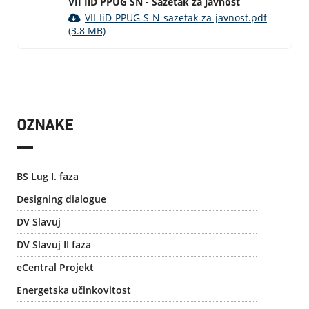
VII IiD PPUG SN - Sažetak za javnost
VII-IiD-PPUG-S-N-sazetak-za-javnost.pdf
(3.8 MB)
OZNAKE
BS Lug I. faza
Designing dialogue
DV Slavuj
DV Slavuj II faza
eCentral Projekt
Energetska učinkovitost