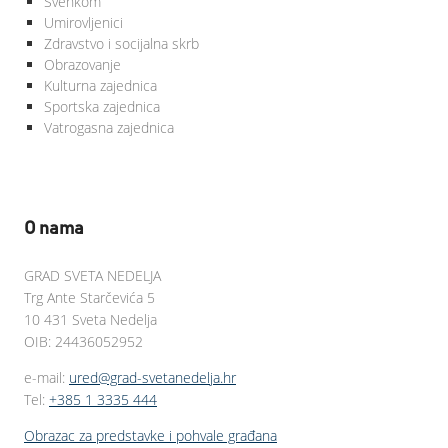
Svenkom
Umirovljenici
Zdravstvo i socijalna skrb
Obrazovanje
Kulturna zajednica
Sportska zajednica
Vatrogasna zajednica
O nama
GRAD SVETA NEDELJA
Trg Ante Starčevića 5
10 431 Sveta Nedelja
OIB: 24436052952
e-mail:
ured@grad-svetanedelja.hr
Tel:
+385 1 3335 444
Obrazac za predstavke i pohvale građana