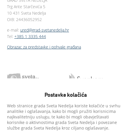
GRAD SVETA NEDELJA
Trg Ante Starčevića 5
10 431 Sveta Nedelja
OIB: 24436052952
e-mail:
ured@grad-svetanedelja.hr
Tel:
+385 1 3335 444
Obrazac za predstavke i pohvale građana
Postavke kolačića
Web stranice grada Sveta Nedelja koriste kolačiće u svrhu
analitike i oglašavanja, kako bi mogli pružiti korisnicima
najkvalitetniju uslugu, te kako bi mogli obavještavati
korisnike o aktivnostima grada Sveta Nedelja i povezane
službe grada Sveta Nedelja kroz ciljano oglašavanje.