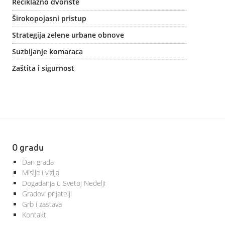
Reciklažno dvorište
Širokopojasni pristup
Strategija zelene urbane obnove
Suzbijanje komaraca
Zaštita i sigurnost
O gradu
Dan grada
Misija i vizija
Događanja u Svetoj Nedelji
Gradovi prijatelji
Grb i zastava
Kontakt