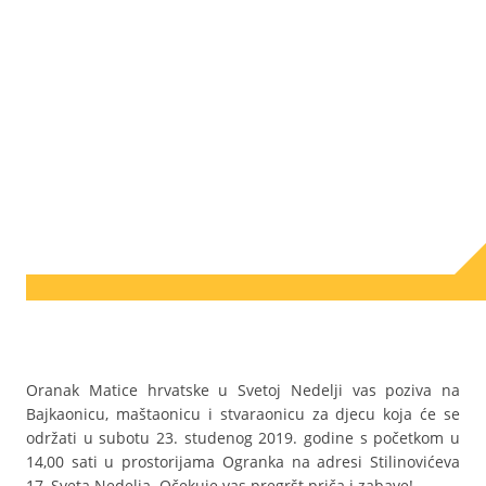
Oranak Matice hrvatske u Svetoj Nedelji vas poziva na
Bajkaonicu, maštaonicu i stvaraonicu za djecu koja će se
održati u subotu 23. studenog 2019. godine s početkom u
14,00 sati u prostorijama Ogranka na adresi Stilinovićeva
17, Sveta Nedelja. Očekuje vas pregršt priča i zabave!