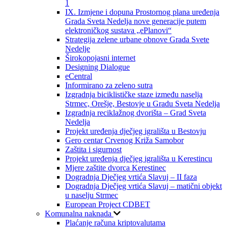
1
IX. Izmjene i dopuna Prostornog plana uređenja
Grada Sveta Nedelja nove generacije putem
elektroničkog sustava „ePlanovi“
Strategija zelene urbane obnove Grada Svete
Nedelje
Širokopojasni internet
Designing Dialogue
eCentral
Informirano za zeleno sutra
Izgradnja biciklističke staze između naselja
Strmec, Orešje, Bestovje u Gradu Sveta Nedelja
Izgradnja reciklažnog dvorišta – Grad Sveta
Nedelja
Projekt uređenja dječjeg igrališta u Bestovju
Gero centar Crvenog Križa Samobor
Zaštita i sigurnost
Projekt uređenja dječjeg igrališta u Kerestincu
Mjere zaštite dvorca Kerestinec
Dogradnja Dječjeg vrtića Slavuj – II faza
Dogradnja Dječjeg vrtića Slavuj – matični objekt
u naselju Strmec
European Project CDBET
Komunalna naknada
Plaćanje računa kriptovalutama