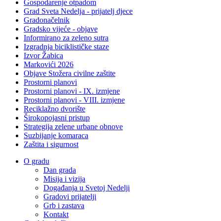
Gospodarenje otpadom
Grad Sveta Nedelja - prijatelj djece
Gradonačelnik
Gradsko vijeće - objave
Informirano za zeleno sutra
Izgradnja biciklističke staze
Izvor Žabica
Markovići 2026
Objave Stožera civilne zaštite
Prostorni planovi
Prostorni planovi - IX. izmjene
Prostorni planovi - VIII. izmjene
Reciklažno dvorište
Širokopojasni pristup
Strategija zelene urbane obnove
Suzbijanje komaraca
Zaštita i sigurnost
O gradu
Dan grada
Misija i vizija
Događanja u Svetoj Nedelji
Gradovi prijatelji
Grb i zastava
Kontakt