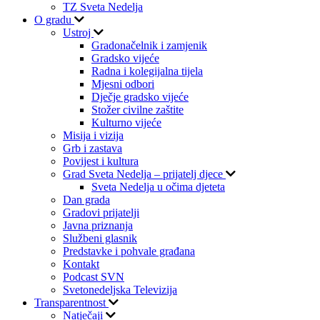
TZ Sveta Nedelja
O gradu
Ustroj
Gradonačelnik i zamjenik
Gradsko vijeće
Radna i kolegijalna tijela
Mjesni odbori
Dječje gradsko vijeće
Stožer civilne zaštite
Kulturno vijeće
Misija i vizija
Grb i zastava
Povijest i kultura
Grad Sveta Nedelja – prijatelj djece
Sveta Nedelja u očima djeteta
Dan grada
Gradovi prijatelji
Javna priznanja
Službeni glasnik
Predstavke i pohvale građana
Kontakt
Podcast SVN
Svetonedeljska Televizija
Transparentnost
Natječaji