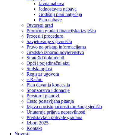
Javna nabava
Jednostavna nabava
Godišnji plan natječaja
Plan nabave
Otvoreni grad
Proračun grada i financijska izvješća
Procesi i procedure
Savjetovanje s javnošću
Pravo na pristup informacijama
Gradsko izborno povjerenstvo
Strateški dokumenti
Opći i pojedinačni akti
Sudski oglasi
Registar ugovora
e-Račun
Plan davanja koncesija
Sponzorstva i donacije
Prostorni planovi
Često postavljana pitanja
Izjava o pristupačnosti mrežnog sjedišta
Unutarnja prijava nepravilnosti
Predstavke i pohvale građana
Izbori 2025
Kontakt
Novosti