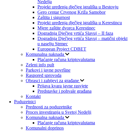
Nedelja
Projekt uređenja dječjeg igrališta u Bestovju
Gero centar Crvenog Križa Samobor
Zaštita i sigurnost
Projekt uređenja dječjeg igrališta u Kerestincu
Mjere zaštite dvorca Kerestinec
Dogradnja Dječjeg vrtića Slavuj – II faza
Dogradnja Dječjeg vrtića Slavuj – matični objekt
u naselju Strmec
European Project CDBET
Komunalna naknada
Plaćanje računa kriptovalutama
Zeleni info pult
Parkovi i javne površine
Raspored sprovoda
Obrasci i zahtjevi za građane
Prijava kvara javne rasvjete
Predstavke i pohvale građana
Kontakt
Poduzetnici
Prednosti za poduzetnike
Proces investiranja u Svetoj Nedelji
Komunalna naknada
Plaćanje računa kriptovalutama
Komunalni doprinos