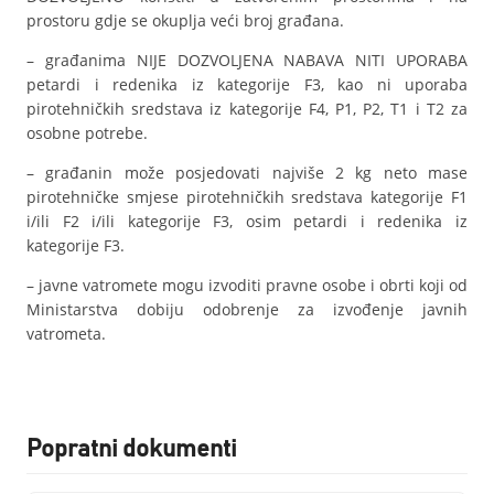
prostoru gdje se okuplja veći broj građana.
– građanima NIJE DOZVOLJENA NABAVA NITI UPORABA
petardi i redenika iz kategorije F3, kao ni uporaba
pirotehničkih sredstava iz kategorije F4, P1, P2, T1 i T2 za
osobne potrebe.
– građanin može posjedovati najviše 2 kg neto mase
pirotehničke smjese pirotehničkih sredstava kategorije F1
i/ili F2 i/ili kategorije F3, osim petardi i redenika iz
kategorije F3.
– javne vatromete mogu izvoditi pravne osobe i obrti koji od
Ministarstva dobiju odobrenje za izvođenje javnih
vatrometa.
Popratni dokumenti