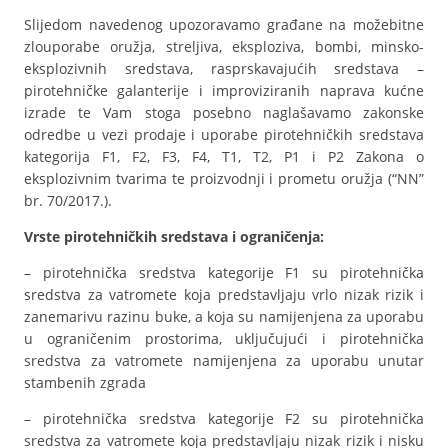
Slijedom navedenog upozoravamo građane na možebitne
zlouporabe oružja, streljiva, eksploziva, bombi, minsko-
eksplozivnih sredstava, rasprskavajućih sredstava –
pirotehničke galanterije i improviziranih naprava kućne
izrade te Vam stoga posebno naglašavamo zakonske
odredbe u vezi prodaje i uporabe pirotehničkih sredstava
kategorija F1, F2, F3, F4, T1, T2, P1 i P2 Zakona o
eksplozivnim tvarima te proizvodnji i prometu oružja (“NN”
br. 70/2017.).
Vrste pirotehničkih sredstava i ograničenja:
– pirotehnička sredstva kategorije F1 su pirotehnička
sredstva za vatromete koja predstavljaju vrlo nizak rizik i
zanemarivu razinu buke, a koja su namijenjena za uporabu
u ograničenim prostorima, uključujući i pirotehnička
sredstva za vatromete namijenjena za uporabu unutar
stambenih zgrada
– pirotehnička sredstva kategorije F2 su pirotehnička
sredstva za vatromete koja predstavljaju nizak rizik i nisku