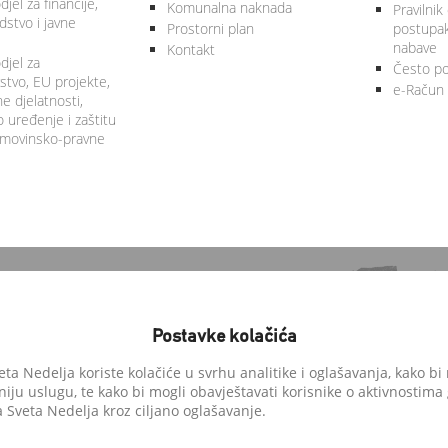
jel za financije,
Komunalna naknada
Pravilnik
stvo i javne
Prostorni plan
postupa
nabave
Kontakt
djel za
Često po
tvo, EU projekte,
e-Račun
 djelatnosti,
 uređenje i zaštitu
 imovinsko-pravne
Postavke kolačića
a Nedelja koriste kolačiće u svrhu analitike i oglašavanja, kako bi 
niju uslugu, te kako bi mogli obavještavati korisnike o aktivnostima
anedelja.hr
Sveta Nedelja kroz ciljano oglašavanje.