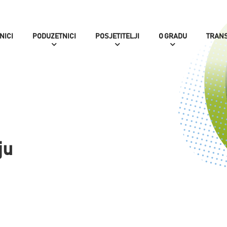
NICI
PODUZETNICI
POSJETITELJI
O GRADU
TRAN
ju