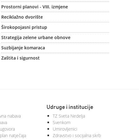
Prostorni planovi - VIII. izmjene
Reciklažno dvorište
Širokopojasni pristup
Strategija zelene urbane obnove
Suzbijanje komaraca
Zaštita i sigurnost
Udruge i institucije
vna nabava
TZ Sveta Nedelja
bava
Svenkom
 ugovora
Umirovljenici
plan natječaja
Zdravstvo i socijalna skrb