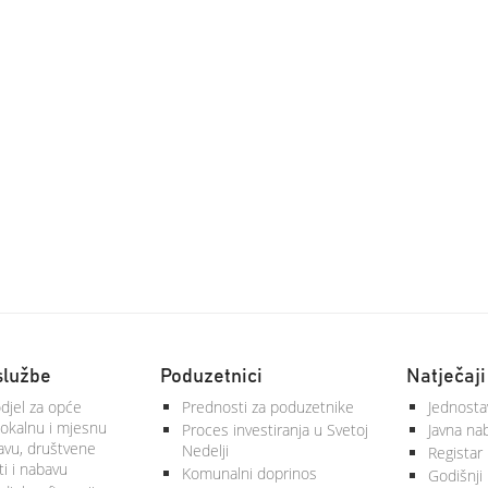
službe
Poduzetnici
Natječaji
djel za opće
Prednosti za poduzetnike
Jednosta
lokalnu i mjesnu
Proces investiranja u Svetoj
Javna na
vu, društvene
Nedelji
Registar
ti i nabavu
Komunalni doprinos
Godišnji 